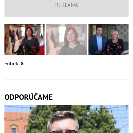
Fotiek:
8
ODPORÚČAME