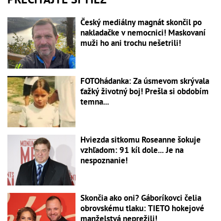
Český mediálny magnát skončil po
nakladačke v nemocnici! Maskovaní
muži ho ani trochu nešetrili!
FOTOhádanka: Za úsmevom skrývala
ťažký životný boj! Prešla si obdobím
temna...
Hviezda sitkomu Roseanne šokuje
vzhľadom: 91 kíl dole... Je na
nespoznanie!
Skončia ako oni? Gáboríkovci čelia
obrovskému tlaku: TIETO hokejové
manželstvá neprežili!