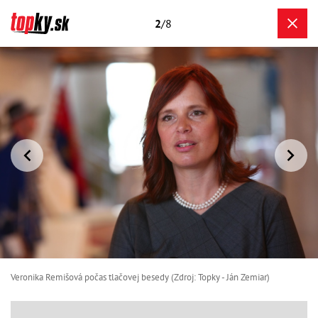
2
/8
Veronika Remišová počas tlačovej besedy (Zdroj: Topky - Ján Zemiar)