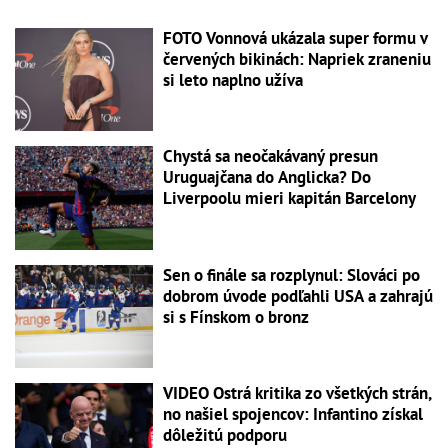
FOTO Vonnová ukázala super formu v
červených bikinách: Napriek zraneniu
si leto naplno užíva
Chystá sa neočakávaný presun
Uruguajčana do Anglicka? Do
Liverpoolu mieri kapitán Barcelony
Sen o finále sa rozplynul: Slováci po
dobrom úvode podľahli USA a zahrajú
si s Fínskom o bronz
VIDEO Ostrá kritika zo všetkých strán,
no našiel spojencov: Infantino získal
dôležitú podporu