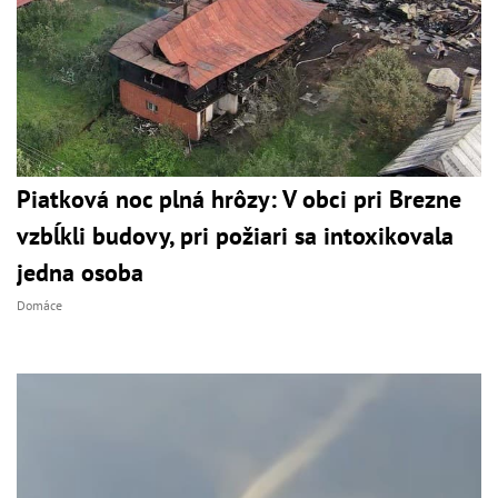
Piatková noc plná hrôzy: V obci pri Brezne
vzbĺkli budovy, pri požiari sa intoxikovala
jedna osoba
Domáce