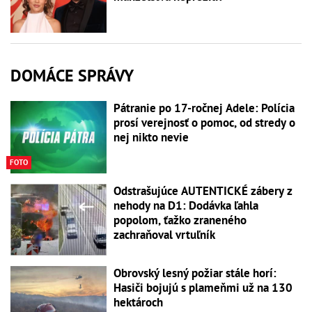
DOMÁCE SPRÁVY
Pátranie po 17-ročnej Adele: Polícia
prosí verejnosť o pomoc, od stredy o
nej nikto nevie
FOTO
Odstrašujúce AUTENTICKÉ zábery z
nehody na D1: Dodávka ľahla
popolom, ťažko zraneného
zachraňoval vrtuľník
Obrovský lesný požiar stále horí:
Hasiči bojujú s plameňmi už na 130
hektároch