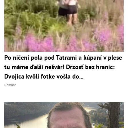
Po ničení pola pod Tatrami a kúpaní v plese
tu máme ďalší nešvár! Drzosť bez hraníc:
Dvojica kvôli fotke vošla do...
Domáce