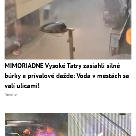
MIMORIADNE Vysoké Tatry zasiahli silné
búrky a prívalové dažde: Voda v mestách sa
valí ulicami!
Domáce