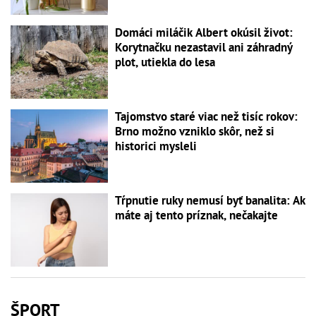
Domáci miláčik Albert okúsil život:
Korytnačku nezastavil ani záhradný
plot, utiekla do lesa
Tajomstvo staré viac než tisíc rokov:
Brno možno vzniklo skôr, než si
historici mysleli
Tŕpnutie ruky nemusí byť banalita: Ak
máte aj tento príznak, nečakajte
ŠPORT