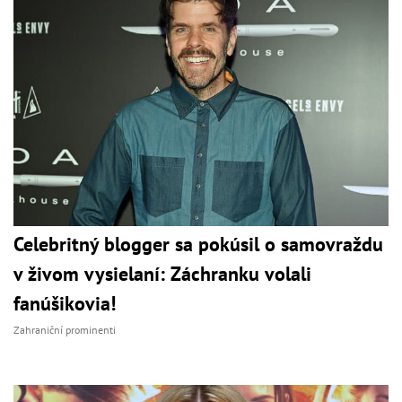
Celebritný blogger sa pokúsil o samovraždu
v živom vysielaní: Záchranku volali
fanúšikovia!
Zahraniční prominenti