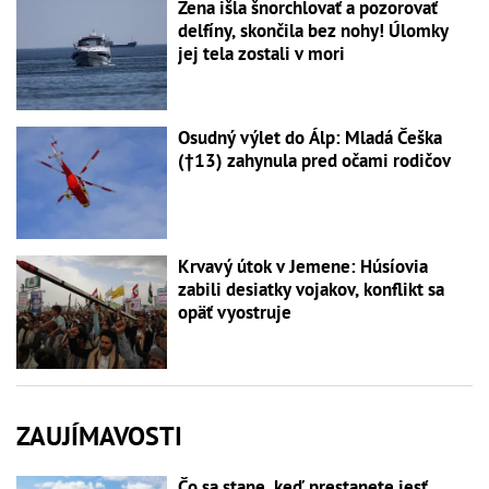
Žena išla šnorchlovať a pozorovať
delfíny, skončila bez nohy! Úlomky
jej tela zostali v mori
Osudný výlet do Álp: Mladá Češka
(†13) zahynula pred očami rodičov
Krvavý útok v Jemene: Húsíovia
zabili desiatky vojakov, konflikt sa
opäť vyostruje
ZAUJÍMAVOSTI
Čo sa stane, keď prestanete jesť