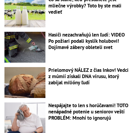
mliečne výrobky? Toto by ste mali
vedieť
Hasiči nezachraňujú len ľudí: VIDEO
Po požiari podali kyslík holubovi!
Dojímavé zábery obleteli svet
Prielomový NÁLEZ z čias Inkov! Vedci
z múmií získali DNA vírusu, ktorý
zabíjal milióny ľudí
Nespájajte to len s horúčavami! TOTO
nenápadné potenie u seniorov veští
PROBLÉM: Mnohí to ignorujú