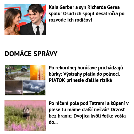
Kaia Gerber a syn Richarda Gerea
spolu: Osud ich spojil desaťročia po
rozvode ich rodičov!
DOMÁCE SPRÁVY
Po rekordnej horúčave prichádzajú
búrky: Výstrahy platia do polnoci,
PIATOK prinesie ďalšie riziká
Po ničení pola pod Tatrami a kúpaní v
plese tu máme ďalší nešvár! Drzosť
bez hraníc: Dvojica kvôli fotke vošla
do...