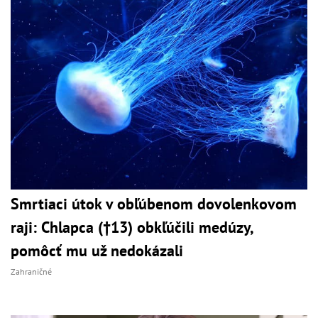
Smrtiaci útok v obľúbenom dovolenkovom
raji: Chlapca (†13) obkľúčili medúzy,
pomôcť mu už nedokázali
Zahraničné