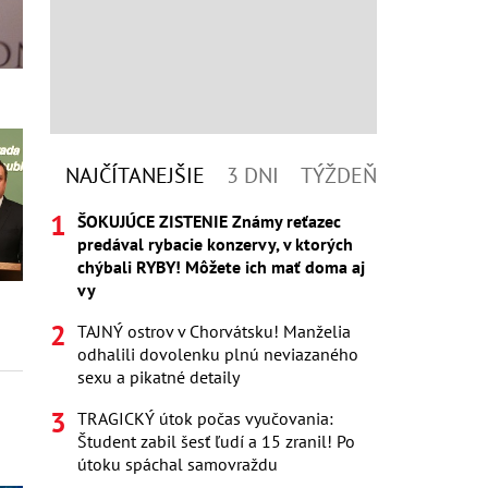
NAJČÍTANEJŠIE
3 DNI
TÝŽDEŇ
ŠOKUJÚCE ZISTENIE Známy reťazec
predával rybacie konzervy, v ktorých
chýbali RYBY! Môžete ich mať doma aj
vy
TAJNÝ ostrov v Chorvátsku! Manželia
odhalili dovolenku plnú neviazaného
sexu a pikatné detaily
TRAGICKÝ útok počas vyučovania:
Študent zabil šesť ľudí a 15 zranil! Po
útoku spáchal samovraždu