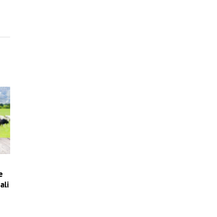
e
ali