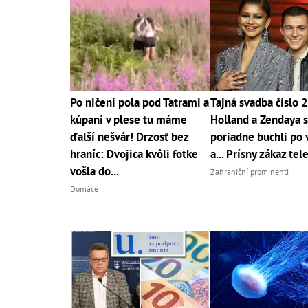
Po ničení pola pod Tatrami a
Tajná svadba číslo 
kúpaní v plese tu máme
Holland a Zendaya 
ďalší nešvár! Drzosť bez
poriadne buchli po 
hraníc: Dvojica kvôli fotke
a... Prísny zákaz tel
vošla do...
Zahraniční prominenti
Domáce