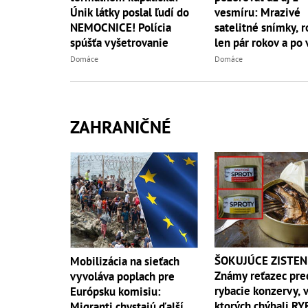
Únik látky poslal ľudí do
vesmíru: Mrazivé
NEMOCNICE! Polícia
satelitné snímky, r
spúšťa vyšetrovanie
len pár rokov a po
ani stopy!
Domáce
Domáce
ZAHRANIČNÉ
ŠOKUJÚCE ZISTEN
Mobilizácia na sieťach
Známy reťazec pre
vyvoláva poplach pre
rybacie konzervy, 
Európsku komisiu:
ktorých chýbali RY
Migranti chystajú ďalší