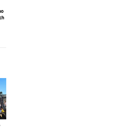
ho
och
o