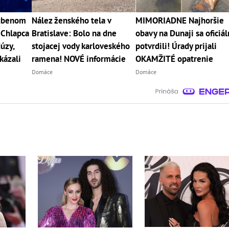
ľúbenom
Nález ženského tela v
MIMORIADNE Najhoršie
 Chlapca
Bratislave: Bolo na dne
obavy na Dunaji sa oficiá
úzy,
stojacej vody karloveského
potvrdili! Úrady prijali
kázali
ramena! NOVÉ informácie
OKAMŽITÉ opatrenie
Domáce
Domáce