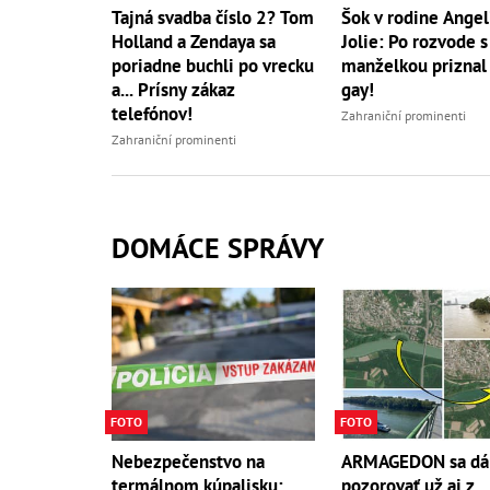
Tajná svadba číslo 2? Tom
Šok v rodine Angel
Holland a Zendaya sa
Jolie: Po rozvode s
poriadne buchli po vrecku
manželkou priznal
a... Prísny zákaz
gay!
telefónov!
Zahraniční prominenti
Zahraniční prominenti
DOMÁCE SPRÁVY
FOTO
FOTO
Nebezpečenstvo na
ARMAGEDON sa dá
termálnom kúpalisku:
pozorovať už aj z