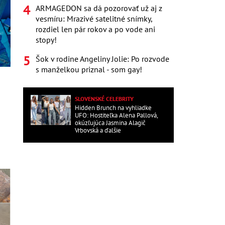
ARMAGEDON sa dá pozorovať už aj z
vesmíru: Mrazivé satelitné snímky,
rozdiel len pár rokov a po vode ani
stopy!
Šok v rodine Angeliny Jolie: Po rozvode
s manželkou priznal - som gay!
SLOVENSKÉ CELEBRITY
Hidden Brunch na vyhliadke
UFO: Hostiteľka Alena Pallová,
okúzľujúca Jasmina Alagič
Vrbovská a ďalšie