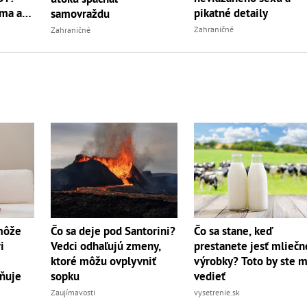
ma aj
pikatné detaily
samovraždu
Zahraničné
Zahraničné
 môže
Čo sa deje pod Santorini?
Čo sa stane, keď
i
Vedci odhaľujú zmeny,
prestanete jesť mliečn
ktoré môžu ovplyvniť
výrobky? Toto by ste m
ňuje
sopku
vedieť
Zaujímavosti
vysetrenie.sk