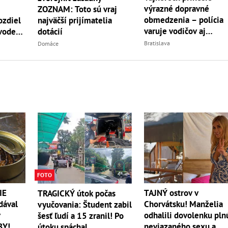
výrazné dopravné
ZOZNAM: Toto sú vraj
obmedzenia – polícia
ozdiel
najväčší prijímatelia
varuje vodičov aj
 vode
dotácií
návštevníkov
Bratislava
Domáce
FOTO
IE
TAJNÝ ostrov v
TRAGICKÝ útok počas
dával
Chorvátsku! Manželia
vyučovania: Študent zabil
v
odhalili dovolenku pln
šesť ľudí a 15 zranil! Po
BY!
neviazaného sexu a
útoku spáchal