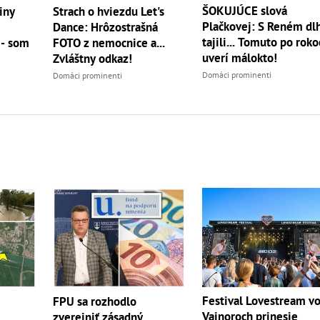
ŠOKUJÚCE slová
iny
Strach o hviezdu Let's
Plačkovej: S Reném dl
Dance: Hrôzostrašná
tajili... Tomuto po rok
 - som
FOTO z nemocnice a...
uverí málokto!
Zvláštny odkaz!
Domáci prominenti
Domáci prominenti
Festival Lovestream v
FPU sa rozhodlo
Vajnoroch prinesie
zverejniť zásadný