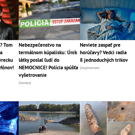
2? Tom
Nebezpečenstvo na
Neviete zaspať pre
sa
termálnom kúpalisku: Únik
horúčavy? Vedci radia
vrecku
látky poslal ľudí do
8 jednoduchých trikov
efónov!
NEMOCNICE! Polícia spúšťa
Zaujímavosti
vyšetrovanie
Domáce