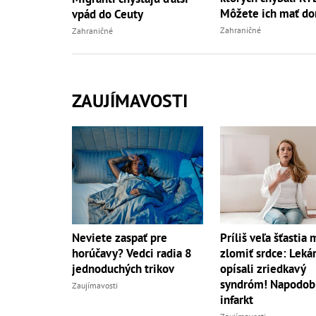
Môžete ich mať do
vpád do Ceuty
vy
Zahraničné
Zahraničné
ZAUJÍMAVOSTI
Príliš veľa šťastia
Neviete zaspať pre
zlomiť srdce: Lekár
horúčavy? Vedci radia 8
opísali zriedkavý
jednoduchých trikov
syndróm! Napodob
Zaujímavosti
infarkt