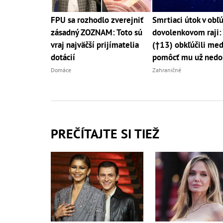
FPU sa rozhodlo zverejniť
Smrtiaci útok v ob
zásadný ZOZNAM: Toto sú
dovolenkovom raji:
vraj najväčší prijímatelia
(†13) obkľúčili med
dotácií
pomôcť mu už nedo
Domáce
Zahraničné
PREČÍTAJTE SI TIEŽ