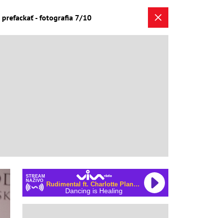
 prefackať - fotografia 7/10
STREAM
NAŽIVO
Rudimental ft. Charlotte Plank & Vibe Chemistry
Dancing is Healing