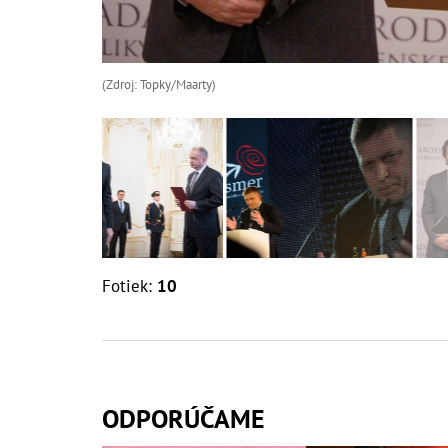
(Zdroj: Topky/Maarty)
Fotiek:
10
ODPORÚČAME