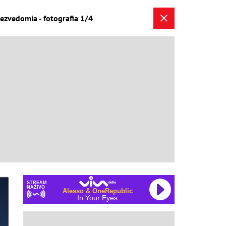
bezvedomia - fotografia 1/4
STREAM
NAŽIVO
Alesso & OneRepublic
In Your Eyes