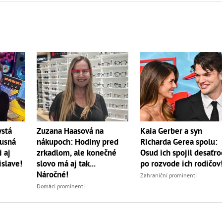
ystá
Zuzana Haasová na
Kaia Gerber a syn
xusná
nákupoch: Hodiny pred
Richarda Gerea spolu:
 aj
zrkadlom, ale konečné
Osud ich spojil desaťro
islave!
slovo má aj tak...
po rozvode ich rodičov
Náročné!
Zahraniční prominenti
Domáci prominenti