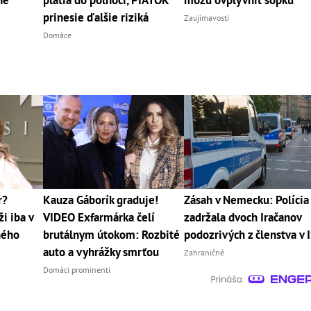
prinesie ďalšie riziká
Zaujímavosti
Domáce
r?
Kauza Gáborík graduje!
Zásah v Nemecku: Polícia
i iba v
VIDEO Exfarmárka čelí
zadržala dvoch Iračanov
jného
brutálnym útokom: Rozbité
podozrivých z členstva v 
auto a vyhrážky smrťou
Zahraničné
Domáci prominenti