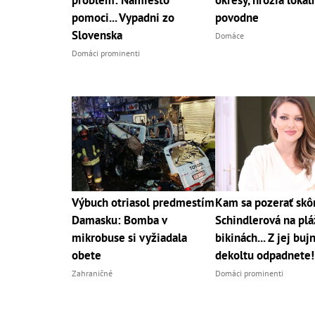
pomoci... Vypadni zo
povodne
Slovenska
Domáce
Domáci prominenti
Výbuch otriasol predmestím
Kam sa pozerať skô
Damasku: Bomba v
Schindlerová na pláž
mikrobuse si vyžiadala
bikinách... Z jej bu
obete
dekoltu odpadnete!
Zahraničné
Domáci prominenti