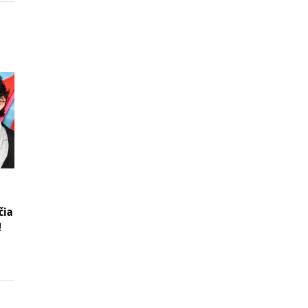
čia
!