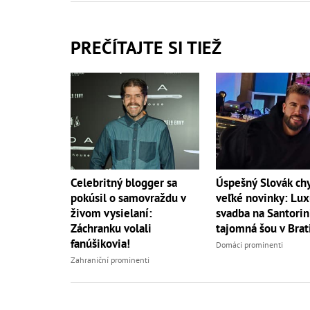
PREČÍTAJTE SI TIEŽ
Úspešný Slovák ch
Celebritný blogger sa
veľké novinky: Lu
pokúsil o samovraždu v
svadba na Santorini
živom vysielaní:
tajomná šou v Brat
Záchranku volali
fanúšikovia!
Domáci prominenti
Zahraniční prominenti