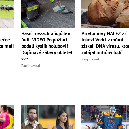
Hasiči nezachraňujú len
Prielomový NÁLEZ z či
iečne
ľudí: VIDEO Po požiari
Inkov! Vedci z múmií
te mali
podali kyslík holubovi!
získali DNA vírusu, kto
Dojímavé zábery obleteli
zabíjal milióny ľudí
svet
Zaujímavosti
Zaujímavosti