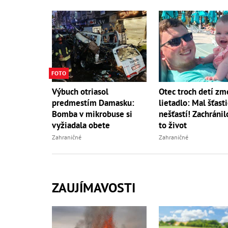
FOTO
Výbuch otriasol
Otec troch detí zm
predmestím Damasku:
lietadlo: Mal šťasti
Bomba v mikrobuse si
nešťastí! Zachráni
vyžiadala obete
to život
Zahraničné
Zahraničné
ZAUJÍMAVOSTI