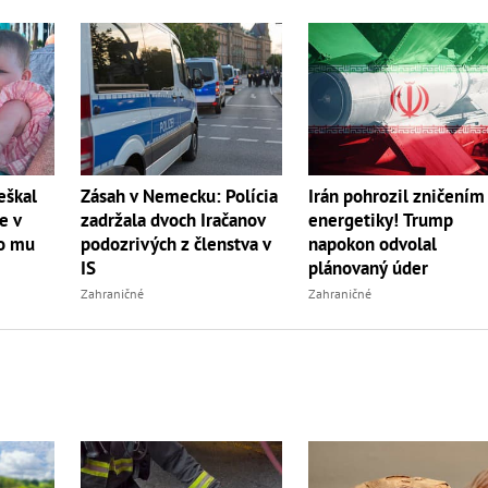
eškal
Zásah v Nemecku: Polícia
Irán pohrozil zničením
e v
zadržala dvoch Iračanov
energetiky! Trump
lo mu
podozrivých z členstva v
napokon odvolal
IS
plánovaný úder
Zahraničné
Zahraničné