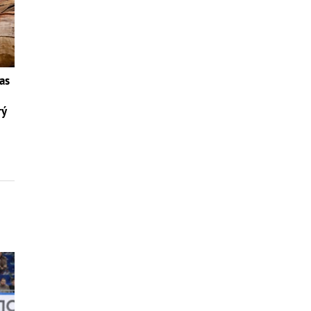
as
rý