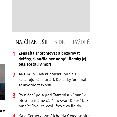
NAJČÍTANEJŠIE
3 DNI
TÝŽDEŇ
Žena išla šnorchlovať a pozorovať
delfíny, skončila bez nohy! Úlomky jej
tela zostali v mori
AKTUÁLNE Na kúpalisku pri Šali
zasahujú záchranári: Desiatky ľudí mali
zdravotné ťažkosti!
Po ničení pola pod Tatrami a kúpaní v
plese tu máme ďalší nešvár! Drzosť bez
hraníc: Dvojica kvôli fotke vošla do...
oré
Kaia Gerber a syn Richarda Gerea spolu: