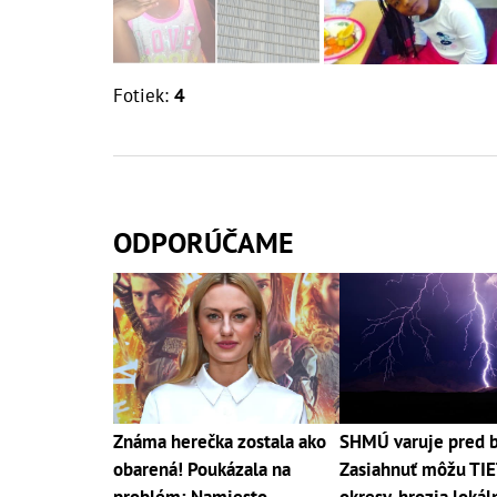
Fotiek:
4
ODPORÚČAME
Známa herečka zostala ako
SHMÚ varuje pred 
obarená! Poukázala na
Zasiahnuť môžu TI
problém: Namiesto
okresy, hrozia lokál