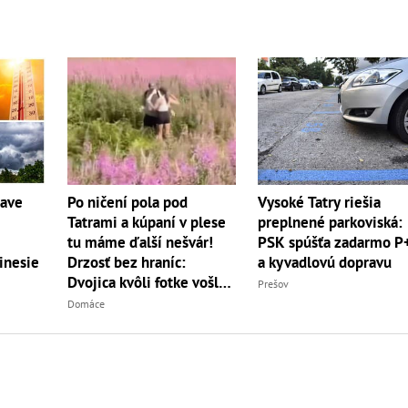
Po ničení pola pod
Vysoké Tatry riešia
čave
Tatrami a kúpaní v plese
preplnené parkoviská:
tu máme ďalší nešvár!
PSK spúšťa zadarmo P
Drzosť bez hraníc:
a kyvadlovú dopravu
inesie
Dvojica kvôli fotke vošla
Prešov
do...
Domáce