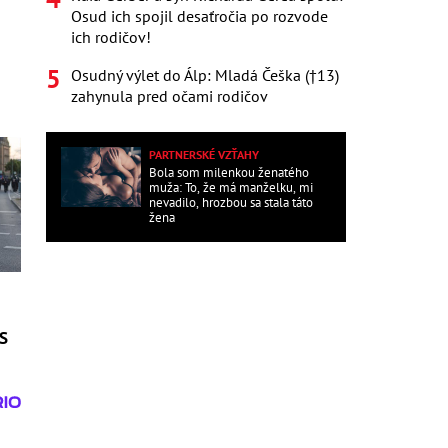
Osud ich spojil desaťročia po rozvode
ich rodičov!
Osudný výlet do Álp: Mladá Češka (†13)
zahynula pred očami rodičov
PARTNERSKÉ VZŤAHY
Bola som milenkou ženatého
muža: To, že má manželku, mi
nevadilo, hrozbou sa stala táto
žena
IS