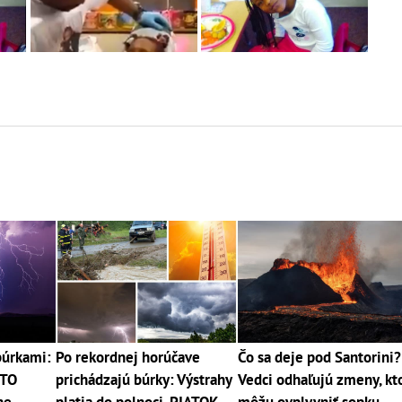
búrkami:
Po rekordnej horúčave
Čo sa deje pod Santorini?
ETO
prichádzajú búrky: Výstrahy
Vedci odhaľujú zmeny, kt
ne
platia do polnoci, PIATOK
môžu ovplyvniť sopku