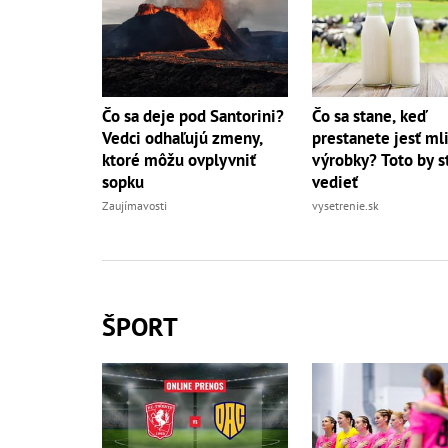
Čo sa deje pod Santorini?
Čo sa stane, keď
Vedci odhaľujú zmeny,
prestanete jesť ml
ktoré môžu ovplyvniť
výrobky? Toto by s
sopku
vedieť
Zaujímavosti
vysetrenie.sk
ŠPORT