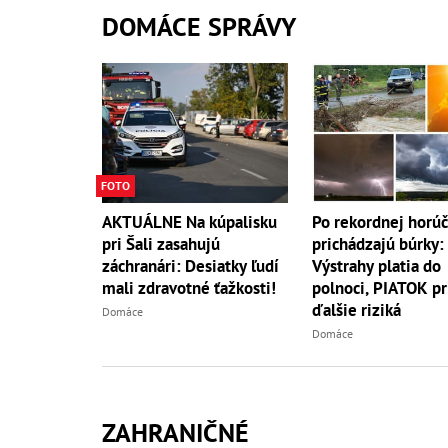
DOMÁCE SPRÁVY
FOTO
AKTUÁLNE Na kúpalisku
Po rekordnej horú
pri Šali zasahujú
prichádzajú búrky:
záchranári: Desiatky ľudí
Výstrahy platia do
mali zdravotné ťažkosti!
polnoci, PIATOK pr
ďalšie riziká
Domáce
Domáce
ZAHRANIČNÉ