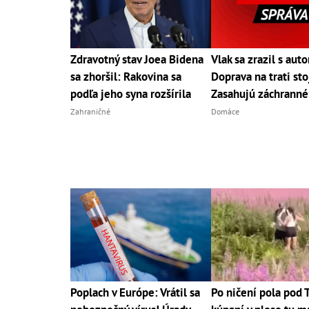
Zdravotný stav Joea Bidena
Vlak sa zrazil s aut
sa zhoršil: Rakovina sa
Doprava na trati sto
podľa jeho syna rozšírila
Zasahujú záchranné
Zahraničné
Domáce
Poplach v Európe: Vrátil sa
Po ničení pola pod 