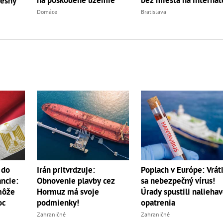
na poškodené územie
bez miesta na internát
resný
Domáce
Bratislava
 do
Irán pritvrdzuje:
Poplach v Európe: Vráti
ancie:
Obnovenie plavby cez
sa nebezpečný vírus!
 môže
Hormuz má svoje
Úrady spustili nalieha
oc
podmienky!
opatrenia
Zahraničné
Zahraničné