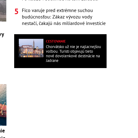
Fico varuje pred extrémne suchou
budúcnosťou: Zákaz vývozu vody
nestačí, čakajú nás miliardové investície
vy
CESTOVANIE
Chorvátsko už nie je najlacnejšou
voľbou. Turisti objavujú tieto
nové dovolenkové destinácie na
Jadrane
nie