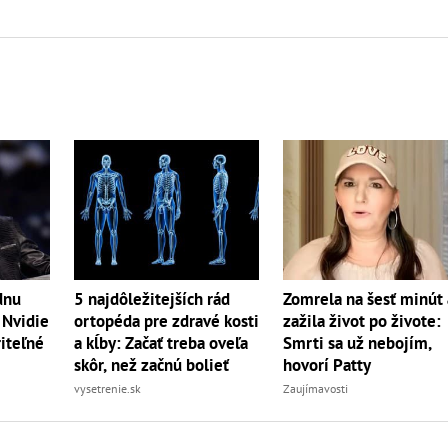
dnu
5 najdôležitejších rád
Zomrela na šesť minút 
 Nvidie
ortopéda pre zdravé kosti
zažila život po živote:
riteľné
a kĺby: Začať treba oveľa
Smrti sa už nebojím,
skôr, než začnú bolieť
hovorí Patty
vysetrenie.sk
Zaujímavosti