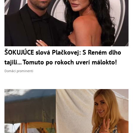
ŠOKUJÚCE slová Plačkovej: S Reném dlho
tajili... Tomuto po rokoch uverí málokto!
Domáci prominenti