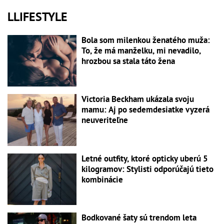
LLIFESTYLE
Bola som milenkou ženatého muža:
To, že má manželku, mi nevadilo,
hrozbou sa stala táto žena
Victoria Beckham ukázala svoju
mamu: Aj po sedemdesiatke vyzerá
neuveriteľne
Letné outfity, ktoré opticky uberú 5
kilogramov: Stylisti odporúčajú tieto
kombinácie
Bodkované šaty sú trendom leta