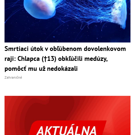
Smrtiaci útok v obľúbenom dovolenkovom
raji: Chlapca (†13) obkľúčili medúzy,
pomôcť mu už nedokázali
Zahraničné