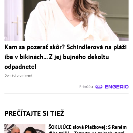
Kam sa pozerať skôr? Schindlerová na pláži
iba v bikinách... Z jej bujného dekoltu
odpadnete!
Domáci prominenti
PREČÍTAJTE SI TIEŽ
ŠOKUJÚCE slová Plačkovej: S Reném