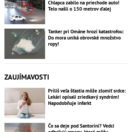
Chlapca zabilo na priechode auto!
Telo našli o 150 metrov ďalej
Tanker pri Ománe hrozí katastrofou:
Do mora uniká obrovské množstvo
ropy!
ZAUJÍMAVOSTI
Príliš veľa šťastia môže zlomiť srdce:
Lekári opísali zriedkavý syndróm!
Napodobňuje infarkt
Čo sa deje pod Santorini? Vedci
odhaľujú zmeny, ktoré môžu