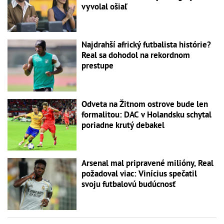
vyvolal ošiaľ
Najdrahší africký futbalista histórie?
Real sa dohodol na rekordnom
prestupe
Odveta na Žitnom ostrove bude len
formalitou: DAC v Holandsku schytal
poriadne krutý debakel
Arsenal mal pripravené milióny, Real
požadoval viac: Vinícius spečatil
svoju futbalovú budúcnosť