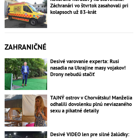
Záchranári vo štvrtok zasahovali pri
kolapsoch už 83-krát
ZAHRANIČNÉ
Desivé varovanie experta: Rusi
nasadia na Ukrajine masy vojakov!
Drony nebudú stačiť
TAJNÝ ostrov v Chorvátsku! Manželia
odhalili dovolenku plnú neviazaného
sexu a pikatné detaily
Desivé VIDEO len pre silné žalúdky: