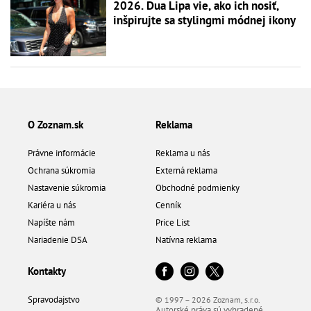
2026. Dua Lipa vie, ako ich nosiť,
inšpirujte sa stylingmi módnej ikony
O Zoznam.sk
Reklama
Právne informácie
Reklama u nás
Ochrana súkromia
Externá reklama
Nastavenie súkromia
Obchodné podmienky
Kariéra u nás
Cenník
Napíšte nám
Price List
Nariadenie DSA
Natívna reklama
Kontakty
Spravodajstvo
© 1997 – 2026 Zoznam, s.r.o.
Autorské práva sú vyhradené.