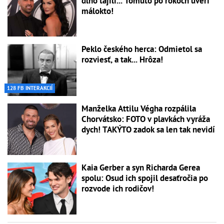
dlho tajili... Tomuto po rokoch uverí
málokto!
Peklo českého herca: Odmietol sa
rozviesť, a tak... Hrôza!
128 FB INTERAKCIÍ
Manželka Attilu Végha rozpálila
Chorvátsko: FOTO v plavkách vyráža
dych! TAKÝTO zadok sa len tak nevidí
Kaia Gerber a syn Richarda Gerea
spolu: Osud ich spojil desaťročia po
rozvode ich rodičov!