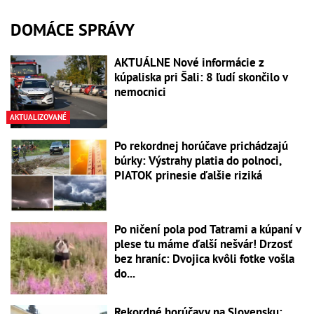
DOMÁCE SPRÁVY
AKTUÁLNE Nové informácie z
kúpaliska pri Šali: 8 ľudí skončilo v
nemocnici
AKTUALIZOVANÉ
Po rekordnej horúčave prichádzajú
búrky: Výstrahy platia do polnoci,
PIATOK prinesie ďalšie riziká
Po ničení pola pod Tatrami a kúpaní v
plese tu máme ďalší nešvár! Drzosť
bez hraníc: Dvojica kvôli fotke vošla
do...
Rekordné horúčavy na Slovensku: