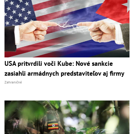
USA pritvrdili voči Kube: Nové sankcie
zasiahli armádnych predstaviteľov aj firmy
Zahraničné