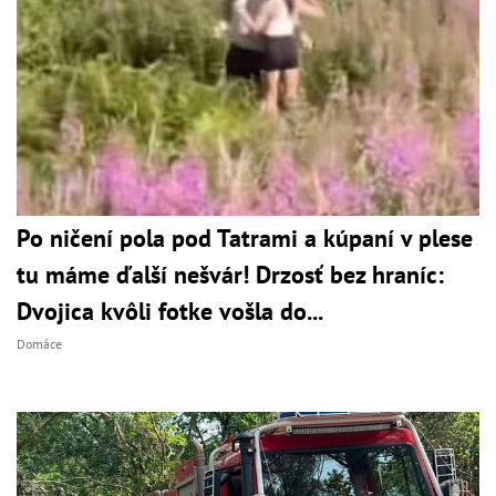
Po ničení pola pod Tatrami a kúpaní v plese
tu máme ďalší nešvár! Drzosť bez hraníc:
Dvojica kvôli fotke vošla do...
Domáce