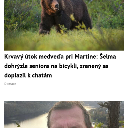
Krvavý útok medveďa pri Martine: Šelma
dohrýzla seniora na bicykli, zranený sa
doplazil k chatám
Domáce