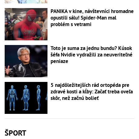
PANIKA v kine, návštevníci hromadne
opustili sálu! Spider-Man mal
problém s vetrami
Toto je suma za jednu bundu? Kúsok
šéfa Nvidie vydražili za neuveriteľné
peniaze
5 najdôležitejších rád ortopéda pre
zdravé kosti a kĺby: Začať treba oveľa
skôr, než začnú bolieť
ŠPORT