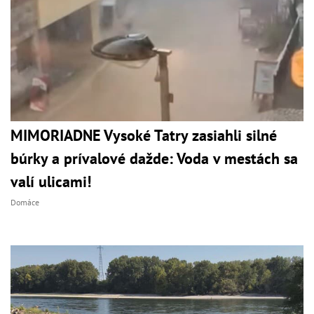
MIMORIADNE Vysoké Tatry zasiahli silné
búrky a prívalové dažde: Voda v mestách sa
valí ulicami!
Domáce