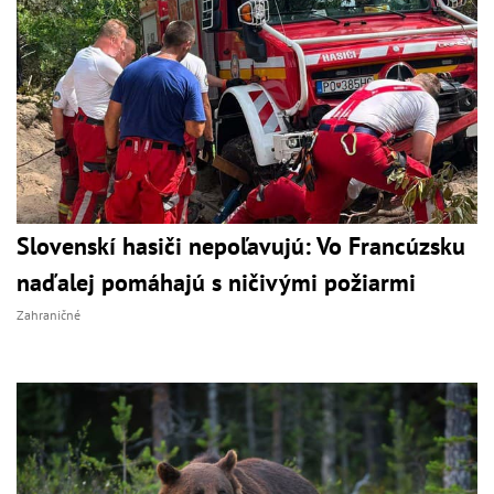
Slovenskí hasiči nepoľavujú: Vo Francúzsku
naďalej pomáhajú s ničivými požiarmi
Zahraničné