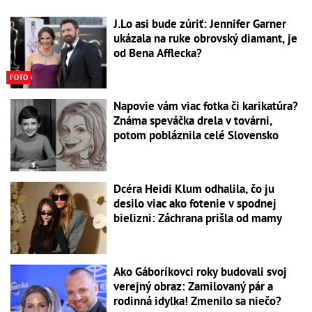
J.Lo asi bude zúriť: Jennifer Garner
ukázala na ruke obrovský diamant, je
od Bena Afflecka?
FOTO
Napovie vám viac fotka či karikatúra?
Známa speváčka drela v továrni,
potom pobláznila celé Slovensko
Dcéra Heidi Klum odhalila, čo ju
desilo viac ako fotenie v spodnej
bielizni: Záchrana prišla od mamy
Ako Gáboríkovci roky budovali svoj
verejný obraz: Zamilovaný pár a
rodinná idylka! Zmenilo sa niečo?