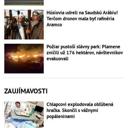
Húsíovia udreli na Saudskú Arábiu!
Terčom dronov mala byť rafinéria
Aramco
Požiar pustoší slávny park: Plamene
zničili už 176 hektárov, návštevníkov
evakuovali
ZAUJÍMAVOSTI
Chlapcovi explodovala obľúbená
hračka. Skončil s vážnymi
popáleninami