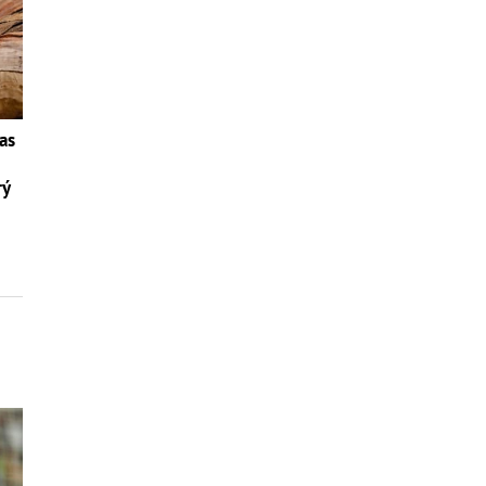
as
rý