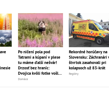
Po ničení pola pod
Rekordné horúčavy na
čave
Tatrami a kúpaní v plese
Slovensku: Záchranári 
tu máme ďalší nešvár!
štvrtok zasahovali pri
Drzosť bez hraníc:
kolapsoch už 83-krát
inesie
Dvojica kvôli fotke vošla
Regióny
do...
Domáce