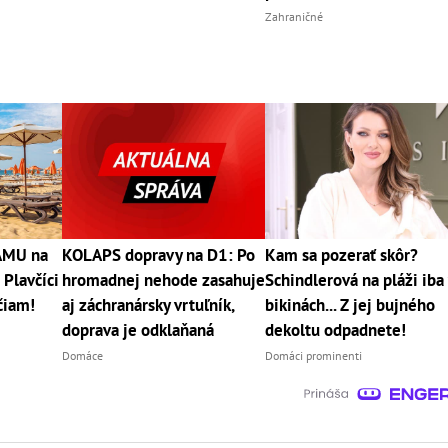
Zahraničné
RÁMU na
KOLAPS dopravy na D1: Po
Kam sa pozerať skôr?
 Plavčíci
hromadnej nehode zasahuje
Schindlerová na pláži iba
čiam!
aj záchranársky vrtuľník,
bikinách... Z jej bujného
doprava je odklaňaná
dekoltu odpadnete!
Domáce
Domáci prominenti