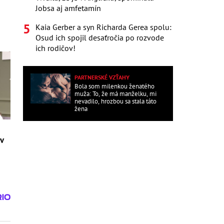
Jobsa aj amfetamín
Kaia Gerber a syn Richarda Gerea spolu:
Osud ich spojil desaťročia po rozvode
ich rodičov!
PARTNERSKÉ VZŤAHY
Bola som milenkou ženatého
muža: To, že má manželku, mi
nevadilo, hrozbou sa stala táto
žena
 v