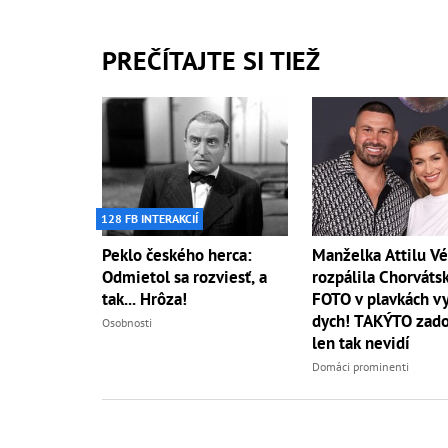
PREČÍTAJTE SI TIEŽ
128 FB INTERAKCIÍ
Peklo českého herca:
Manželka Attilu V
Odmietol sa rozviesť, a
rozpálila Chorváts
tak... Hrôza!
FOTO v plavkách v
dych! TAKÝTO zado
Osobnosti
len tak nevidí
Domáci prominenti