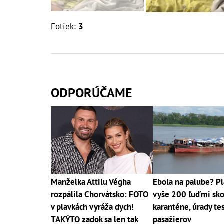
Fotiek:
3
ODPORÚČAME
Manželka Attilu Végha
Ebola na palube? Pl
rozpálila Chorvátsko: FOTO
vyše 200 ľuďmi sko
v plavkách vyráža dych!
karanténe, úrady te
TAKÝTO zadok sa len tak
pasažierov