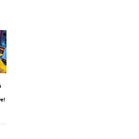
á
ve!