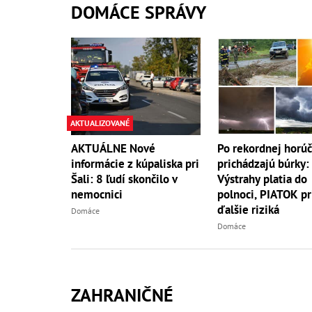
DOMÁCE SPRÁVY
AKTUALIZOVANÉ
AKTUÁLNE Nové
Po rekordnej horú
informácie z kúpaliska pri
prichádzajú búrky:
Šali: 8 ľudí skončilo v
Výstrahy platia do
nemocnici
polnoci, PIATOK pr
ďalšie riziká
Domáce
Domáce
ZAHRANIČNÉ