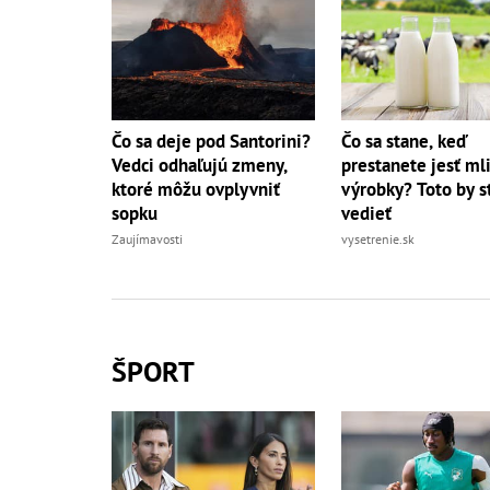
Čo sa deje pod Santorini?
Čo sa stane, keď
Vedci odhaľujú zmeny,
prestanete jesť ml
ktoré môžu ovplyvniť
výrobky? Toto by s
sopku
vedieť
Zaujímavosti
vysetrenie.sk
ŠPORT