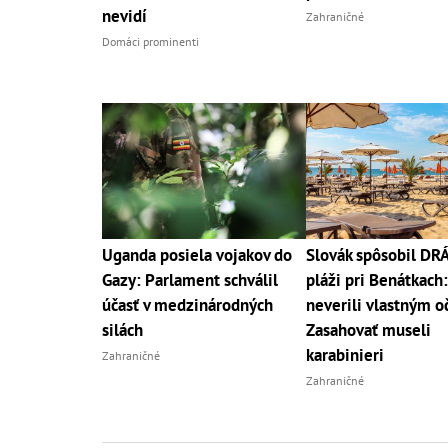
nevidí
Zahraničné
Domáci prominenti
Uganda posiela vojakov do
Slovák spôsobil D
Gazy: Parlament schválil
pláži pri Benátkach:
účasť v medzinárodných
neverili vlastným o
silách
Zasahovať museli
karabinieri
Zahraničné
Zahraničné