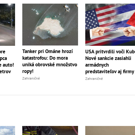
Tanker pri Ománe hrozí
pre
USA pritvrdili voči Kub
katastrofou: Do mora
apca
Nové sankcie zasiahli
uniká obrovské množstvo
e auto!
armádnych
ropy!
etrov
predstaviteľov aj firmy
Zahraničné
Zahraničné