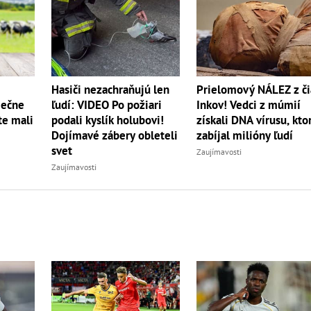
Hasiči nezachraňujú len
Prielomový NÁLEZ z či
iečne
ľudí: VIDEO Po požiari
Inkov! Vedci z múmií
te mali
podali kyslík holubovi!
získali DNA vírusu, kto
Dojímavé zábery obleteli
zabíjal milióny ľudí
svet
Zaujímavosti
Zaujímavosti