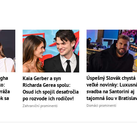
égha
Úspešný Slovák chystá
Kaia Gerber a syn
ko:
veľké novinky: Luxusn
Richarda Gerea spolu:
yráža
svadba na Santorini aj
Osud ich spojil desaťročia
k sa
tajomná šou v Bratisla
po rozvode ich rodičov!
Domáci prominenti
Zahraniční prominenti