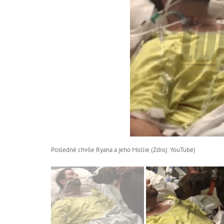
Posledné chvíle Ryana a jeho Mollie (Zdroj: YouTube)