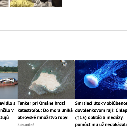
avidlo s
Tanker pri Ománe hrozí
Smrtiaci útok v obľúben
nčilo v
katastrofou: Do mora uniká
dovolenkovom raji: Chla
stujú
obrovské množstvo ropy!
(†13) obkľúčili medúzy,
pomôcť mu už nedokázal
Zahraničné