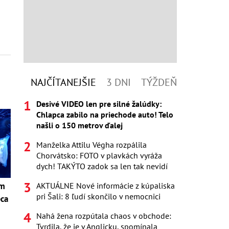
NAJČÍTANEJŠIE
3 DNI
TÝŽDEŇ
Desivé VIDEO len pre silné žalúdky:
Chlapca zabilo na priechode auto! Telo
našli o 150 metrov ďalej
Manželka Attilu Végha rozpálila
Chorvátsko: FOTO v plavkách vyráža
dych! TAKÝTO zadok sa len tak nevidí
AKTUÁLNE Nové informácie z kúpaliska
om
pri Šali: 8 ľudí skončilo v nemocnici
pca
Nahá žena rozpútala chaos v obchode:
i
Tvrdila, že je v Anglicku, spomínala