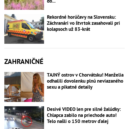
do...
Rekordné horúčavy na Slovensku:
Záchranári vo štvrtok zasahovali pri
kolapsoch už 83-krát
ZAHRANIČNÉ
TAJNÝ ostrov v Chorvátsku! Manželia
odhalili dovolenku plnú neviazaného
sexu a pikatné detaily
Desivé VIDEO len pre silné žalúdky:
Chlapca zabilo na priechode auto!
Telo našli o 150 metrov ďalej