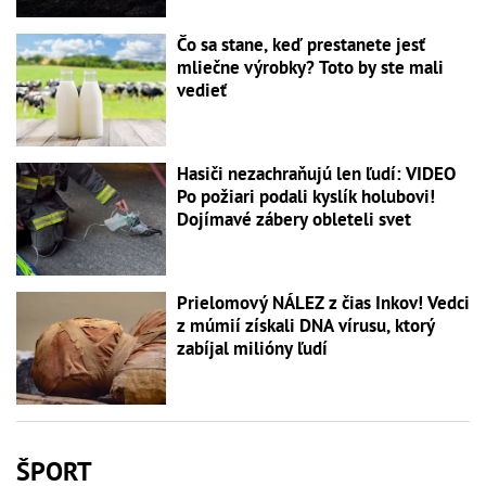
Čo sa stane, keď prestanete jesť
mliečne výrobky? Toto by ste mali
vedieť
Hasiči nezachraňujú len ľudí: VIDEO
Po požiari podali kyslík holubovi!
Dojímavé zábery obleteli svet
Prielomový NÁLEZ z čias Inkov! Vedci
z múmií získali DNA vírusu, ktorý
zabíjal milióny ľudí
ŠPORT