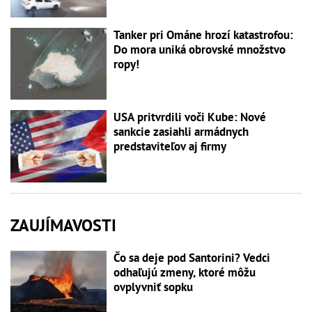
Tanker pri Ománe hrozí katastrofou:
Do mora uniká obrovské množstvo
ropy!
USA pritvrdili voči Kube: Nové
sankcie zasiahli armádnych
predstaviteľov aj firmy
ZAUJÍMAVOSTI
Čo sa deje pod Santorini? Vedci
odhaľujú zmeny, ktoré môžu
ovplyvniť sopku