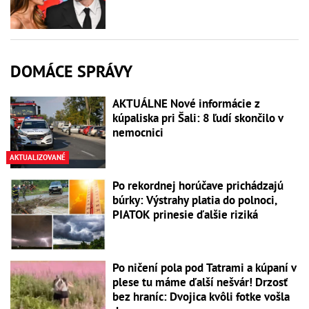
DOMÁCE SPRÁVY
AKTUÁLNE Nové informácie z
kúpaliska pri Šali: 8 ľudí skončilo v
nemocnici
AKTUALIZOVANÉ
Po rekordnej horúčave prichádzajú
búrky: Výstrahy platia do polnoci,
PIATOK prinesie ďalšie riziká
Po ničení pola pod Tatrami a kúpaní v
plese tu máme ďalší nešvár! Drzosť
bez hraníc: Dvojica kvôli fotke vošla