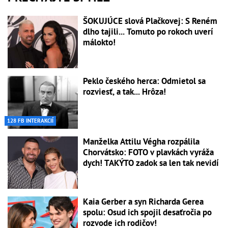
ŠOKUJÚCE slová Plačkovej: S Reném
dlho tajili... Tomuto po rokoch uverí
málokto!
Peklo českého herca: Odmietol sa
rozviesť, a tak... Hrôza!
128 FB INTERAKCIÍ
Manželka Attilu Végha rozpálila
Chorvátsko: FOTO v plavkách vyráža
dych! TAKÝTO zadok sa len tak nevidí
Kaia Gerber a syn Richarda Gerea
spolu: Osud ich spojil desaťročia po
rozvode ich rodičov!