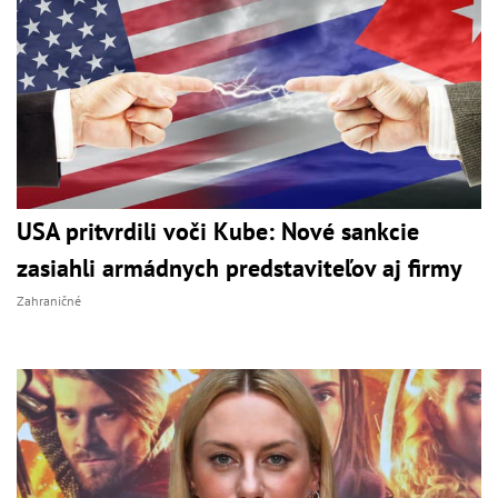
USA pritvrdili voči Kube: Nové sankcie
zasiahli armádnych predstaviteľov aj firmy
Zahraničné