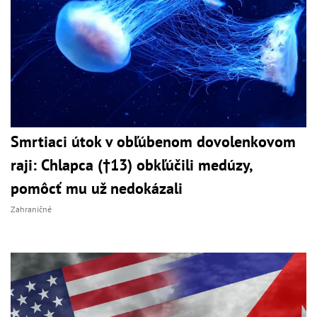
Smrtiaci útok v obľúbenom dovolenkovom
raji: Chlapca (†13) obkľúčili medúzy,
pomôcť mu už nedokázali
Zahraničné