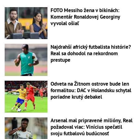
FOTO Messiho žena v bikinách:
Komentár Ronaldovej Georginy
vyvolal ošiaľ
Najdrahší africký futbalista histórie?
Real sa dohodol na rekordnom
prestupe
Odveta na Žitnom ostrove bude len
formalitou: DAC v Holandsku schytal
poriadne krutý debakel
Arsenal mal pripravené milióny, Real
požadoval viac: Vinícius spečatil
svoju futbalovú budúcnosť