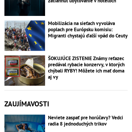
zatiahnuť ubytovanie v hoteloch
Mobilizácia na sieťach vyvoláva
poplach pre Európsku komisiu:
Migranti chystajú ďalší vpád do Ceuty
ŠOKUJÚCE ZISTENIE Známy reťazec
predával rybacie konzervy, v ktorých
chýbali RYBY! Môžete ich mať doma
aj vy
ZAUJÍMAVOSTI
Neviete zaspať pre horúčavy? Vedci
radia 8 jednoduchých trikov