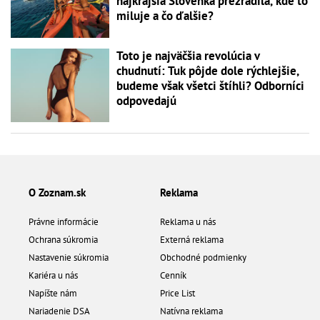
najkrajšia Slovenka prezradila, kde to
miluje a čo ďalšie?
Toto je najväčšia revolúcia v
chudnutí: Tuk pôjde dole rýchlejšie,
budeme však všetci štíhli? Odborníci
odpovedajú
O Zoznam.sk
Reklama
Právne informácie
Reklama u nás
Ochrana súkromia
Externá reklama
Nastavenie súkromia
Obchodné podmienky
Kariéra u nás
Cenník
Napíšte nám
Price List
Nariadenie DSA
Natívna reklama