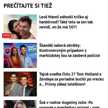
PREČÍTAJTE SI TIEŽ
Leoš Mareš odhodil tričko aj
hanblivosť! Také telo sa len tak
nevidí, on že má 50?!
FOTO
Škandál naberá obrátky:
Kontroverzným prípadom z
markizáckej šou sa zaoberá polícia!
Tajná svadba číslo 2? Tom Holland a
Zendaya sa poriadne buchli po vrecku
a... Prísny zákaz telefónov!
Šok v rodine Angeliny Jolie: Po
rozvode s manželkou priznal - som