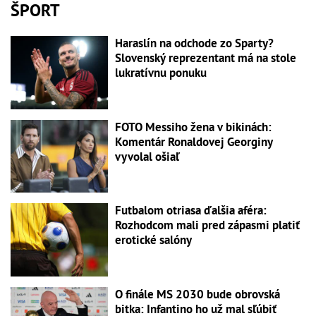
ŠPORT
Haraslín na odchode zo Sparty?
Slovenský reprezentant má na stole
lukratívnu ponuku
FOTO Messiho žena v bikinách:
Komentár Ronaldovej Georginy
vyvolal ošiaľ
Futbalom otriasa ďalšia aféra:
Rozhodcom mali pred zápasmi platiť
erotické salóny
O finále MS 2030 bude obrovská
bitka: Infantino ho už mal sľúbiť