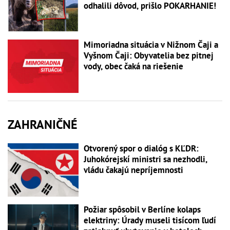
odhalili dôvod, prišlo POKARHANIE!
Mimoriadna situácia v Nižnom Čaji a
Vyšnom Čaji: Obyvatelia bez pitnej
vody, obec čaká na riešenie
ZAHRANIČNÉ
Otvorený spor o dialóg s KĽDR:
Juhokórejskí ministri sa nezhodli,
vládu čakajú nepríjemnosti
Požiar spôsobil v Berlíne kolaps
elektriny: Úrady museli tisícom ľudí