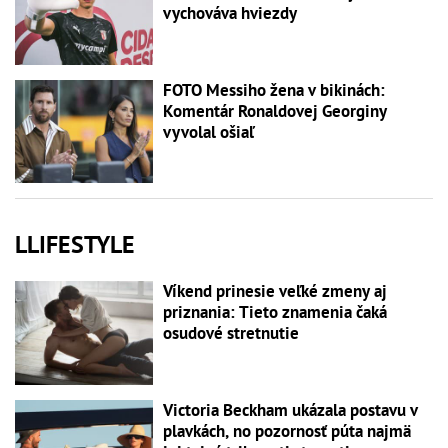
vychováva hviezdy
FOTO Messiho žena v bikinách:
Komentár Ronaldovej Georginy
vyvolal ošiaľ
LLIFESTYLE
Víkend prinesie veľké zmeny aj
priznania: Tieto znamenia čaká
osudové stretnutie
Victoria Beckham ukázala postavu v
plavkách, no pozornosť púta najmä