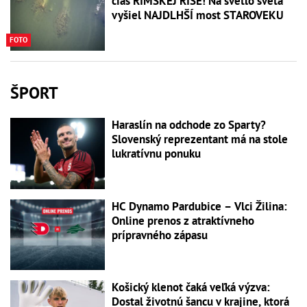
čias RÍMSKEJ RÍŠE! Na svetlo sveta
vyšiel NAJDLHŠÍ most STAROVEKU
FOTO
ŠPORT
Haraslín na odchode zo Sparty?
Slovenský reprezentant má na stole
lukratívnu ponuku
HC Dynamo Pardubice – Vlci Žilina:
Online prenos z atraktívneho
prípravného zápasu
Košický klenot čaká veľká výzva:
Dostal životnú šancu v krajine, ktorá