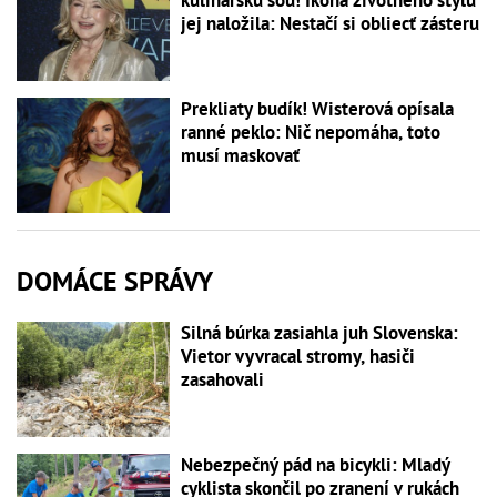
kulinársku šou! Ikona životného štýlu
jej naložila: Nestačí si obliecť zásteru
Prekliaty budík! Wisterová opísala
ranné peklo: Nič nepomáha, toto
musí maskovať
DOMÁCE SPRÁVY
Silná búrka zasiahla juh Slovenska:
Vietor vyvracal stromy, hasiči
zasahovali
Nebezpečný pád na bicykli: Mladý
cyklista skončil po zranení v rukách