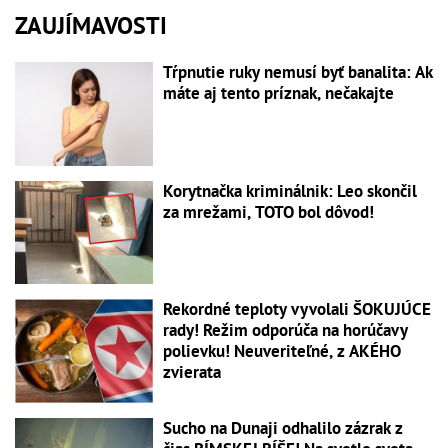
ZAUJÍMAVOSTI
Tŕpnutie ruky nemusí byť banalita: Ak
máte aj tento príznak, nečakajte
Korytnačka kriminálnik: Leo skončil
za mrežami, TOTO bol dôvod!
Rekordné teploty vyvolali ŠOKUJÚCE
rady! Režim odporúča na horúčavy
polievku! Neuveriteľné, z AKÉHO
zvierata
Sucho na Dunaji odhalilo zázrak z