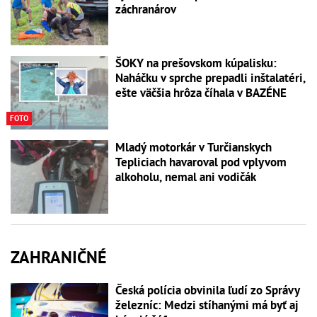
záchranárov
ŠOKY na prešovskom kúpalisku:
Naháčku v sprche prepadli inštalatéri,
ešte väčšia hrôza číhala v BAZÉNE
FOTO
Mladý motorkár v Turčianskych
Tepliciach havaroval pod vplyvom
alkoholu, nemal ani vodičák
ZAHRANIČNÉ
Česká polícia obvinila ľudí zo Správy
železníc: Medzi stíhanými má byť aj