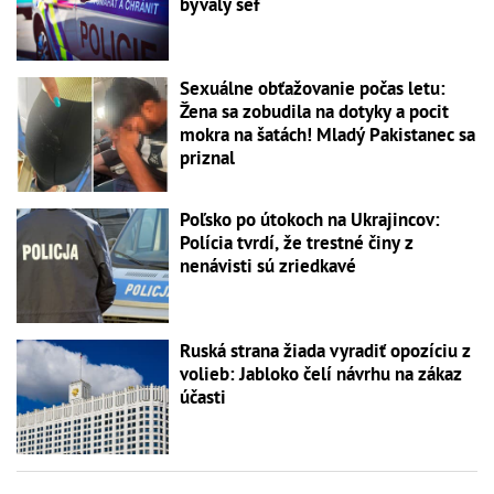
bývalý šéf
Sexuálne obťažovanie počas letu:
Žena sa zobudila na dotyky a pocit
mokra na šatách! Mladý Pakistanec sa
priznal
Poľsko po útokoch na Ukrajincov:
Polícia tvrdí, že trestné činy z
nenávisti sú zriedkavé
Ruská strana žiada vyradiť opozíciu z
volieb: Jabloko čelí návrhu na zákaz
účasti