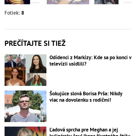
Fotiek:
8
PREČÍTAJTE SI TIEŽ
Odídenci z Markízy: Kde sa po konci v
televízii usídlili?
Šokujúce slová Borisa Prša: Nikdy
viac na dovolenku s rodičmi!
Ľadová sprcha pre Meghan a jej