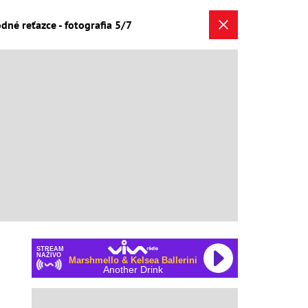
dné reťazce - fotografia 5/7
STREAM
NAŽIVO
Marshmello & Kelsea Ballerini
Another Drink