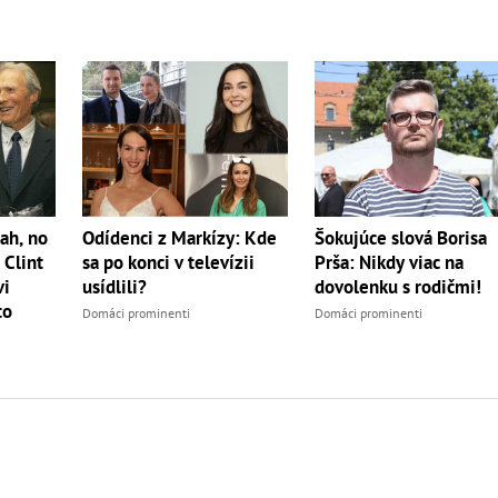
ah, no
Odídenci z Markízy: Kde
Šokujúce slová Borisa
 Clint
sa po konci v televízii
Prša: Nikdy viac na
vi
usídlili?
dovolenku s rodičmi!
to
Domáci prominenti
Domáci prominenti