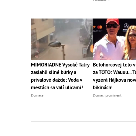
MIMORIADNE Vysoké Tatry
Belohorcovej telo 
zasiahli silné búrky a
za TOTO: Wauuu... T
prívalové dažde: Voda v
vyzerá Hájkova nová
mestách sa valí ulicami!
bikinách!
Domáce
Domáci prominenti