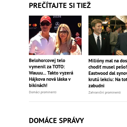
PREČÍTAJTE SI TIEŽ
Belohorcovej telo
Milióny mal na dos
vymenil za TOTO:
chodiť musel pešo!
Wauuu... Takto vyzerá
Eastwood dal syno
Hájkova nová láska v
krutú lekciu: Na to
bikinách!
zabudni
Domáci prominenti
Zahraniční prominenti
DOMÁCE SPRÁVY