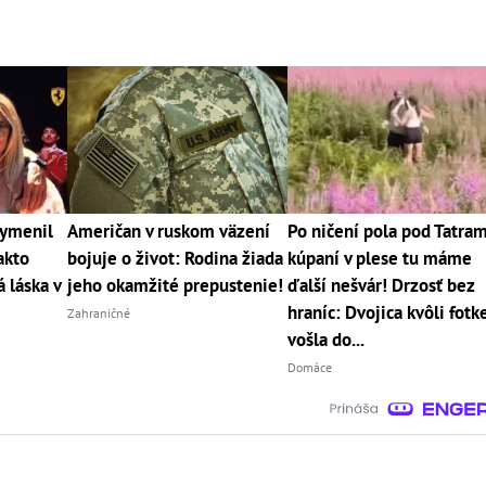
vymenil
Američan v ruskom väzení
Po ničení pola pod Tatram
akto
bojuje o život: Rodina žiada
kúpaní v plese tu máme
 láska v
jeho okamžité prepustenie!
ďalší nešvár! Drzosť bez
hraníc: Dvojica kvôli fotk
Zahraničné
vošla do...
Domáce