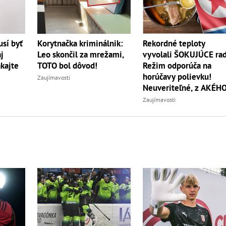
Korytnačka kriminálnik:
sí byť
Rekordné teploty
Leo skončil za mrežami,
j
vyvolali ŠOKUJÚCE rad
TOTO bol dôvod!
akajte
Režim odporúča na
horúčavy polievku!
Zaujímavosti
Neuveriteľné, z AKÉH
zvierata
Zaujímavosti