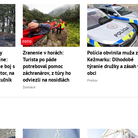
FOTO
y
Zranenie v horách:
Polícia obvinila muža 
íne:
Turista po páde
Kežmarku: Dlhodobé
e boj s
potreboval pomoc
týranie družky a zásah 
r, na
záchranárov, z túry ho
obci
uľník
odviezli na nosidlách
Prešov
Domáce