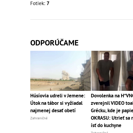
Fotiek:
7
ODPORÚČAME
Húsíovia udreli v Jemene:
Dovolenka na H*VN
Útok na tábor si vyžiadal
zverejnil VIDEO toa
najmenej desať obetí
Grécku, kde je papie
OKRASU: Utrieť sa 
Zahraničné
ísť do kuchyne
Zahraničné