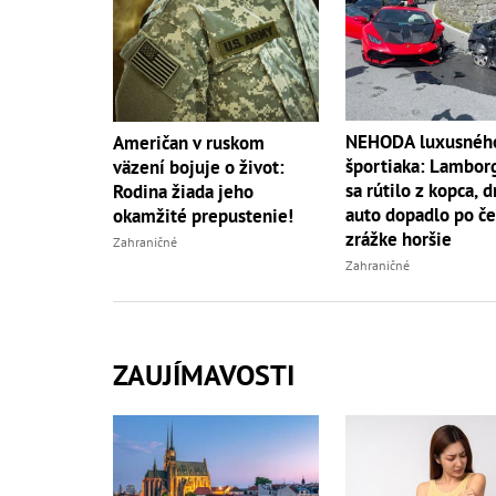
NEHODA luxusnéh
Američan v ruskom
športiaka: Lambor
väzení bojuje o život:
sa rútilo z kopca, 
Rodina žiada jeho
auto dopadlo po če
okamžité prepustenie!
zrážke horšie
Zahraničné
Zahraničné
ZAUJÍMAVOSTI