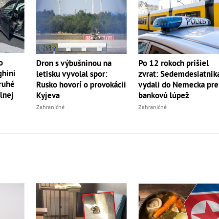
o
Dron s výbušninou na
Po 12 rokoch prišiel
ghini
letisku vyvolal spor:
zvrat: Sedemdesiatnik
druhé
Rusko hovorí o provokácii
vydali do Nemecka pre
lnej
Kyjeva
bankovú lúpež
Zahraničné
Zahraničné