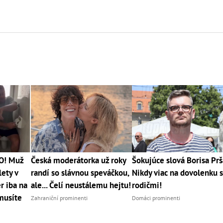
O! Muž
Česká moderátorka už roky
Šokujúce slová Borisa Prš
lety v
randí so slávnou speváčkou,
Nikdy viac na dovolenku 
r iba na
ale... Čelí neustálemu hejtu!
rodičmi!
musíte
Zahraniční prominenti
Domáci prominenti