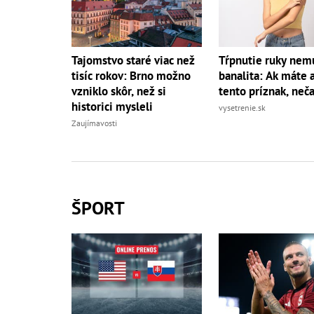
Tajomstvo staré viac než
Tŕpnutie ruky nemu
tisíc rokov: Brno možno
banalita: Ak máte a
vzniklo skôr, než si
tento príznak, neč
historici mysleli
vysetrenie.sk
Zaujímavosti
ŠPORT