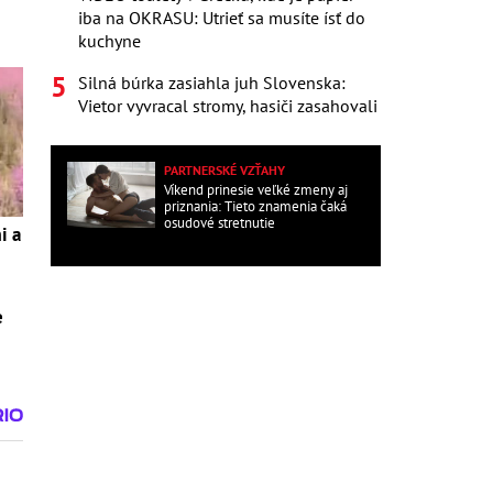
iba na OKRASU: Utrieť sa musíte ísť do
kuchyne
Silná búrka zasiahla juh Slovenska:
Vietor vyvracal stromy, hasiči zasahovali
PARTNERSKÉ VZŤAHY
Víkend prinesie veľké zmeny aj
priznania: Tieto znamenia čaká
osudové stretnutie
i a
e