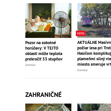
FOTO
AKTUÁLNE Masívn
Pozor na sobotné
požiar lesa pri Trst
horúčavy: V TEJTO
Hasičom komplikuj
oblasti môže teplota
plameňmi silný vieto
prekročiť 33 stupňov
miesto smeruje vrt
Domáce
Domáce
ZAHRANIČNÉ