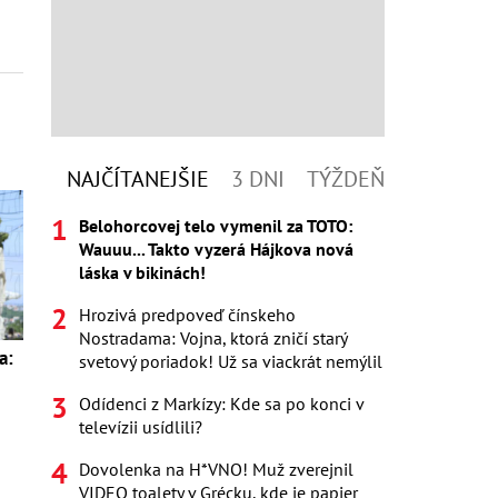
NAJČÍTANEJŠIE
3 DNI
TÝŽDEŇ
Belohorcovej telo vymenil za TOTO:
Wauuu... Takto vyzerá Hájkova nová
láska v bikinách!
Hrozivá predpoveď čínskeho
Nostradama: Vojna, ktorá zničí starý
a:
svetový poriadok! Už sa viackrát nemýlil
s
Odídenci z Markízy: Kde sa po konci v
televízii usídlili?
Dovolenka na H*VNO! Muž zverejnil
VIDEO toalety v Grécku, kde je papier