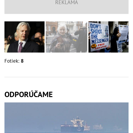
Fotiek:
8
ODPORÚČAME