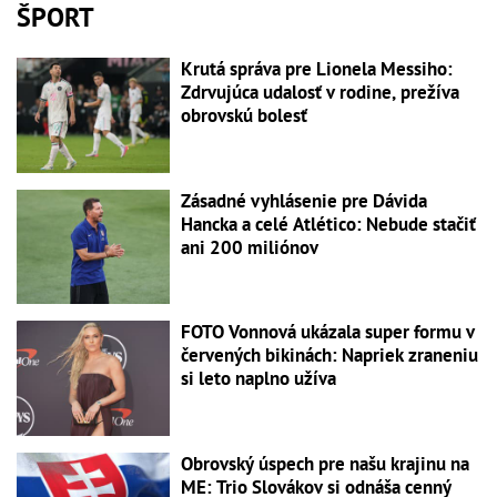
ŠPORT
Krutá správa pre Lionela Messiho:
Zdrvujúca udalosť v rodine, prežíva
obrovskú bolesť
Zásadné vyhlásenie pre Dávida
Hancka a celé Atlético: Nebude stačiť
ani 200 miliónov
FOTO Vonnová ukázala super formu v
červených bikinách: Napriek zraneniu
si leto naplno užíva
Obrovský úspech pre našu krajinu na
ME: Trio Slovákov si odnáša cenný