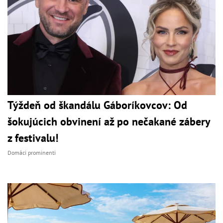
Týždeň od škandálu Gáboríkovcov: Od
šokujúcich obvinení až po nečakané zábery
z festivalu!
Domáci prominenti