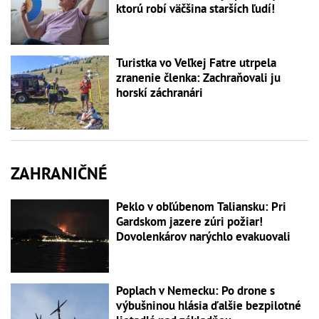
ktorú robí väčšina starších ľudí!
Turistka vo Veľkej Fatre utrpela
zranenie členka: Zachraňovali ju
horskí záchranári
ZAHRANIČNÉ
Peklo v obľúbenom Taliansku: Pri
Gardskom jazere zúri požiar!
Dovolenkárov narýchlo evakuovali
Poplach v Nemecku: Po drone s
výbušninou hlásia ďalšie bezpilotné