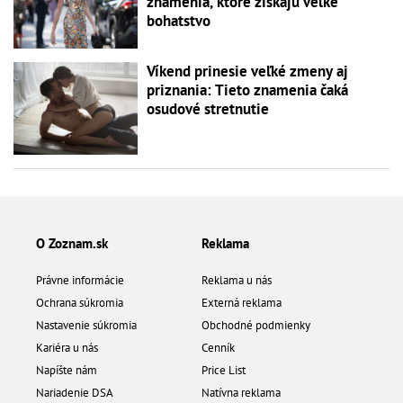
znamenia, ktoré získajú veľké
bohatstvo
Víkend prinesie veľké zmeny aj
priznania: Tieto znamenia čaká
osudové stretnutie
O Zoznam.sk
Reklama
Právne informácie
Reklama u nás
Ochrana súkromia
Externá reklama
Nastavenie súkromia
Obchodné podmienky
Kariéra u nás
Cenník
Napíšte nám
Price List
Nariadenie DSA
Natívna reklama