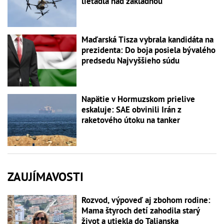
lietadlá nad základňou
Maďarská Tisza vybrala kandidáta na
prezidenta: Do boja posiela bývalého
predsedu Najvyššieho súdu
Napätie v Hormuzskom prielive
eskaluje: SAE obvinili Irán z
raketového útoku na tanker
ZAUJÍMAVOSTI
Rozvod, výpoveď aj zbohom rodine:
Mama štyroch detí zahodila starý
život a utiekla do Talianska