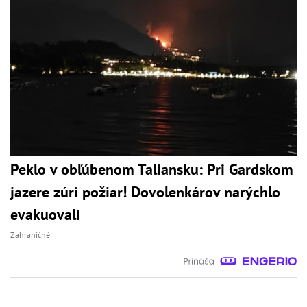
Peklo v obľúbenom Taliansku: Pri Gardskom
jazere zúri požiar! Dovolenkárov narýchlo
evakuovali
Zahraničné