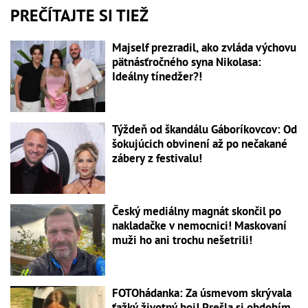
PREČÍTAJTE SI TIEŽ
Majself prezradil, ako zvláda výchovu
pätnásťročného syna Nikolasa:
Ideálny tínedžer?!
Týždeň od škandálu Gáboríkovcov: Od
šokujúcich obvinení až po nečakané
zábery z festivalu!
Český mediálny magnát skončil po
nakladačke v nemocnici! Maskovaní
muži ho ani trochu nešetrili!
FOTOhádanka: Za úsmevom skrývala
ťažký životný boj! Prešla si obdobím