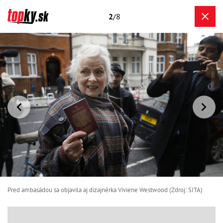
2
/8
Pred ambasádou sa objavila aj dizajnérka Viviene Westwood (Zdroj: SITA)