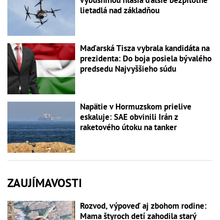
výbušninou hlásia ďalšie bezpilotné
lietadlá nad základňou
Maďarská Tisza vybrala kandidáta na
prezidenta: Do boja posiela bývalého
predsedu Najvyššieho súdu
Napätie v Hormuzskom prielive
eskaluje: SAE obvinili Irán z
raketového útoku na tanker
ZAUJÍMAVOSTI
Rozvod, výpoveď aj zbohom rodine:
Mama štyroch detí zahodila starý