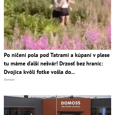
Po ničení pola pod Tatrami a kúpaní v plese
tu máme ďalší nešvár! Drzosť bez hraníc:
Dvojica kvôli fotke vošla do...
Domáce