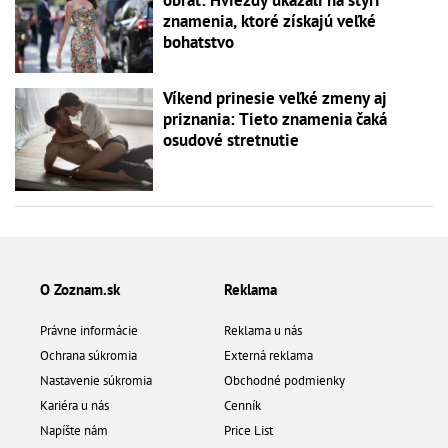
obrat: Hviezdy ukázali na štyri
znamenia, ktoré získajú veľké
bohatstvo
Víkend prinesie veľké zmeny aj
priznania: Tieto znamenia čaká
osudové stretnutie
O Zoznam.sk
Reklama
Právne informácie
Reklama u nás
Ochrana súkromia
Externá reklama
Nastavenie súkromia
Obchodné podmienky
Kariéra u nás
Cenník
Napíšte nám
Price List