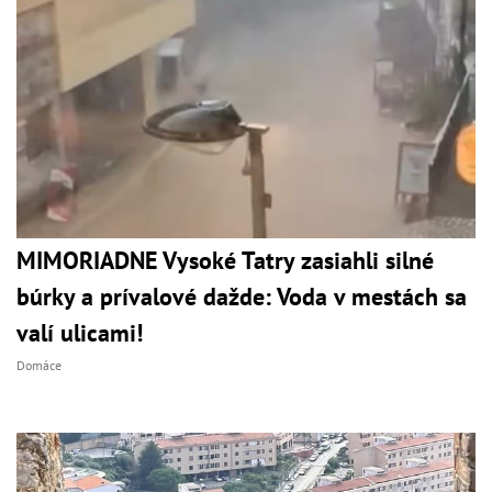
MIMORIADNE Vysoké Tatry zasiahli silné
búrky a prívalové dažde: Voda v mestách sa
valí ulicami!
Domáce