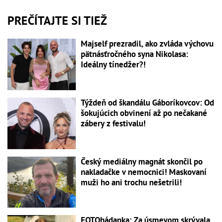
PREČÍTAJTE SI TIEŽ
Majself prezradil, ako zvláda výchovu
pätnásťročného syna Nikolasa:
Ideálny tínedžer?!
Týždeň od škandálu Gáboríkovcov: Od
šokujúcich obvinení až po nečakané
zábery z festivalu!
Český mediálny magnát skončil po
nakladačke v nemocnici! Maskovaní
muži ho ani trochu nešetrili!
FOTOhádanka: Za úsmevom skrývala