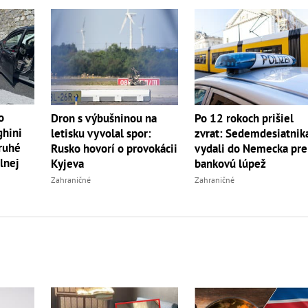
o
Dron s výbušninou na
Po 12 rokoch prišiel
ghini
letisku vyvolal spor:
zvrat: Sedemdesiatnik
druhé
Rusko hovorí o provokácii
vydali do Nemecka pre
lnej
Kyjeva
bankovú lúpež
Zahraničné
Zahraničné