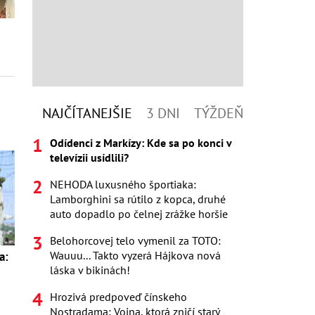
NAJČÍTANEJŠIE
3 DNI
TÝŽDEŇ
Odídenci z Markízy: Kde sa po konci v
televízii usídlili?
NEHODA luxusného športiaka:
Lamborghini sa rútilo z kopca, druhé
auto dopadlo po čelnej zrážke horšie
Belohorcovej telo vymenil za TOTO:
Wauuu... Takto vyzerá Hájkova nová
a:
láska v bikinách!
s
Hrozivá predpoveď čínskeho
Nostradama: Vojna, ktorá zničí starý