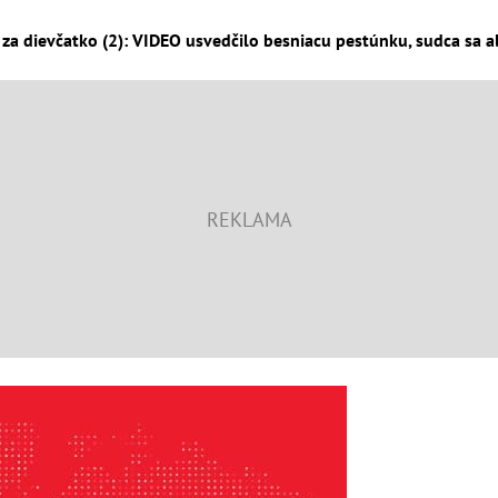
za dievčatko (2): VIDEO usvedčilo besniacu pestúnku, sudca sa ale