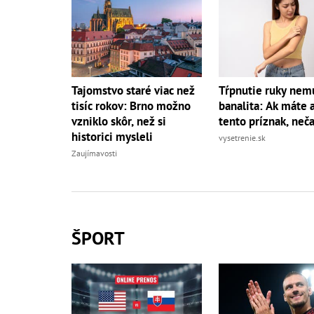
Tajomstvo staré viac než
Tŕpnutie ruky nemu
tisíc rokov: Brno možno
banalita: Ak máte a
vzniklo skôr, než si
tento príznak, neč
historici mysleli
vysetrenie.sk
Zaujímavosti
ŠPORT