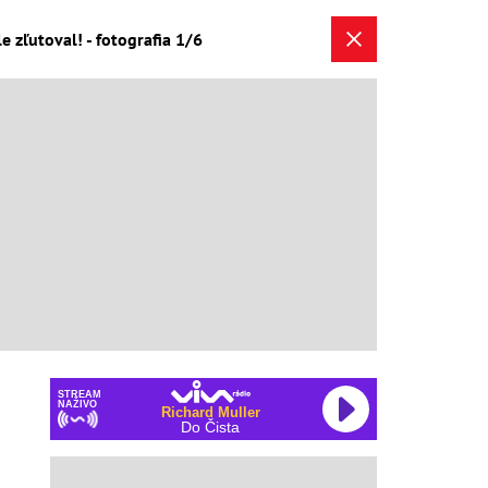
 zľutoval! - fotografia 1/6
STREAM
NAŽIVO
Richard Muller
Do Čista