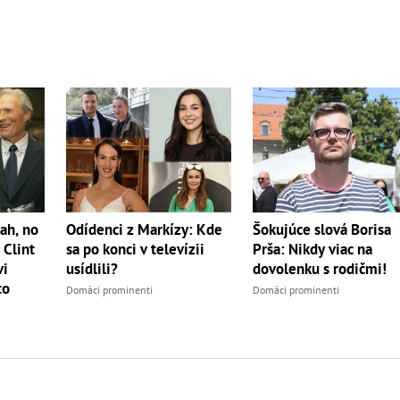
ah, no
Odídenci z Markízy: Kde
Šokujúce slová Borisa
 Clint
sa po konci v televízii
Prša: Nikdy viac na
vi
usídlili?
dovolenku s rodičmi!
to
Domáci prominenti
Domáci prominenti