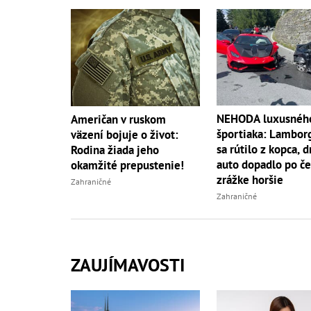
NEHODA luxusnéh
Američan v ruskom
športiaka: Lambor
väzení bojuje o život:
sa rútilo z kopca, 
Rodina žiada jeho
auto dopadlo po če
okamžité prepustenie!
zrážke horšie
Zahraničné
Zahraničné
ZAUJÍMAVOSTI