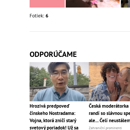
Fotiek:
6
ODPORÚČAME
Hrozivá predpoveď
Česká moderátorka 
čínskeho Nostradama:
randí so slávnou sp
Vojna, ktorá zničí starý
ale... Čelí neustále
svetový poriadok! Už sa
Zahraniční prominenti