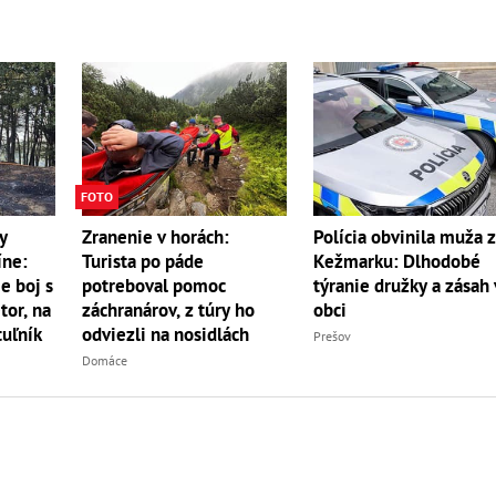
FOTO
y
Zranenie v horách:
Polícia obvinila muža 
íne:
Turista po páde
Kežmarku: Dlhodobé
e boj s
potreboval pomoc
týranie družky a zásah 
r, na
záchranárov, z túry ho
obci
uľník
odviezli na nosidlách
Prešov
Domáce