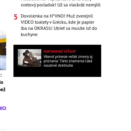
svetový poriadok! Už sa viackrát nemýlil
Dovolenka na H*VNO! Muž zverejnil
VIDEO toalety v Grécku, kde je papier
iba na OKRASU: Utrieť sa musíte ísť do
kuchyne
PARTNERSKÉ VZŤAHY
Víkend prinesie veľké zmeny aj
priznania: Tieto znamenia čaká
osudové stretnutie
:
do
pež