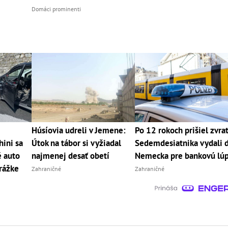
Domáci prominenti
Húsíovia udreli v Jemene:
Po 12 rokoch prišiel zvrat
ini sa
Útok na tábor si vyžiadal
Sedemdesiatnika vydali 
é auto
najmenej desať obetí
Nemecka pre bankovú lú
rážke
Zahraničné
Zahraničné