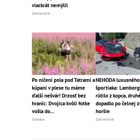
viackrát nemýlil
Zahraničné
Po ničení pola pod Tatrami a
NEHODA luxusného
kúpaní v plese tu máme
športiaka: Lamborgh
ďalší nešvár! Drzosť bez
rútilo z kopca, druh
hraníc: Dvojica kvôli fotke
dopadlo po čelnej z
vošla do...
horšie
Domáce
Zahraničné