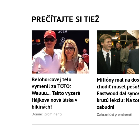
PREČÍTAJTE SI TIEŽ
Belohorcovej telo
Milióny mal na dos
vymenil za TOTO:
chodiť musel pešo!
Wauuu... Takto vyzerá
Eastwood dal syno
Hájkova nová láska v
krutú lekciu: Na to
bikinách!
zabudni
Domáci prominenti
Zahraniční prominenti