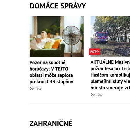
DOMÁCE SPRÁVY
FOTO
AKTUÁLNE Masívn
Pozor na sobotné
požiar lesa pri Trst
horúčavy: V TEJTO
Hasičom komplikuj
oblasti môže teplota
plameňmi silný vieto
prekročiť 33 stupňov
miesto smeruje vrt
Domáce
Domáce
ZAHRANIČNÉ