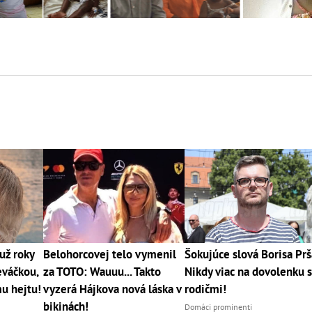
už roky
Belohorcovej telo vymenil
Šokujúce slová Borisa Prš
eváčkou,
za TOTO: Wauuu... Takto
Nikdy viac na dovolenku 
mu hejtu!
vyzerá Hájkova nová láska v
rodičmi!
bikinách!
Domáci prominenti