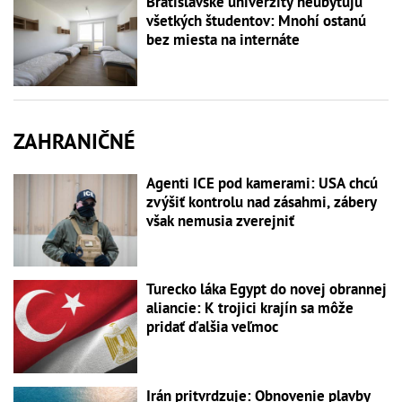
Bratislavské univerzity neubytujú
všetkých študentov: Mnohí ostanú
bez miesta na internáte
ZAHRANIČNÉ
Agenti ICE pod kamerami: USA chcú
zvýšiť kontrolu nad zásahmi, zábery
však nemusia zverejniť
Turecko láka Egypt do novej obrannej
aliancie: K trojici krajín sa môže
pridať ďalšia veľmoc
Irán pritvrdzuje: Obnovenie plavby