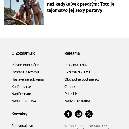
než kedykoľvek predtým: Toto je
tajomstvo jej sexy postavy!
O Zoznam.sk
Reklama
Právne informácie
Reklama u nás
Ochrana súkromia
Externá reklama
Nastavenie súkromia
Obchodné podmienky
Kariéra u nás
Cenník
Napíšte nám
Price List
Nariadenie DSA
Natívna reklama
Kontakty
Spravodajstvo
© 1997 – 2026 Zoznam, s.r.o.