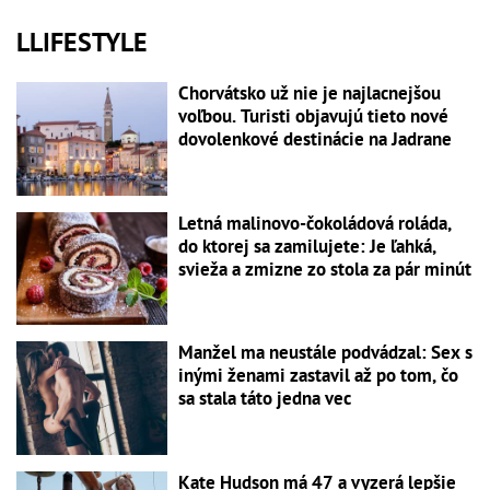
LLIFESTYLE
Chorvátsko už nie je najlacnejšou
voľbou. Turisti objavujú tieto nové
dovolenkové destinácie na Jadrane
Letná malinovo-čokoládová roláda,
do ktorej sa zamilujete: Je ľahká,
svieža a zmizne zo stola za pár minút
Manžel ma neustále podvádzal: Sex s
inými ženami zastavil až po tom, čo
sa stala táto jedna vec
Kate Hudson má 47 a vyzerá lepšie