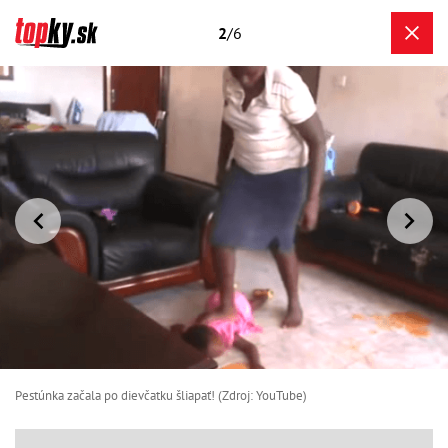
2
/6
Pestúnka začala po dievčatku šliapať! (Zdroj: YouTube)