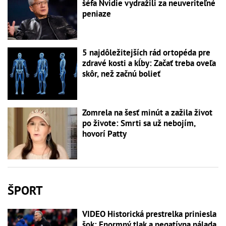
šéfa Nvidie vydražili za neuveriteľné
peniaze
5 najdôležitejších rád ortopéda pre
zdravé kosti a kĺby: Začať treba oveľa
skôr, než začnú bolieť
Zomrela na šesť minút a zažila život
po živote: Smrti sa už nebojím,
hovorí Patty
ŠPORT
VIDEO Historická prestrelka priniesla
šok: Enormný tlak a negatívna nálada