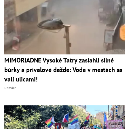
MIMORIADNE Vysoké Tatry zasiahli silné
búrky a prívalové dažde: Voda v mestách sa
valí ulicami!
Domáce