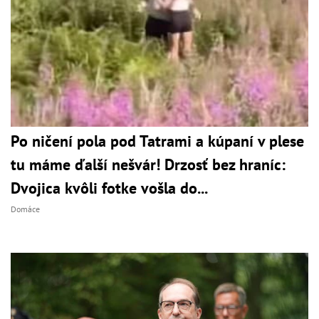
Po ničení pola pod Tatrami a kúpaní v plese
tu máme ďalší nešvár! Drzosť bez hraníc:
Dvojica kvôli fotke vošla do...
Domáce