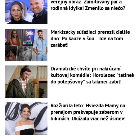
verejný obraz: Zamilovaný pár a
rodinná idylka! Zmenilo sa niečo?
Markizácky súťažiaci prerazil ďalšie
dno: Po kauze v šou... Ide na tom
zarábať!
Dramatické chvíle pri nakrúcaní
kultovej komédie: Horolezec "tatínek
do polepšovny" sa takmer zabil!
Rozžiarila leto: Hviezda Mamy na
prenájom prekvapuje záberom v
bikinách. Ukázala viac než úsmev!