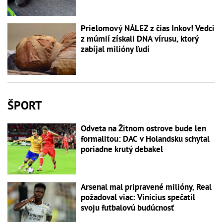
Prielomový NÁLEZ z čias Inkov! Vedci
z múmií získali DNA vírusu, ktorý
zabíjal milióny ľudí
ŠPORT
Odveta na Žitnom ostrove bude len
formalitou: DAC v Holandsku schytal
poriadne krutý debakel
Arsenal mal pripravené milióny, Real
požadoval viac: Vinícius spečatil
svoju futbalovú budúcnosť