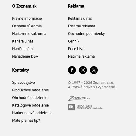
O Zoznam.sk
Reklama
Právne informácie
Reklama u nás
Ochrana súkromia
Externá reklama
Nastavenie súkromia
Obchodné podmienky
Kariéra u nás
Cenník
Napíšte nám
Price List
Nariadenie DSA
Natívna reklama
Kontakty
Spravodajstvo
© 1997 – 2026 Zoznam, s.r.o.
Autorské práva sú vyhradené.
Produktové oddelenie
Obchodné oddelenie
Katalógové oddelenie
Marketingové oddelenie
Máte pre nás tip?