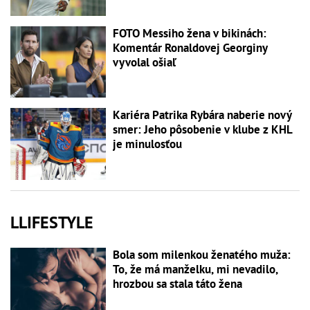
FOTO Messiho žena v bikinách:
Komentár Ronaldovej Georginy
vyvolal ošiaľ
Kariéra Patrika Rybára naberie nový
smer: Jeho pôsobenie v klube z KHL
je minulosťou
LLIFESTYLE
Bola som milenkou ženatého muža:
To, že má manželku, mi nevadilo,
hrozbou sa stala táto žena