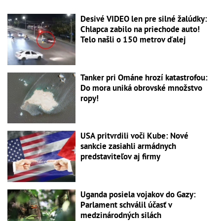
Desivé VIDEO len pre silné žalúdky:
Chlapca zabilo na priechode auto!
Telo našli o 150 metrov ďalej
Tanker pri Ománe hrozí katastrofou:
Do mora uniká obrovské množstvo
ropy!
USA pritvrdili voči Kube: Nové
sankcie zasiahli armádnych
predstaviteľov aj firmy
Uganda posiela vojakov do Gazy:
Parlament schválil účasť v
medzinárodných silách