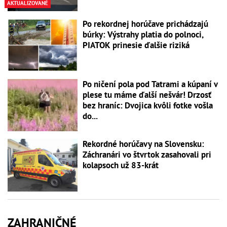
AKTUALIZOVANÉ
Po rekordnej horúčave prichádzajú
búrky: Výstrahy platia do polnoci,
PIATOK prinesie ďalšie riziká
Po ničení pola pod Tatrami a kúpaní v
plese tu máme ďalší nešvár! Drzosť
bez hraníc: Dvojica kvôli fotke vošla
do...
Rekordné horúčavy na Slovensku:
Záchranári vo štvrtok zasahovali pri
kolapsoch už 83-krát
ZAHRANIČNÉ