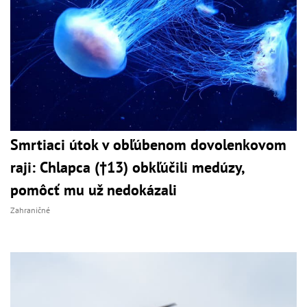
Smrtiaci útok v obľúbenom dovolenkovom
raji: Chlapca (†13) obkľúčili medúzy,
pomôcť mu už nedokázali
Zahraničné