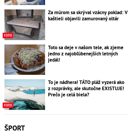
Za múrom sa skrýval vzácny poklad: V
kaštieli objavili zamurovaný oltár
FOTO
Toto sa deje v našom tele, ak zjeme
jedno z najobľúbenejších letných
jedál!
To je nádhera! TÁTO pláž vyzerá ako
z rozprávky, ale skutočne EXISTUJE!
Prečo je celá biela?
FOTO
ŠPORT