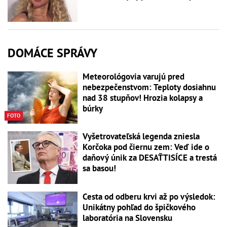
DOMÁCE SPRÁVY
Meteorológovia varujú pred
nebezpečenstvom: Teploty dosiahnu
nad 38 stupňov! Hrozia kolapsy a
búrky
FOTO
Vyšetrovateľská legenda zniesla
Korčoka pod čiernu zem: Veď ide o
daňový únik za DESAŤTISÍCE a trestá
sa basou!
Cesta od odberu krvi až po výsledok:
Unikátny pohľad do špičkového
laboratória na Slovensku