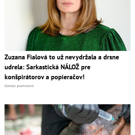
Zuzana Fialová to už nevydržala a drsne
udrela: Sarkastická NÁLOŽ pre
konšpirátorov a popieračov!
Domáci prominenti