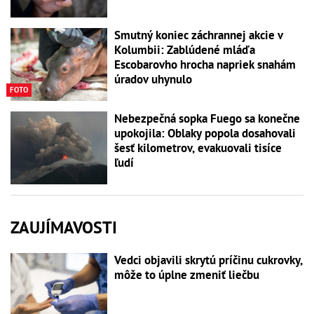
Smutný koniec záchrannej akcie v
Kolumbii: Zablúdené mláďa
Escobarovho hrocha napriek snahám
úradov uhynulo
FOTO
Nebezpečná sopka Fuego sa konečne
upokojila: Oblaky popola dosahovali
šesť kilometrov, evakuovali tisíce
ľudí
ZAUJÍMAVOSTI
Vedci objavili skrytú príčinu cukrovky,
môže to úplne zmeniť liečbu