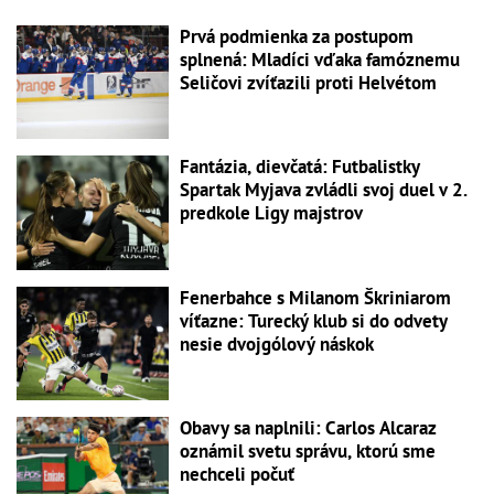
Prvá podmienka za postupom
splnená: Mladíci vďaka famóznemu
Seličovi zvíťazili proti Helvétom
Fantázia, dievčatá: Futbalistky
Spartak Myjava zvládli svoj duel v 2.
predkole Ligy majstrov
Fenerbahce s Milanom Škriniarom
víťazne: Turecký klub si do odvety
nesie dvojgólový náskok
Obavy sa naplnili: Carlos Alcaraz
oznámil svetu správu, ktorú sme
nechceli počuť