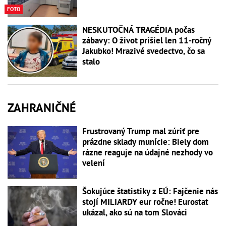
FOTO
NESKUTOČNÁ TRAGÉDIA počas
zábavy: O život prišiel len 11-ročný
Jakubko! Mrazivé svedectvo, čo sa
stalo
ZAHRANIČNÉ
Frustrovaný Trump mal zúriť pre
prázdne sklady munície: Biely dom
rázne reaguje na údajné nezhody vo
velení
Šokujúce štatistiky z EÚ: Fajčenie nás
stojí MILIARDY eur ročne! Eurostat
ukázal, ako sú na tom Slováci