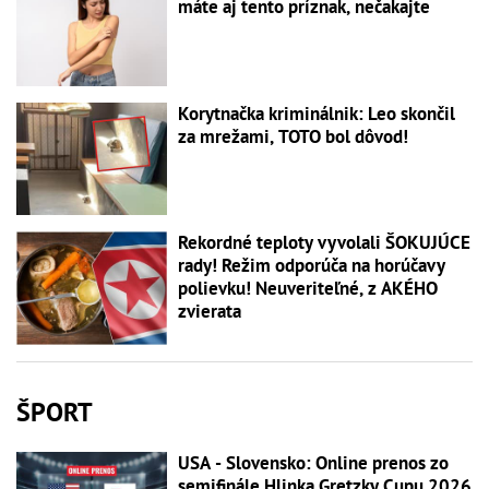
máte aj tento príznak, nečakajte
Korytnačka kriminálnik: Leo skončil
za mrežami, TOTO bol dôvod!
Rekordné teploty vyvolali ŠOKUJÚCE
rady! Režim odporúča na horúčavy
polievku! Neuveriteľné, z AKÉHO
zvierata
ŠPORT
USA - Slovensko: Online prenos zo
semifinále Hlinka Gretzky Cupu 2026