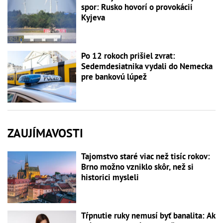
spor: Rusko hovorí o provokácii
Kyjeva
Po 12 rokoch prišiel zvrat:
Sedemdesiatnika vydali do Nemecka
pre bankovú lúpež
ZAUJÍMAVOSTI
Tajomstvo staré viac než tisíc rokov:
Brno možno vzniklo skôr, než si
historici mysleli
Tŕpnutie ruky nemusí byť banalita: Ak