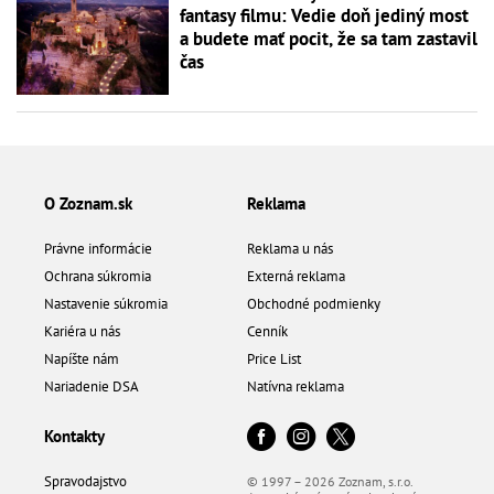
fantasy filmu: Vedie doň jediný most
a budete mať pocit, že sa tam zastavil
čas
O Zoznam.sk
Reklama
Právne informácie
Reklama u nás
Ochrana súkromia
Externá reklama
Nastavenie súkromia
Obchodné podmienky
Kariéra u nás
Cenník
Napíšte nám
Price List
Nariadenie DSA
Natívna reklama
Kontakty
Spravodajstvo
© 1997 – 2026 Zoznam, s.r.o.