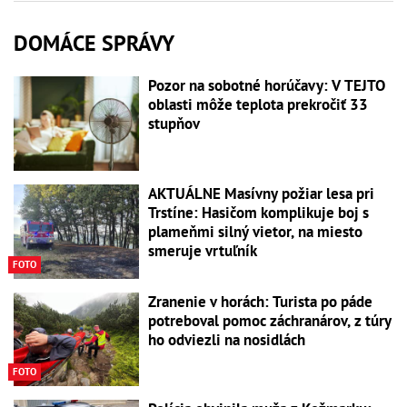
DOMÁCE SPRÁVY
Pozor na sobotné horúčavy: V TEJTO
oblasti môže teplota prekročiť 33
stupňov
AKTUÁLNE Masívny požiar lesa pri
Trstíne: Hasičom komplikuje boj s
plameňmi silný vietor, na miesto
smeruje vrtuľník
FOTO
Zranenie v horách: Turista po páde
potreboval pomoc záchranárov, z túry
ho odviezli na nosidlách
FOTO