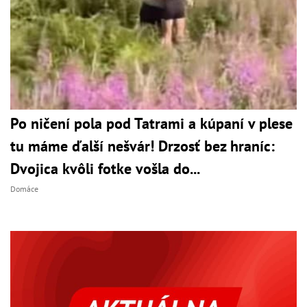
Po ničení pola pod Tatrami a kúpaní v plese
tu máme ďalší nešvár! Drzosť bez hraníc:
Dvojica kvôli fotke vošla do...
Domáce