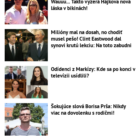
Wauuu... Takto vyzerá Hájkova nová
láska v bikinách!
Milióny mal na dosah, no chodiť
musel pešo! Clint Eastwood dal
synovi krutú lekciu: Na toto zabudni
Odídenci z Markízy: Kde sa po konci v
televízii usídlili?
Šokujúce slová Borisa Prša: Nikdy
viac na dovolenku s rodičmi!