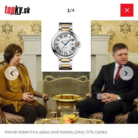
1
/4
Premiér Robert Fico ukázal nové hodinky. (Zdroj: SITA, Cartier)