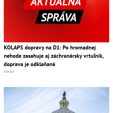
KOLAPS dopravy na D1: Po hromadnej
nehode zasahuje aj záchranársky vrtuľník,
doprava je odklaňaná
Domáce