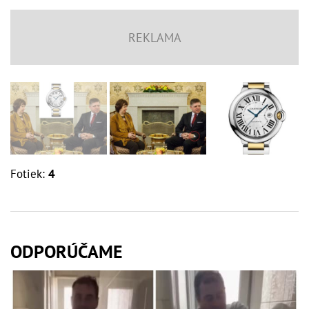
Fotiek:
4
ODPORÚČAME