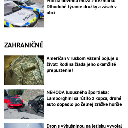
Polícia obvinila muža z Kežmarku:
Dlhodobé týranie družky a zásah v
obci
ZAHRANIČNÉ
Američan v ruskom väzení bojuje o
život: Rodina žiada jeho okamžité
prepustenie!
NEHODA luxusného športiaka:
Lamborghini sa rútilo z kopca, druhé
auto dopadlo po čelnej zrážke horšie
Dron s výbušninou na letisku vyvolal