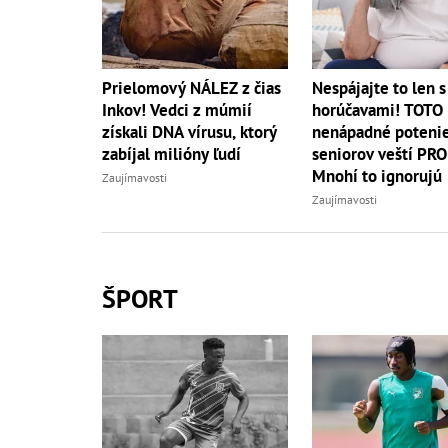
Prielomový NÁLEZ z čias
Nespájajte to len s
Inkov! Vedci z múmií
horúčavami! TOTO
získali DNA vírusu, ktorý
nenápadné potenie
zabíjal milióny ľudí
seniorov veští PR
Mnohí to ignorujú
Zaujímavosti
Zaujímavosti
ŠPORT