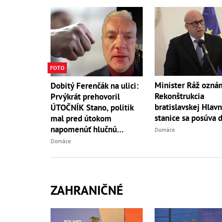
FOTO
Minister Ráž oznám
Dobitý Ferenčák na ulici:
Rekonštrukcia
Prvýkrát prehovoril
bratislavskej Hlavn
ÚTOČNÍK Stano, politik
stanice sa posúva 
mal pred útokom
napomenúť hlučnú
Domáce
partiu!
Domáce
ZAHRANIČNÉ