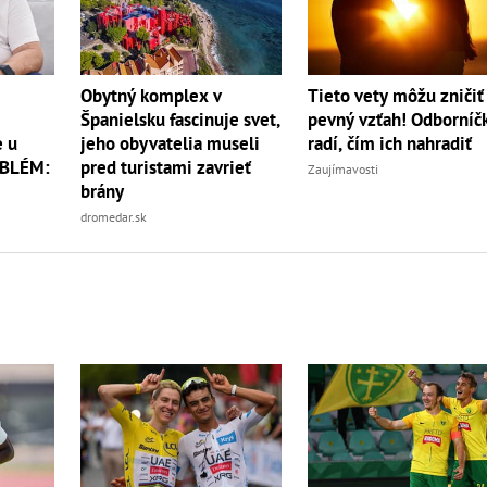
Tieto vety môžu zničiť 
Obytný komplex v
pevný vzťah! Odborníč
Španielsku fascinuje svet,
radí, čím ich nahradiť
 u
jeho obyvatelia museli
OBLÉM:
pred turistami zavrieť
Zaujímavosti
brány
dromedar.sk