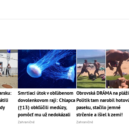
arsku:
Smrtiaci útok v obľúbenom
Obrovská DRÁMA na pláži
átili
dovolenkovom raji: Chlapca
Politik tam narobil hotov
ady
(†13) obkľúčili medúzy,
paseku, stačilo jemné
pomôcť mu už nedokázali
strčenie a išiel k zemi!
Zahraničné
Zahraničné