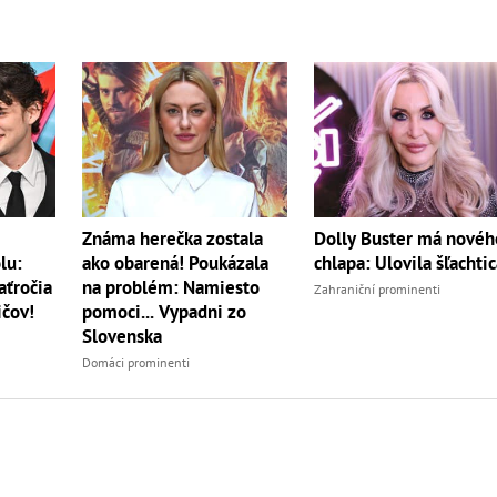
Známa herečka zostala
Dolly Buster má novéh
lu:
ako obarená! Poukázala
chlapa: Ulovila šľachtic
aťročia
na problém: Namiesto
Zahraniční prominenti
ičov!
pomoci... Vypadni zo
Slovenska
Domáci prominenti