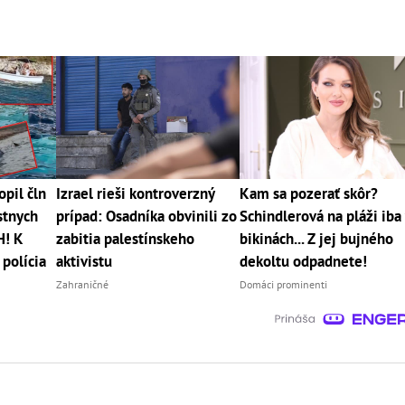
opil čln
Izrael rieši kontroverzný
Kam sa pozerať skôr?
stnych
prípad: Osadníka obvinili zo
Schindlerová na pláži iba
H! K
zabitia palestínskeho
bikinách... Z jej bujného
 polícia
aktivistu
dekoltu odpadnete!
Zahraničné
Domáci prominenti