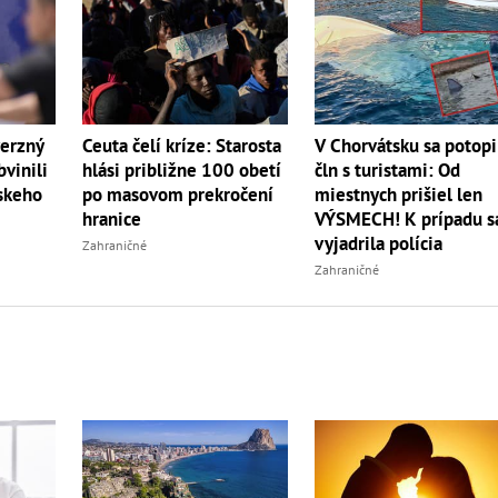
verzný
Ceuta čelí kríze: Starosta
V Chorvátsku sa potopi
vinili
hlási približne 100 obetí
čln s turistami: Od
nskeho
po masovom prekročení
miestnych prišiel len
hranice
VÝSMECH! K prípadu s
vyjadrila polícia
Zahraničné
Zahraničné