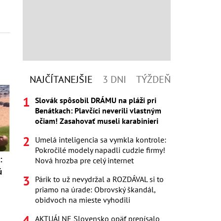
NAJČÍTANEJŠIE
3 DNI
TÝŽDEŇ
Slovák spôsobil DRÁMU na pláži pri
Benátkach: Plavčíci neverili vlastným
očiam! Zasahovať museli karabinieri
Umelá inteligencia sa vymkla kontrole:
Pokročilé modely napadli cudzie firmy!
:
Nová hrozba pre celý internet
ú
Párik to už nevydržal a ROZDÁVAL si to
priamo na úrade: Obrovský škandál,
obidvoch na mieste vyhodili
AKTUÁLNE Slovensko opäť prepísalo