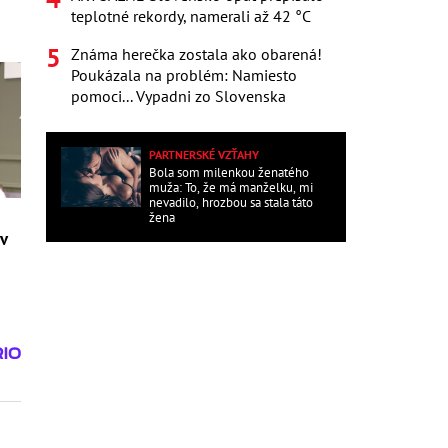
teplotné rekordy, namerali až 42 °C
Známa herečka zostala ako obarená!
Poukázala na problém: Namiesto
pomoci... Vypadni zo Slovenska
PARTNERSKÉ VZŤAHY
Bola som milenkou ženatého
muža: To, že má manželku, mi
nevadilo, hrozbou sa stala táto
žena
 v