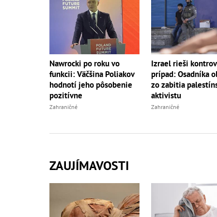
Nawrocki po roku vo
Izrael rieši kontro
funkcii: Väčšina Poliakov
prípad: Osadníka ob
hodnotí jeho pôsobenie
zo zabitia palestí
pozitívne
aktivistu
Zahraničné
Zahraničné
ZAUJÍMAVOSTI