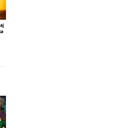
aj
ka