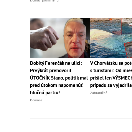
Domáci prominenti
Dobitý Ferenčák na ulici:
V Chorvátsku sa pot
Prvýkrát prehovoril
s turistami: Od mie
ÚTOČNÍK Stano, politik mal
prišiel len VÝSMEC
pred útokom napomenúť
prípadu sa vyjadrila
hlučnú partiu!
Zahraničné
Domáce