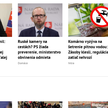
il:
Ruské kamery na
Komárno vyzýva na
cestách? PS žiada
šetrenie pitnou vodou:
ej
preverenie, ministerstvo
Zásoby klesli, reguláci
ďalej
obvinenia odmieta
zatiaľ nehrozí
Domáce
Nitra