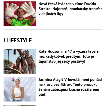
Nová česká hviezda v tíme Davida
Strelca: Najdrahší brankársky transfer
v dejinách ligy
LLIFESTYLE
Kate Hudson má 47 a vyzerá lepšie
než kedykoľvek predtým: Toto je
tajomstvo jej sexy postavy!
Jasmina Alagič Vrbovská mení pohľad
na krásu bez filtrov: Tento produkt
ženám zabezpečí krásnu rozžiarenú
pleť