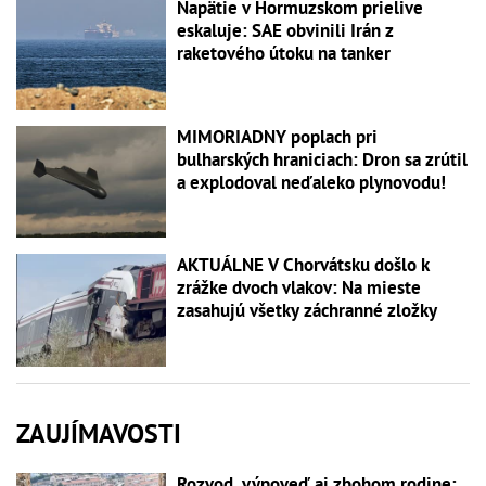
Napätie v Hormuzskom prielive
eskaluje: SAE obvinili Irán z
raketového útoku na tanker
MIMORIADNY poplach pri
bulharských hraniciach: Dron sa zrútil
a explodoval neďaleko plynovodu!
AKTUÁLNE V Chorvátsku došlo k
zrážke dvoch vlakov: Na mieste
zasahujú všetky záchranné zložky
ZAUJÍMAVOSTI
Rozvod, výpoveď aj zbohom rodine: