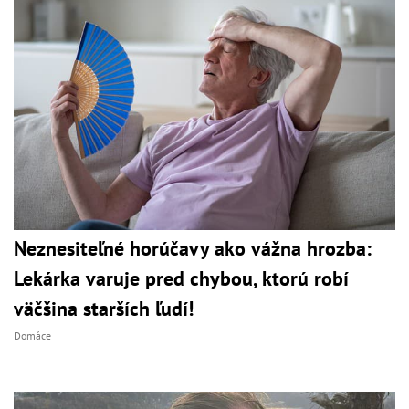
Neznesiteľné horúčavy ako vážna hrozba:
Lekárka varuje pred chybou, ktorú robí
väčšina starších ľudí!
Domáce