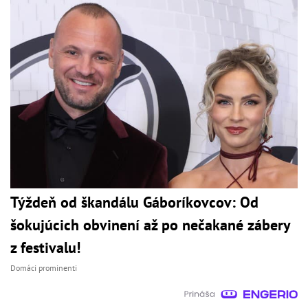
Týždeň od škandálu Gáboríkovcov: Od
šokujúcich obvinení až po nečakané zábery
z festivalu!
Domáci prominenti