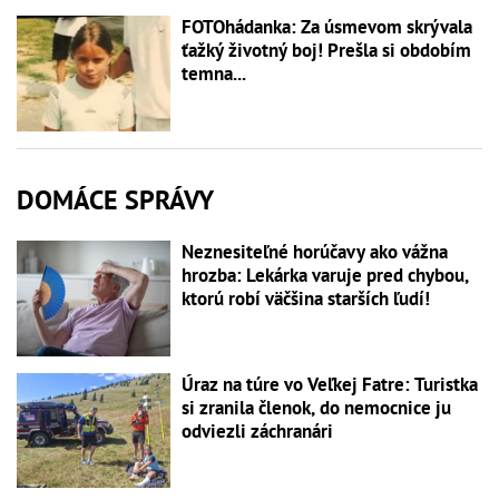
FOTOhádanka: Za úsmevom skrývala
ťažký životný boj! Prešla si obdobím
temna...
DOMÁCE SPRÁVY
Neznesiteľné horúčavy ako vážna
hrozba: Lekárka varuje pred chybou,
ktorú robí väčšina starších ľudí!
Úraz na túre vo Veľkej Fatre: Turistka
si zranila členok, do nemocnice ju
odviezli záchranári