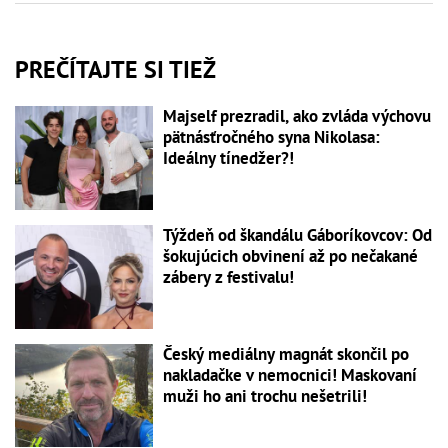
PREČÍTAJTE SI TIEŽ
Majself prezradil, ako zvláda výchovu
pätnásťročného syna Nikolasa:
Ideálny tínedžer?!
Týždeň od škandálu Gáboríkovcov: Od
šokujúcich obvinení až po nečakané
zábery z festivalu!
Český mediálny magnát skončil po
nakladačke v nemocnici! Maskovaní
muži ho ani trochu nešetrili!