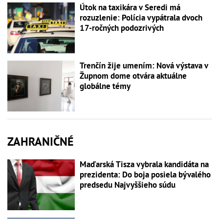
Útok na taxikára v Seredi má
rozuzlenie: Polícia vypátrala dvoch
17-ročných podozrivých
Trenčín žije umením: Nová výstava v
Župnom dome otvára aktuálne
globálne témy
ZAHRANIČNÉ
Maďarská Tisza vybrala kandidáta na
prezidenta: Do boja posiela bývalého
predsedu Najvyššieho súdu