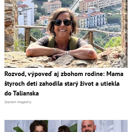
Rozvod, výpoveď aj zbohom rodine: Mama
štyroch detí zahodila starý život a utiekla
do Talianska
Zoznam magazíny