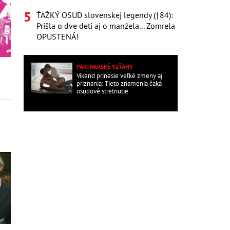
ŤAŽKÝ OSUD slovenskej legendy (†84):
Prišla o dve deti aj o manžela... Zomrela
OPUSTENÁ!
PARTNERSKÉ VZŤAHY
Víkend prinesie veľké zmeny aj
priznania: Tieto znamenia čaká
osudové stretnutie