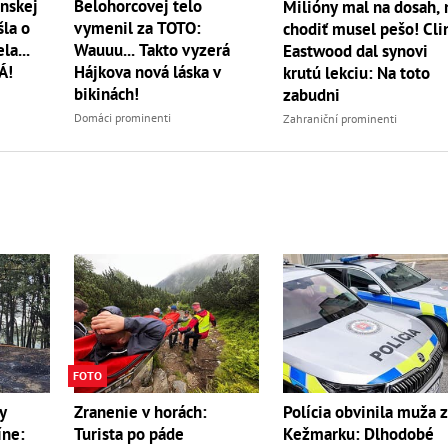
nskej
Belohorcovej telo
Milióny mal na dosah, 
šla o
vymenil za TOTO:
chodiť musel pešo! Cli
la...
Wauuu... Takto vyzerá
Eastwood dal synovi
Á!
Hájkova nová láska v
krutú lekciu: Na toto
bikinách!
zabudni
Domáci prominenti
Zahraniční prominenti
FOTO
y
Zranenie v horách:
Polícia obvinila muža 
íne:
Turista po páde
Kežmarku: Dlhodobé