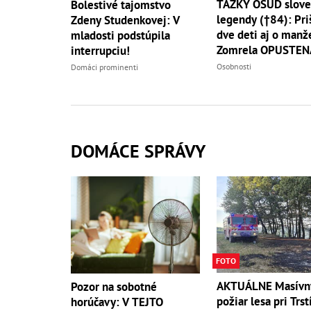
ŤAŽKÝ OSUD slove
Bolestivé tajomstvo
legendy (†84): Pri
Zdeny Studenkovej: V
dve deti aj o manže
mladosti podstúpila
Zomrela OPUSTEN
interrupciu!
Osobnosti
Domáci prominenti
DOMÁCE SPRÁVY
FOTO
AKTUÁLNE Masívn
Pozor na sobotné
požiar lesa pri Trst
horúčavy: V TEJTO