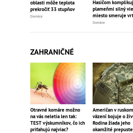
Hasičom komplikuj
oblasti môže teplota
plameňmi silný vieto
prekročiť 33 stupňov
miesto smeruje vrt
Domáce
Domáce
ZAHRANIČNÉ
Otravné komáre možno
Američan v rusko
na vás neletia len tak:
väzení bojuje o živ
TEST výskumníkov, čo ich
Rodina žiada jeho
priťahujú najviac?
okamžité prepuste