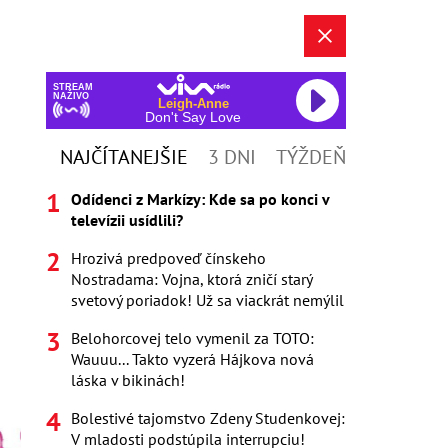
STREAM
NAŽIVO
Leigh-Anne
Don't Say Love
NAJČÍTANEJŠIE
3 DNI
TÝŽDEŇ
Odídenci z Markízy: Kde sa po konci v
televízii usídlili?
Hrozivá predpoveď čínskeho
Nostradama: Vojna, ktorá zničí starý
svetový poriadok! Už sa viackrát nemýlil
Belohorcovej telo vymenil za TOTO:
Wauuu... Takto vyzerá Hájkova nová
láska v bikinách!
Bolestivé tajomstvo Zdeny Studenkovej:
V mladosti podstúpila interrupciu!