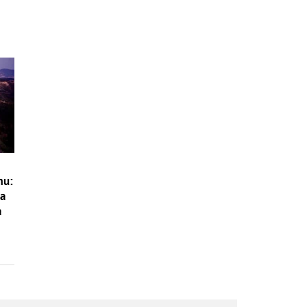
mu:
 a
a