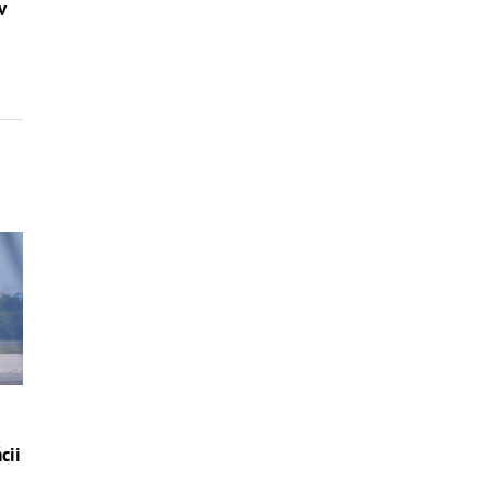
v
cii