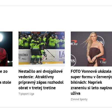
e zo
Nestačilo ani dvojgólové
FOTO Vonnová ukázala
vedenie: Atraktívny
super formu v červený
 stole
prípravný zápas rozhodol
bikinách: Napriek
obrat v tretej tretine
zraneniu si leto napln
užíva
Tipsport liga
Zimné športy