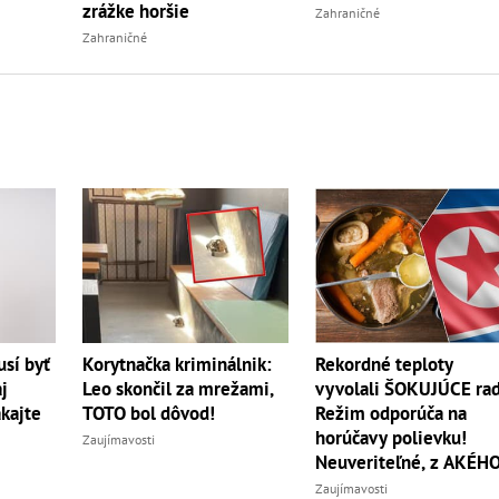
zrážke horšie
Zahraničné
Zahraničné
Korytnačka kriminálnik:
sí byť
Rekordné teploty
Leo skončil za mrežami,
j
vyvolali ŠOKUJÚCE rad
TOTO bol dôvod!
akajte
Režim odporúča na
horúčavy polievku!
Zaujímavosti
Neuveriteľné, z AKÉH
zvierata
Zaujímavosti