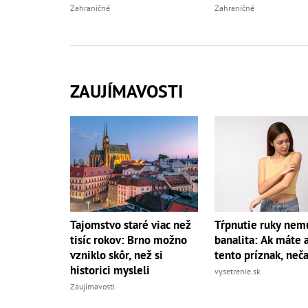
Zahraničné
Zahraničné
ZAUJÍMAVOSTI
Tajomstvo staré viac než
Tŕpnutie ruky nemu
tisíc rokov: Brno možno
banalita: Ak máte a
vzniklo skôr, než si
tento príznak, neč
historici mysleli
vysetrenie.sk
Zaujímavosti