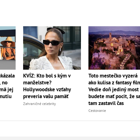
ukázala
KVÍZ: Kto bol s kým v
Toto mestečko vyzerá
, no
manželstve?
ako kulisa z fantasy fil
mä jej
Hollywoodske vzťahy
Vedie doň jediný most
rnutiu
preveria vašu pamäť
budete mať pocit, že s
tam zastavil čas
Zahraničné celebrity
Cestovanie