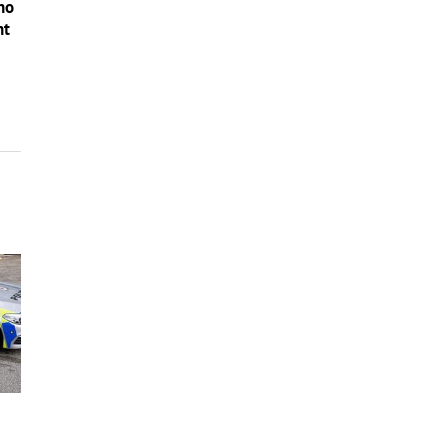
no
nt
z