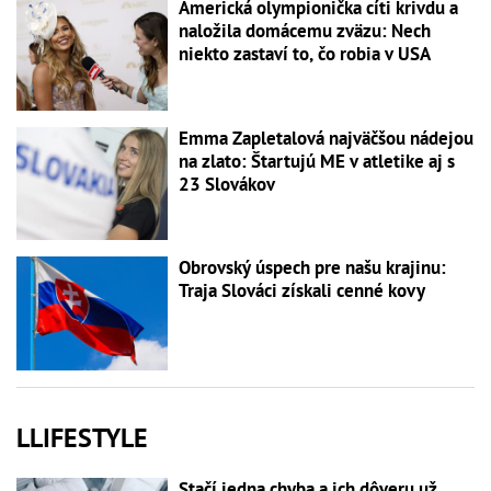
Americká olympionička cíti krivdu a
naložila domácemu zväzu: Nech
niekto zastaví to, čo robia v USA
Emma Zapletalová najväčšou nádejou
na zlato: Štartujú ME v atletike aj s
23 Slovákov
Obrovský úspech pre našu krajinu:
Traja Slováci získali cenné kovy
LLIFESTYLE
Stačí jedna chyba a ich dôveru už