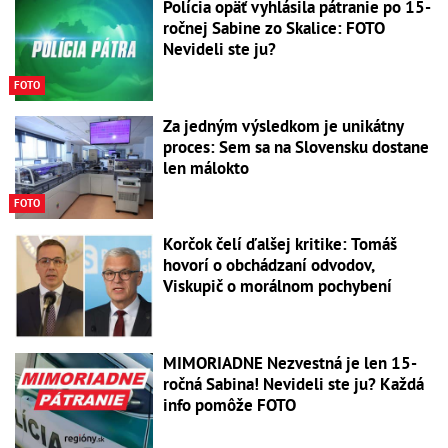
Polícia opäť vyhlásila pátranie po 15-
ročnej Sabine zo Skalice: FOTO
Nevideli ste ju?
FOTO
Za jedným výsledkom je unikátny
proces: Sem sa na Slovensku dostane
len málokto
FOTO
Korčok čelí ďalšej kritike: Tomáš
hovorí o obchádzaní odvodov,
Viskupič o morálnom pochybení
MIMORIADNE Nezvestná je len 15-
ročná Sabina! Nevideli ste ju? Každá
info pomôže FOTO