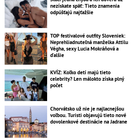
nezískate späť: Tieto znamenia
odpúšťajú najťažšie
TOP festivalové outfity Sloveniek:
Neprehliadnuteľná manželka Attilu
Végha, sexy Lucia Mokráňová a
ďalšie
KVÍZ: Koľko detí majú tieto
celebrity? Len málokto získa plný
počet
Chorvátsko už nie je najlacnejšou
voľbou. Turisti objavujú tieto nové
dovolenkové destinácie na Jadrane