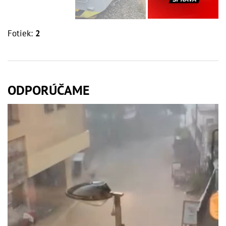
Fotiek:
2
ODPORÚČAME