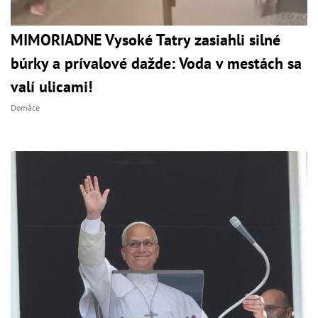
MIMORIADNE Vysoké Tatry zasiahli silné
búrky a prívalové dažde: Voda v mestách sa
valí ulicami!
Domáce