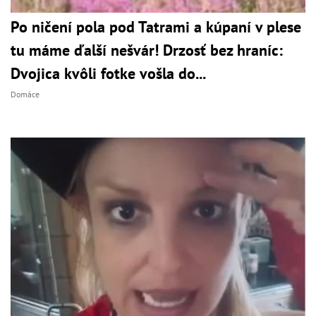
Po ničení pola pod Tatrami a kúpaní v plese
tu máme ďalší nešvár! Drzosť bez hraníc:
Dvojica kvôli fotke vošla do...
Domáce