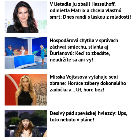
V lietadle ju zbalil Hasselhoff,
odmietla Matrix a chcela vlastnú
smrť: Dnes randí s láskou z mladosti!
Hospodárová chytila v správach
záchvat smiechu, stiahla aj
Ďurianovú: Keď to zbadáte,
neudržíte sa ani vy!
Misska Vojtasová vyťahuje sexi
zbrane: Horúce zábery dokonalého
zadočku a... Uf, hore bez!
Desivý pád speváckej hviezdy: Ups,
toto nebolo v pláne!