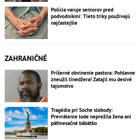
Polícia varuje seniorov pred
podvodníkmi: Tieto triky používajú
najčastejšie
ZAHRANIČNÉ
Príšerné obvinenie pastora: Pohlavne
zneužil tínedžera! Zatajil mu desivé
tajomstvo
Tragédia pri Soche slobody:
Prevrátenie lode neprežila žena ani
päťmesačné bábätko