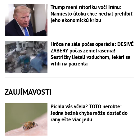
Trump mení rétoriku voči Iránu:
Namiesto útoku chce nechať prehĺbiť
jeho ekonomickú krízu
Hrôza na sále počas operácie: DESIVÉ
ZÁBERY počas zemetrasenia!
Sestričky lietali vzduchom, lekári sa
vrhli na pacienta
ZAUJÍMAVOSTI
Pichla vás včela? TOTO nerobte:
Jedna bežná chyba môže dostať do
rany ešte viac jedu