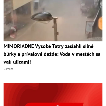
MIMORIADNE Vysoké Tatry zasiahli silné
búrky a prívalové dažde: Voda v mestách sa
valí ulicami!
Domáce