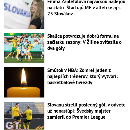
Emma Zapletalová najväčšou nádejou
na zlato: Štartujú ME v atletike aj s
23 Slovákov
Skalica potvrdzuje dobrú formu na
začiatku sezóny: V Žiline zvíťazila o
dva góly
Smútok v NBA: Zomrel jeden z
najlepších trénerov, ktorý vytvoril
basketbalové hviezdy
Slovanu strelil posledný gól, v odvete
už nenastúpi: Švédsky majster
zamieril do Premier League