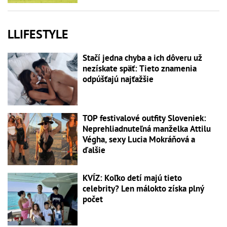
LLIFESTYLE
Stačí jedna chyba a ich dôveru už
nezískate späť: Tieto znamenia
odpúšťajú najťažšie
TOP festivalové outfity Sloveniek:
Neprehliadnuteľná manželka Attilu
Végha, sexy Lucia Mokráňová a
ďalšie
KVÍZ: Koľko detí majú tieto
celebrity? Len málokto získa plný
počet