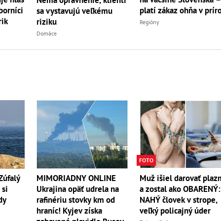
borníci
platí zákaz ohňa v prír
sa vystavujú veľkému
rik
riziku
Regióny
Domáce
FOTO
Zúfalý
MIMORIADNY ONLINE
Muž išiel darovať pla
 si
Ukrajina opäť udrela na
a zostal ako OBARENÝ:
dy
rafinériu stovky km od
NAHÝ človek v strope,
hraníc! Kyjev získa
veľký policajný úder