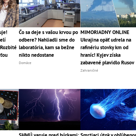
uje!
Čo sa deje s vašou krvou po
MIMORIADNY ONLINE
elí
odbere? Nahliadli sme do
Ukrajina opäť udrela na
Rozbité
laboratória, kam sa bežne
rafinériu stovky km od
rťou
nikto nedostane
hraníc! Kyjev získa
zabavené plavidlo Rusov
Domáce
Zahraničné
SHMÚ varuje pred búrkami:
Smrtiaci útok v obľúben