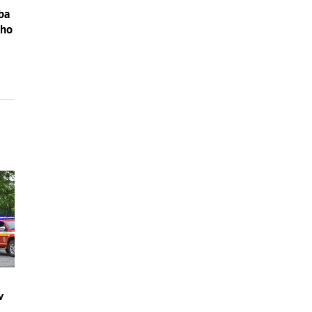
ba
ého
v
–