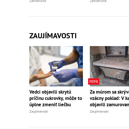
Zahraničné
Zahraničné
ZAUJÍMAVOSTI
FOTO
Vedci objavili skrytú
Za múrom sa skrýv
príčinu cukrovky, môže to
vzácny poklad: V ka
úplne zmeniť liečbu
objavili zamurovan
Zaujímavosti
Zaujímavosti