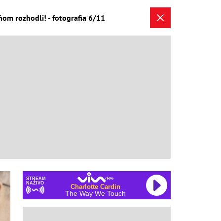
m rozhodli! - fotografia 6/11
STREAM
NAŽIVO
Charlotte Cardin
The Way We Touch