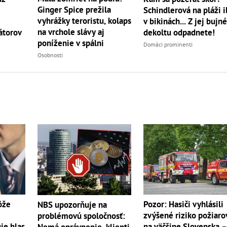
Ginger Spice prežila
Schindlerová na pláži i
vyhrážky teroristu, kolaps
v bikinách... Z jej bujn
na vrchole slávy aj
átorov
dekoltu odpadnete!
poníženie v spálni
Domáci prominenti
Osobnosti
ôže
Pozor: Hasiči vyhlásili
NBS upozorňuje na
zvýšené riziko požiaro
problémovú spoločnosť:
je hlas
na väčšine Slovenska 
Nemá oprávnenie, klienti