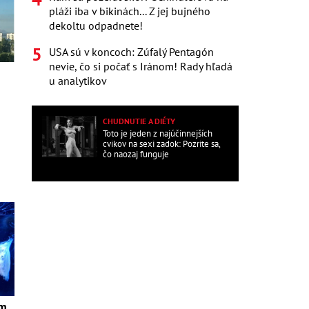
pláži iba v bikinách... Z jej bujného
dekoltu odpadnete!
USA sú v koncoch: Zúfalý Pentagón
nevie, čo si počať s Iránom! Rady hľadá
u analytikov
CHUDNUTIE A DIÉTY
Toto je jeden z najúčinnejších
cvikov na sexi zadok: Pozrite sa,
čo naozaj funguje
om