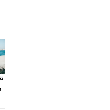
áž
,
!