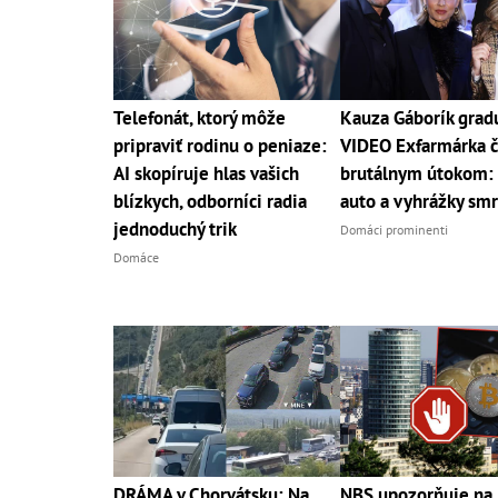
Telefonát, ktorý môže
Kauza Gáborík grad
pripraviť rodinu o peniaze:
VIDEO Exfarmárka č
AI skopíruje hlas vašich
brutálnym útokom: 
blízkych, odborníci radia
auto a vyhrážky sm
jednoduchý trik
Domáci prominenti
Domáce
DRÁMA v Chorvátsku: Na
NBS upozorňuje na