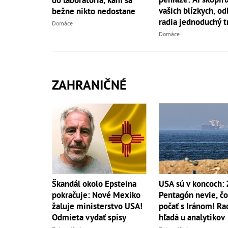
vašich blízkych, od
bežne nikto nedostane
radia jednoduchý t
Domáce
Domáce
ZAHRANIČNÉ
Škandál okolo Epsteina
USA sú v koncoch: 
pokračuje: Nové Mexiko
Pentagón nevie, čo
žaluje ministerstvo USA!
počať s Iránom! Ra
Odmieta vydať spisy
hľadá u analytikov