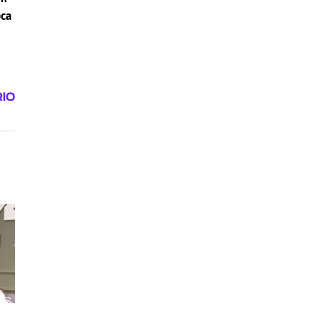
pca
i