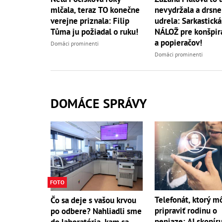
mlčala, teraz TO konečne
nevydržala a drsne
verejne priznala: Filip
udrela: Sarkastická
Tůma ju požiadal o ruku!
NÁLOŽ pre konšpir
a popieračov!
Domáci prominenti
Domáci prominenti
DOMÁCE SPRÁVY
FOTO
Telefonát, ktorý m
Čo sa deje s vašou krvou
pripraviť rodinu o
po odbere? Nahliadli sme
peniaze: AI skopíru
do laboratória, kam sa