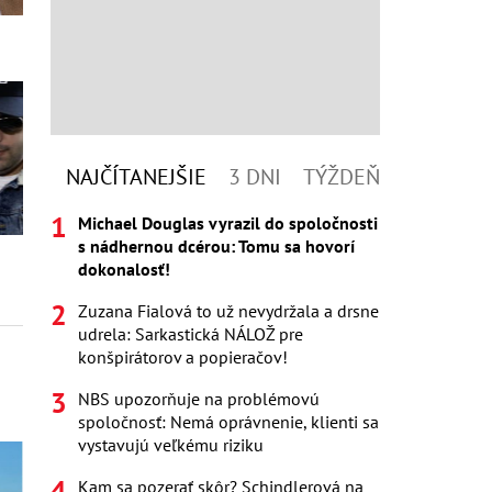
NAJČÍTANEJŠIE
3 DNI
TÝŽDEŇ
Michael Douglas vyrazil do spoločnosti
s nádhernou dcérou: Tomu sa hovorí
dokonalosť!
Zuzana Fialová to už nevydržala a drsne
udrela: Sarkastická NÁLOŽ pre
konšpirátorov a popieračov!
NBS upozorňuje na problémovú
spoločnosť: Nemá oprávnenie, klienti sa
vystavujú veľkému riziku
Kam sa pozerať skôr? Schindlerová na