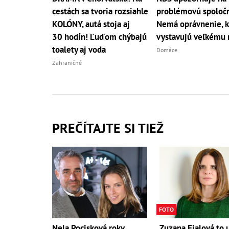
cestách sa tvoria rozsiahle
problémovú spoločn
KOLÓNY, autá stoja aj
Nemá oprávnenie, kl
30 hodín! Ľuďom chýbajú
vystavujú veľkému 
toalety aj voda
Domáce
Zahraničné
PREČÍTAJTE SI TIEŽ
FOTO
Nela Pocisková roky
Zuzana Fialová to 