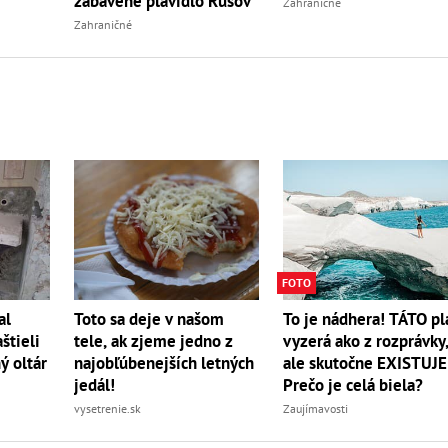
zabavené plavidlo Rusov
Zahraničné
Zahraničné
FOTO
To je nádhera! TÁTO pl
al
Toto sa deje v našom
vyzerá ako z rozprávky
štieli
tele, ak zjeme jedno z
ale skutočne EXISTUJE
ý oltár
najobľúbenejších letných
Prečo je celá biela?
jedál!
Zaujímavosti
vysetrenie.sk