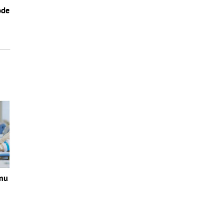
ode
zmu