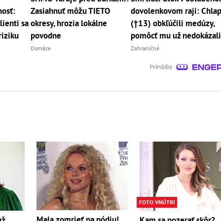
osť:
Zasiahnuť môžu TIETO
dovolenkovom raji: Chla
ienti sa
okresy, hrozia lokálne
(†13) obkľúčili medúzy,
riziku
povodne
pomôcť mu už nedokázal
Domáce
Zahraničné
FOTO VNÚTRI
Mala zomrieť na pódiu!
už
Kam sa pozerať skôr?