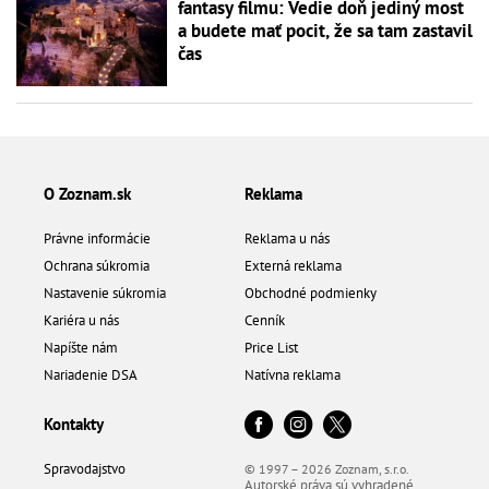
fantasy filmu: Vedie doň jediný most
a budete mať pocit, že sa tam zastavil
čas
O Zoznam.sk
Reklama
Právne informácie
Reklama u nás
Ochrana súkromia
Externá reklama
Nastavenie súkromia
Obchodné podmienky
Kariéra u nás
Cenník
Napíšte nám
Price List
Nariadenie DSA
Natívna reklama
Kontakty
Spravodajstvo
© 1997 – 2026 Zoznam, s.r.o.
Autorské práva sú vyhradené.