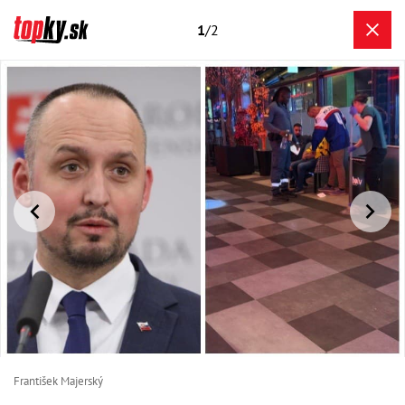
1
/2
František Majerský