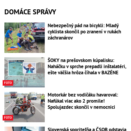
DOMÁCE SPRÁVY
Nebezpečný pád na bicykli: Mladý
cyklista skončil po zranení v rukách
záchranárov
ŠOKY na prešovskom kúpalisku:
Naháčku v sprche prepadli inštalatéri,
ešte väčšia hrôza číhala v BAZÉNE
FOTO
Motorkár bez vodičáku havaroval:
Nafúkal viac ako 2 promile!
Spolujazdec skončil v nemocnici
FOTO
Slovenská sporiteľňa a ČSOB odstavia