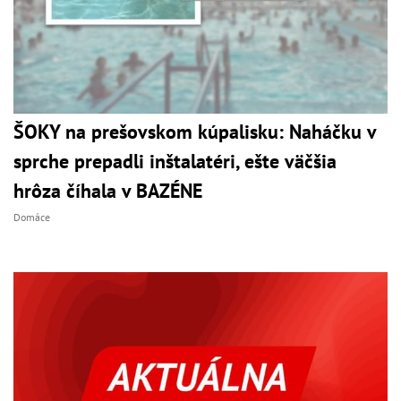
ŠOKY na prešovskom kúpalisku: Naháčku v
sprche prepadli inštalatéri, ešte väčšia
hrôza číhala v BAZÉNE
Domáce