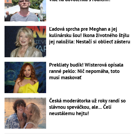
Ľadová sprcha pre Meghan a jej
kulinársku šou! Ikona životného štýlu
jej naložila: Nestačí si obliecť zásteru
Prekliaty budík! Wisterová opísala
ranné peklo: Nič nepomáha, toto
musí maskovať
Česká moderátorka už roky randí so
slávnou speváčkou, ale... Čelí
neustálemu hejtu!