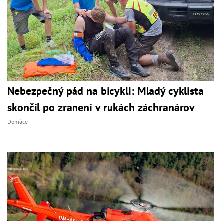
Nebezpečný pád na bicykli: Mladý cyklista
skončil po zranení v rukách záchranárov
Domáce