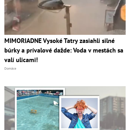
MIMORIADNE Vysoké Tatry zasiahli silné
búrky a prívalové dažde: Voda v mestách sa
valí ulicami!
Domáce