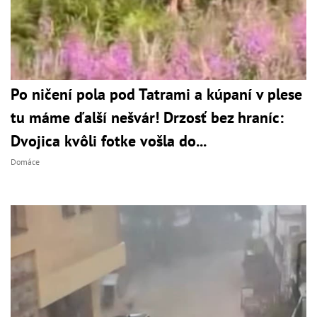
Po ničení pola pod Tatrami a kúpaní v plese
tu máme ďalší nešvár! Drzosť bez hraníc:
Dvojica kvôli fotke vošla do...
Domáce