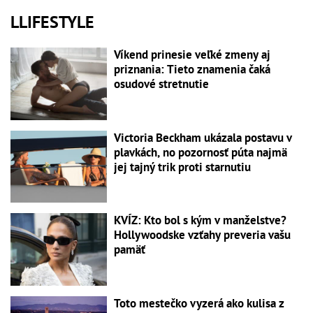
LLIFESTYLE
Víkend prinesie veľké zmeny aj
priznania: Tieto znamenia čaká
osudové stretnutie
Victoria Beckham ukázala postavu v
plavkách, no pozornosť púta najmä
jej tajný trik proti starnutiu
KVÍZ: Kto bol s kým v manželstve?
Hollywoodske vzťahy preveria vašu
pamäť
Toto mestečko vyzerá ako kulisa z