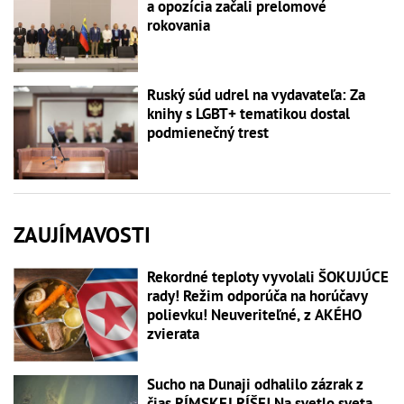
a opozícia začali prelomové
rokovania
Ruský súd udrel na vydavateľa: Za
knihy s LGBT+ tematikou dostal
podmienečný trest
ZAUJÍMAVOSTI
Rekordné teploty vyvolali ŠOKUJÚCE
rady! Režim odporúča na horúčavy
polievku! Neuveriteľné, z AKÉHO
zvierata
Sucho na Dunaji odhalilo zázrak z
čias RÍMSKEJ RÍŠE! Na svetlo sveta