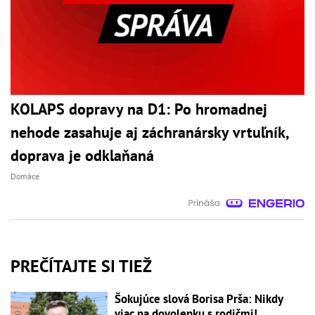
KOLAPS dopravy na D1: Po hromadnej
nehode zasahuje aj záchranársky vrtuľník,
doprava je odklaňaná
Domáce
PREČÍTAJTE SI TIEŽ
Šokujúce slová Borisa Prša: Nikdy
viac na dovolenku s rodičmi!