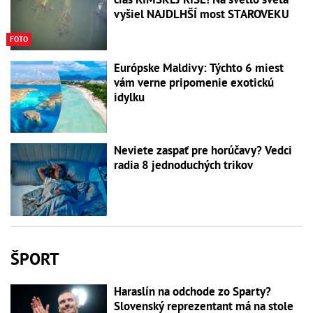
vyšiel NAJDLHŠÍ most STAROVEKU
FOTO
Európske Maldivy: Týchto 6 miest
vám verne pripomenie exotickú
idylku
Neviete zaspať pre horúčavy? Vedci
radia 8 jednoduchých trikov
ŠPORT
Haraslín na odchode zo Sparty?
Slovenský reprezentant má na stole