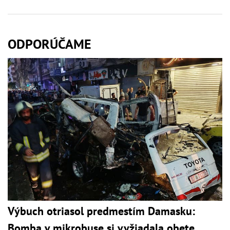
ODPORÚČAME
Výbuch otriasol predmestím Damasku:
Bomba v mikrobuse si vyžiadala obete