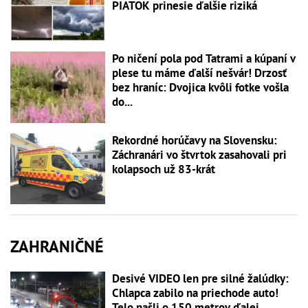
PIATOK prinesie ďalšie riziká
Po ničení pola pod Tatrami a kúpaní v
plese tu máme ďalší nešvár! Drzosť
bez hraníc: Dvojica kvôli fotke vošla
do...
Rekordné horúčavy na Slovensku:
Záchranári vo štvrtok zasahovali pri
kolapsoch už 83-krát
ZAHRANIČNÉ
Desivé VIDEO len pre silné žalúdky:
Chlapca zabilo na priechode auto!
Telo našli o 150 metrov ďalej