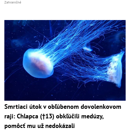
Zahraničné
Smrtiaci útok v obľúbenom dovolenkovom
raji: Chlapca (†13) obkľúčili medúzy,
pomôcť mu už nedokázali