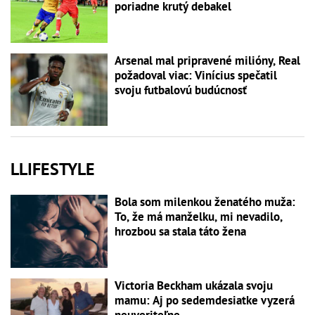
poriadne krutý debakel
Arsenal mal pripravené milióny, Real
požadoval viac: Vinícius spečatil
svoju futbalovú budúcnosť
LLIFESTYLE
Bola som milenkou ženatého muža:
To, že má manželku, mi nevadilo,
hrozbou sa stala táto žena
Victoria Beckham ukázala svoju
mamu: Aj po sedemdesiatke vyzerá
neuveriteľne