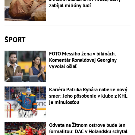
zabíjal milióny ľudí
ŠPORT
FOTO Messiho žena v bikinách:
Komentár Ronaldovej Georginy
vyvolal ošiaľ
Kariéra Patrika Rybára naberie nový
smer: Jeho pôsobenie v klube z KHL
je minulosťou
Odveta na Žitnom ostrove bude len
formalitou: DAC v Holandsku schytal