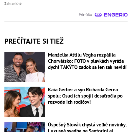
Zahraničné
PREČÍTAJTE SI TIEŽ
Manželka Attilu Végha rozpálila
Chorvátsko: FOTO v plavkách vyráža
dych! TAKÝTO zadok sa len tak nevidí
Kaia Gerber a syn Richarda Gerea
spolu: Osud ich spojil desaťročia po
rozvode ich rodičov!
Úspešný Slovák chystá veľké novinky:
Luxusná svadba na Santorini aj