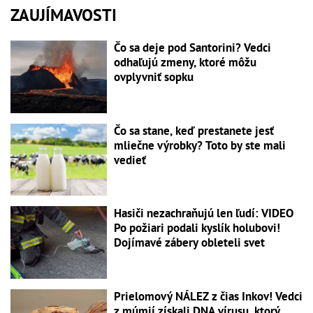
ZAUJÍMAVOSTI
Čo sa deje pod Santorini? Vedci
odhaľujú zmeny, ktoré môžu
ovplyvniť sopku
Čo sa stane, keď prestanete jesť
mliečne výrobky? Toto by ste mali
vedieť
Hasiči nezachraňujú len ľudí: VIDEO
Po požiari podali kyslík holubovi!
Dojímavé zábery obleteli svet
Prielomový NÁLEZ z čias Inkov! Vedci
z múmií získali DNA vírusu, ktorý