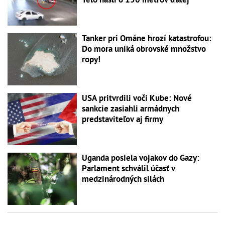
Tanker pri Ománe hrozí katastrofou:
Do mora uniká obrovské množstvo
ropy!
USA pritvrdili voči Kube: Nové
sankcie zasiahli armádnych
predstaviteľov aj firmy
Uganda posiela vojakov do Gazy:
Parlament schválil účasť v
medzinárodných silách