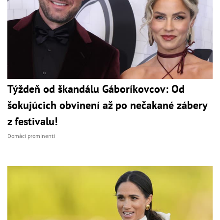
Týždeň od škandálu Gáboríkovcov: Od
šokujúcich obvinení až po nečakané zábery
z festivalu!
Domáci prominenti