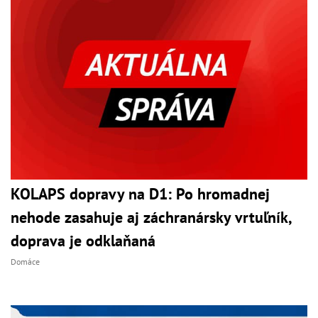
KOLAPS dopravy na D1: Po hromadnej
nehode zasahuje aj záchranársky vrtuľník,
doprava je odklaňaná
Domáce