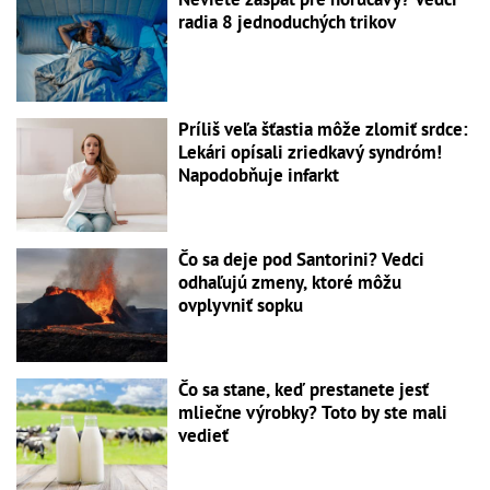
radia 8 jednoduchých trikov
Príliš veľa šťastia môže zlomiť srdce:
Lekári opísali zriedkavý syndróm!
Napodobňuje infarkt
Čo sa deje pod Santorini? Vedci
odhaľujú zmeny, ktoré môžu
ovplyvniť sopku
Čo sa stane, keď prestanete jesť
mliečne výrobky? Toto by ste mali
vedieť