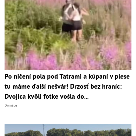
Po ničení pola pod Tatrami a kúpaní v plese
tu máme ďalší nešvár! Drzosť bez hraníc:
Dvojica kvôli fotke vošla do...
Domáce