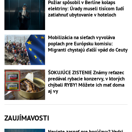
Požiar spôsobil v Berlíne kolaps
elektriny: Úrady museli tisícom ľudí
zatiahnuť ubytovanie v hoteloch
Mobilizácia na sieťach vyvoláva
poplach pre Európsku komisiu:
Migranti chystajú ďalší vpád do Ceuty
ŠOKUJÚCE ZISTENIE Známy reťazec
predával rybacie konzervy, v ktorých
chýbali RYBY! Môžete ich mať doma
aj vy
ZAUJÍMAVOSTI
Neviete zaspať pre horúčavy? Vedci