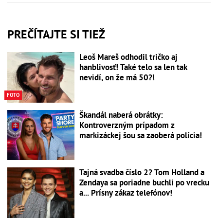
PREČÍTAJTE SI TIEŽ
Leoš Mareš odhodil tričko aj
hanblivosť! Také telo sa len tak
nevidí, on že má 50?!
FOTO
Škandál naberá obrátky:
Kontroverzným prípadom z
markizáckej šou sa zaoberá polícia!
Tajná svadba číslo 2? Tom Holland a
Zendaya sa poriadne buchli po vrecku
a... Prísny zákaz telefónov!