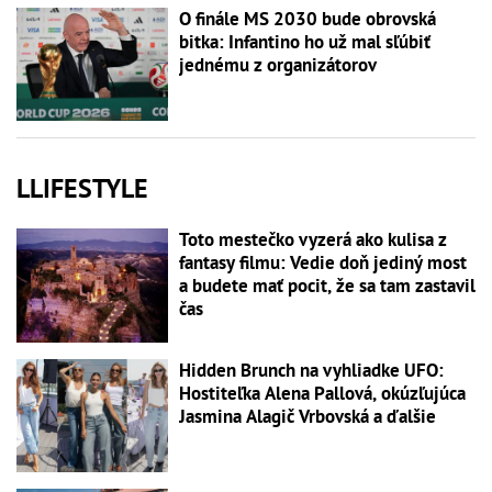
O finále MS 2030 bude obrovská
bitka: Infantino ho už mal sľúbiť
jednému z organizátorov
LLIFESTYLE
Toto mestečko vyzerá ako kulisa z
fantasy filmu: Vedie doň jediný most
a budete mať pocit, že sa tam zastavil
čas
Hidden Brunch na vyhliadke UFO:
Hostiteľka Alena Pallová, okúzľujúca
Jasmina Alagič Vrbovská a ďalšie