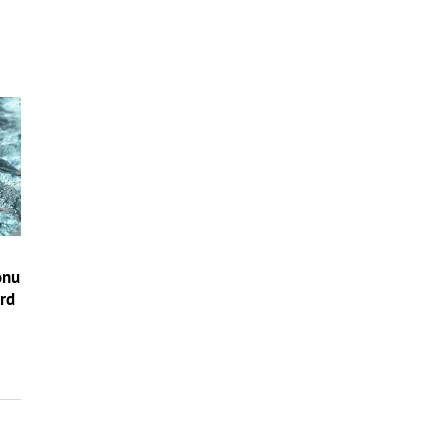
onu
ord