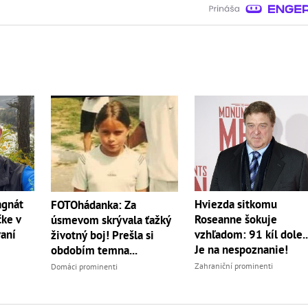
agnát
Hviezda sitkomu
FOTOhádanka: Za
čke v
Roseanne šokuje
úsmevom skrývala ťažký
aní
vzhľadom: 91 kíl dole..
životný boj! Prešla si
Je na nespoznanie!
obdobím temna...
Zahraniční prominenti
Domáci prominenti