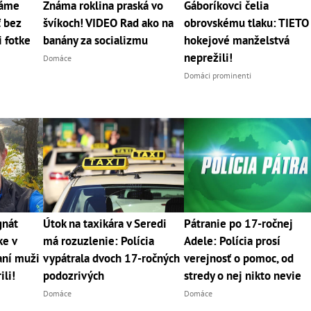
máme
Známa roklina praská vo
Gáboríkovci čelia
ť bez
švíkoch! VIDEO Rad ako na
obrovskému tlaku: TIETO
i fotke
banány za socializmu
hokejové manželstvá
neprežili!
Domáce
Domáci prominenti
gnát
Útok na taxikára v Seredi
Pátranie po 17-ročnej
ke v
má rozuzlenie: Polícia
Adele: Polícia prosí
aní muži
vypátrala dvoch 17-ročných
verejnosť o pomoc, od
ili!
podozrivých
stredy o nej nikto nevie
Domáce
Domáce