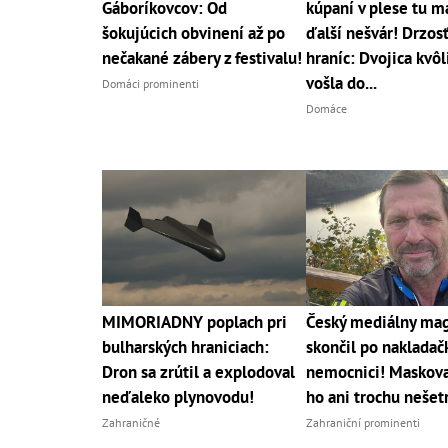
Gáboríkovcov: Od
kúpaní v plese tu 
šokujúcich obvinení až po
ďalší nešvár! Drzos
nečakané zábery z festivalu!
hraníc: Dvojica kvôl
vošla do...
Domáci prominenti
Domáce
MIMORIADNY poplach pri
Český mediálny ma
bulharských hraniciach:
skončil po nakladač
Dron sa zrútil a explodoval
nemocnici! Maskov
neďaleko plynovodu!
ho ani trochu nešetr
Zahraničné
Zahraniční prominenti