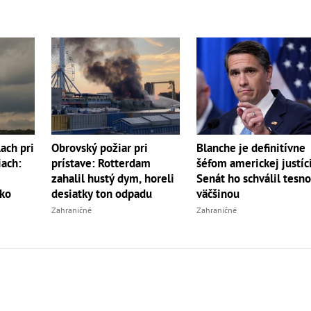
ch pri
Obrovský požiar pri
Blanche je definitívne
iach:
prístave: Rotterdam
šéfom americkej justíc
zahalil hustý dym, horeli
Senát ho schválil tesn
ko
desiatky ton odpadu
väčšinou
Zahraničné
Zahraničné