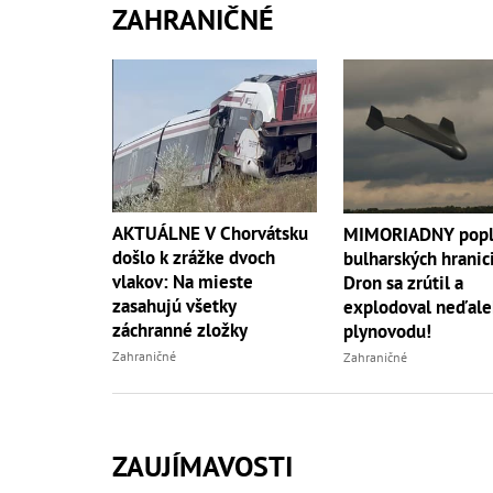
ZAHRANIČNÉ
AKTUÁLNE V Chorvátsku
MIMORIADNY popla
došlo k zrážke dvoch
bulharských hranic
vlakov: Na mieste
Dron sa zrútil a
zasahujú všetky
explodoval neďale
záchranné zložky
plynovodu!
Zahraničné
Zahraničné
ZAUJÍMAVOSTI