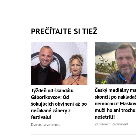
PREČÍTAJTE SI TIEŽ
Český mediálny m
Týždeň od škandálu
skončil po naklada
Gáboríkovcov: Od
nemocnici! Maskov
šokujúcich obvinení až po
muži ho ani trochu
nečakané zábery z
nešetrili!
festivalu!
Zahraniční prominenti
Domáci prominenti