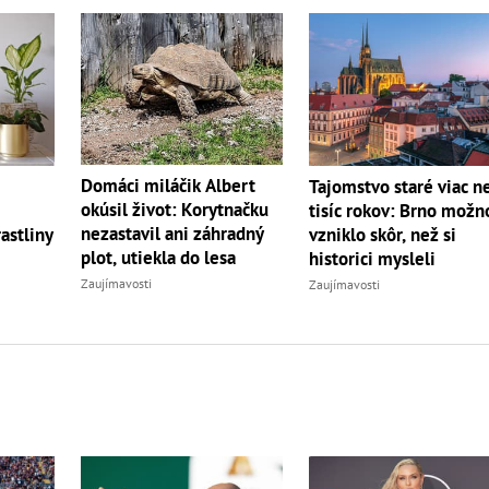
Domáci miláčik Albert
Tajomstvo staré viac n
okúsil život: Korytnačku
tisíc rokov: Brno možn
nezastavil ani záhradný
astliny
vzniklo skôr, než si
plot, utiekla do lesa
historici mysleli
Zaujímavosti
Zaujímavosti