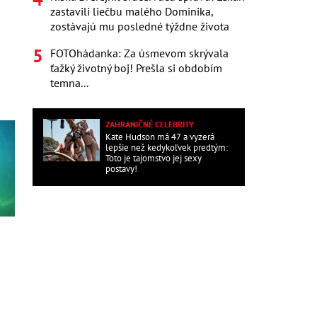
zastavili liečbu malého Dominika,
zostávajú mu posledné týždne života
FOTOhádanka: Za úsmevom skrývala
ťažký životný boj! Prešla si obdobím
temna...
ZAHRANIČNÉ CELEBRITY
Kate Hudson má 47 a vyzerá
lepšie než kedykoľvek predtým:
Toto je tajomstvo jej sexy
postavy!