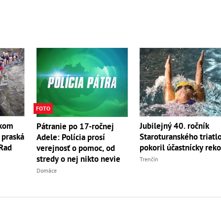
FOTO
skom
Jubilejný 40. ročník
Pátranie po 17-ročnej
 praská
Staroturanského triatl
Adele: Polícia prosí
 Rad
pokoril účastnícky rek
verejnosť o pomoc, od
stredy o nej nikto nevie
Trenčín
Domáce