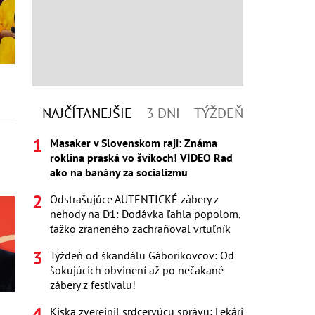
NAJČÍTANEJŠIE
3 DNI
TÝŽDEŇ
Masaker v Slovenskom raji: Známa
roklina praská vo švíkoch! VIDEO Rad
ako na banány za socializmu
Odstrašujúce AUTENTICKÉ zábery z
nehody na D1: Dodávka ľahla popolom,
ťažko zraneného zachraňoval vrtuľník
Týždeň od škandálu Gáboríkovcov: Od
šokujúcich obvinení až po nečakané
zábery z festivalu!
Kiska zverejnil srdcervúcu správu: Lekári