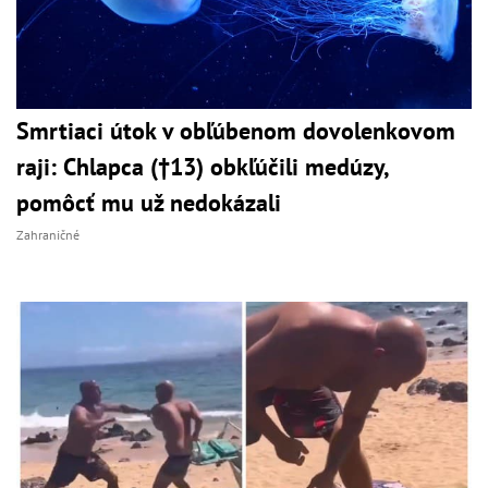
Smrtiaci útok v obľúbenom dovolenkovom
raji: Chlapca (†13) obkľúčili medúzy,
pomôcť mu už nedokázali
Zahraničné