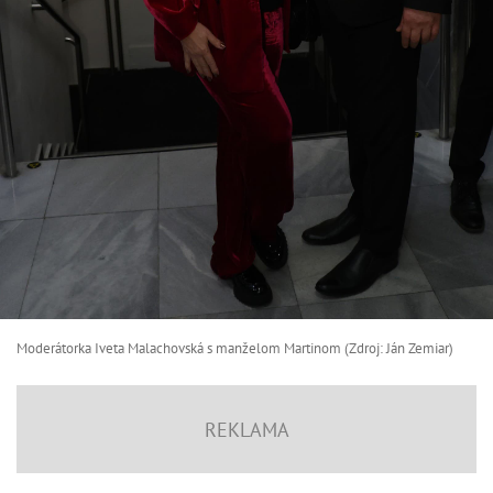
Moderátorka Iveta Malachovská s manželom Martinom (Zdroj: Ján Zemiar)