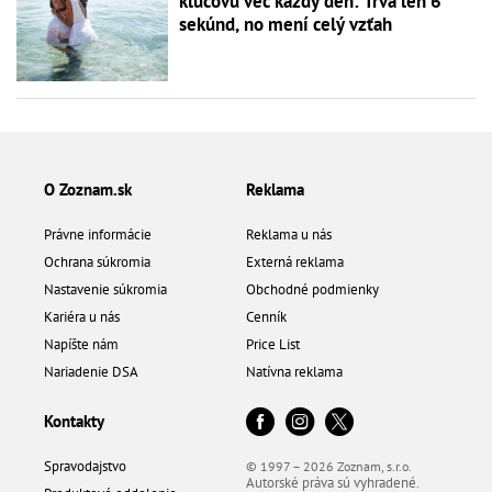
kľúčovú vec každý deň: Trvá len 6
sekúnd, no mení celý vzťah
O Zoznam.sk
Reklama
Právne informácie
Reklama u nás
Ochrana súkromia
Externá reklama
Nastavenie súkromia
Obchodné podmienky
Kariéra u nás
Cenník
Napíšte nám
Price List
Nariadenie DSA
Natívna reklama
Kontakty
Spravodajstvo
© 1997 – 2026 Zoznam, s.r.o.
Autorské práva sú vyhradené.