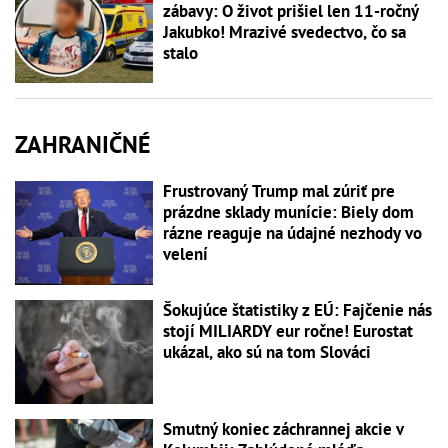
zábavy: O život prišiel len 11-ročný
Jakubko! Mrazivé svedectvo, čo sa
stalo
ZAHRANIČNÉ
Frustrovaný Trump mal zúriť pre
prázdne sklady munície: Biely dom
rázne reaguje na údajné nezhody vo
velení
Šokujúce štatistiky z EÚ: Fajčenie nás
stojí MILIARDY eur ročne! Eurostat
ukázal, ako sú na tom Slováci
Smutný koniec záchrannej akcie v