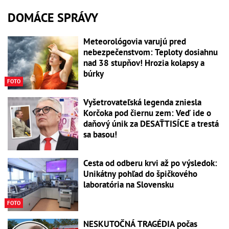
DOMÁCE SPRÁVY
Meteorológovia varujú pred
nebezpečenstvom: Teploty dosiahnu
nad 38 stupňov! Hrozia kolapsy a
búrky
FOTO
Vyšetrovateľská legenda zniesla
Korčoka pod čiernu zem: Veď ide o
daňový únik za DESAŤTISÍCE a trestá
sa basou!
Cesta od odberu krvi až po výsledok:
Unikátny pohľad do špičkového
laboratória na Slovensku
FOTO
NESKUTOČNÁ TRAGÉDIA počas