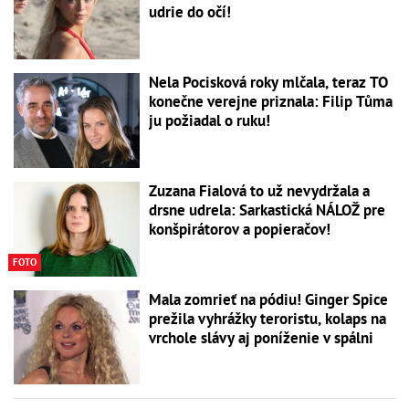
udrie do očí!
Nela Pocisková roky mlčala, teraz TO
konečne verejne priznala: Filip Tůma
ju požiadal o ruku!
Zuzana Fialová to už nevydržala a
drsne udrela: Sarkastická NÁLOŽ pre
konšpirátorov a popieračov!
FOTO
Mala zomrieť na pódiu! Ginger Spice
prežila vyhrážky teroristu, kolaps na
vrchole slávy aj poníženie v spálni