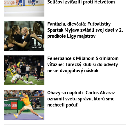
Seličovi zvíťazili proti Helvétom
Fantázia, dievčatá: Futbalistky
Spartak Myjava zvládli svoj duel v 2.
predkole Ligy majstrov
Fenerbahce s Milanom Škriniarom
víťazne: Turecký klub si do odvety
nesie dvojgólový náskok
Obavy sa naplnili: Carlos Alcaraz
oznámil svetu správu, ktorú sme
nechceli počuť