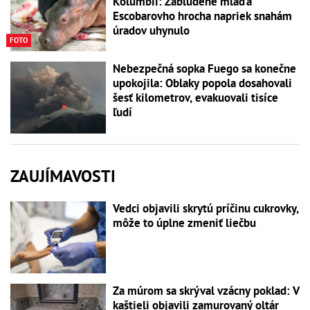
Kolumbii: Zablúdené mláďa
Escobarovho hrocha napriek snahám
úradov uhynulo
FOTO
Nebezpečná sopka Fuego sa konečne
upokojila: Oblaky popola dosahovali
šesť kilometrov, evakuovali tisíce
ľudí
ZAUJÍMAVOSTI
Vedci objavili skrytú príčinu cukrovky,
môže to úplne zmeniť liečbu
Za múrom sa skrýval vzácny poklad: V
kaštieli objavili zamurovaný oltár