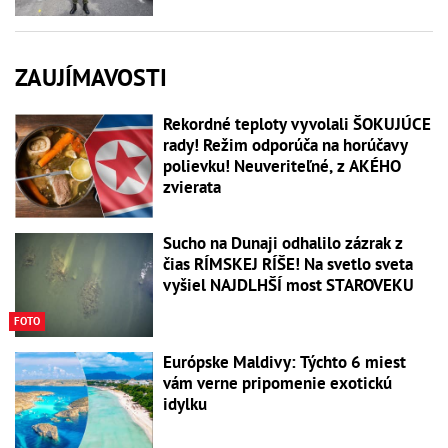
ZAUJÍMAVOSTI
Rekordné teploty vyvolali ŠOKUJÚCE
rady! Režim odporúča na horúčavy
polievku! Neuveriteľné, z AKÉHO
zvierata
Sucho na Dunaji odhalilo zázrak z
čias RÍMSKEJ RÍŠE! Na svetlo sveta
vyšiel NAJDLHŠÍ most STAROVEKU
FOTO
Európske Maldivy: Týchto 6 miest
vám verne pripomenie exotickú
idylku