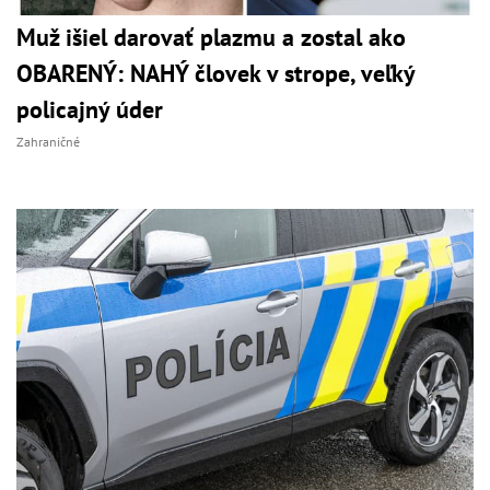
Muž išiel darovať plazmu a zostal ako
OBARENÝ: NAHÝ človek v strope, veľký
policajný úder
Zahraničné