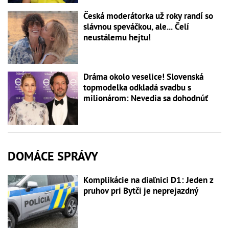
Česká moderátorka už roky randí so
slávnou speváčkou, ale... Čelí
neustálemu hejtu!
Dráma okolo veselice! Slovenská
topmodelka odkladá svadbu s
milionárom: Nevedia sa dohodnúť
DOMÁCE SPRÁVY
Komplikácie na diaľnici D1: Jeden z
pruhov pri Bytči je neprejazdný