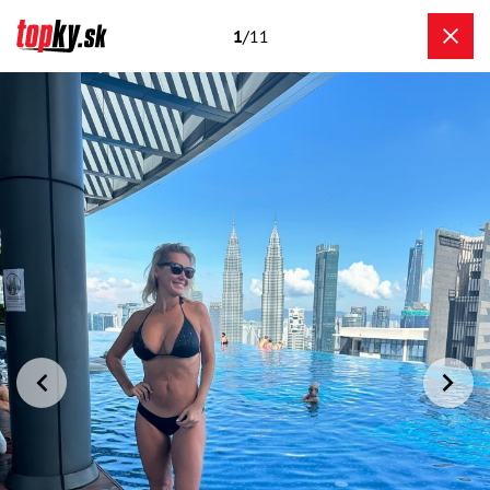
1
/11