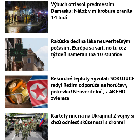
Výbuch otriasol predmestím
Damasku: Nálož v mikrobuse zranila
14 ľudí
Rakúska dedina láka neuveriteľným
počasím: Európa sa varí, no tu cez
týždeň namerali iba 10 stupňov
Rekordné teploty vyvolali ŠOKUJÚCE
rady! Režim odporúča na horúčavy
polievku! Neuveriteľné, z AKÉHO
zvierata
Kartely mieria na Ukrajinu! Z vojny si
chcú odniesť skúsenosti s dronmi