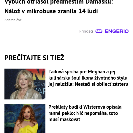
Výbuch otriasol predmestím Damasku:
Nálož v mikrobuse zranila 14 ľudí
Zahraničné
PREČÍTAJTE SI TIEŽ
Ľadová sprcha pre Meghan a jej
kulinársku šou! Ikona životného štýlu
jej naložila: Nestačí si obliecť zásteru
Prekliaty budík! Wisterová opísala
ranné peklo: Nič nepomáha, toto
musí maskovať