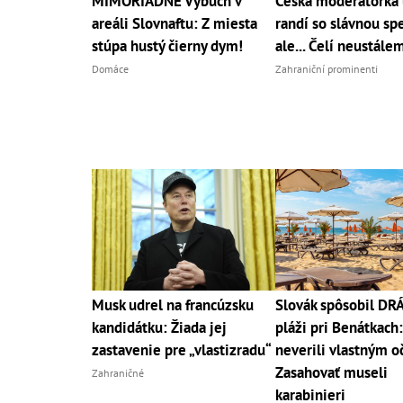
MIMORIADNE Výbuch v
Česká moderátorka 
areáli Slovnaftu: Z miesta
randí so slávnou sp
stúpa hustý čierny dym!
ale... Čelí neustále
Domáce
Zahraniční prominenti
Musk udrel na francúzsku
Slovák spôsobil D
kandidátku: Žiada jej
pláži pri Benátkach:
zastavenie pre „vlastizradu“
neverili vlastným o
Zasahovať museli
Zahraničné
karabinieri