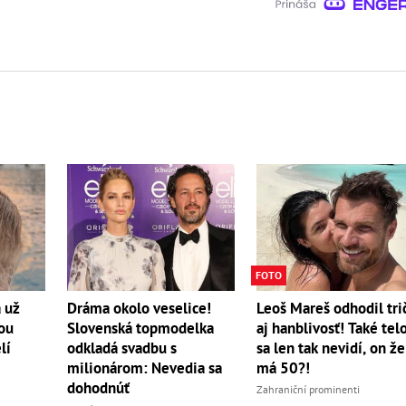
FOTO
 už
Leoš Mareš odhodil tri
Dráma okolo veselice!
nou
aj hanblivosť! Také tel
Slovenská topmodelka
lí
sa len tak nevidí, on že
odkladá svadbu s
má 50?!
milionárom: Nevedia sa
dohodnúť
Zahraniční prominenti