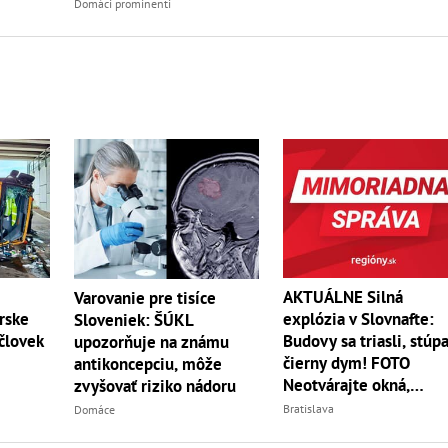
Domáci prominenti
AKTUÁLNE Silná
Varovanie pre tisíce
rske
explózia v Slovnafte:
Sloveniek: ŠÚKL
 človek
Budovy sa triasli, stúp
upozorňuje na známu
čierny dym! FOTO
antikoncepciu, môže
Neotvárajte okná,
zvyšovať riziko nádoru
vyzývajú ľudí
Bratislava
Domáce