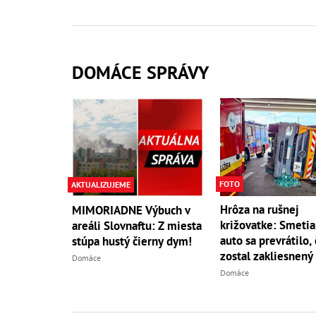
DOMÁCE SPRÁVY
FOTO
AKTUALIZUJEME
Hrôza na rušnej
MIMORIADNE Výbuch v
križovatke: Smetia
areáli Slovnaftu: Z miesta
auto sa prevrátilo,
stúpa hustý čierny dym!
zostal zakliesnený
Domáce
Domáce