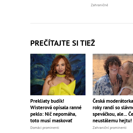
Zahraničné
PREČÍTAJTE SI TIEŽ
Česká moderátorka
Prekliaty budík!
roky randí so sláv
Wisterová opísala ranné
speváčkou, ale... Če
peklo: Nič nepomáha,
neustálemu hejtu!
toto musí maskovať
Zahraniční prominenti
Domáci prominenti