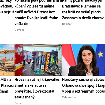
už roky
Po ničení pola pod Tatrami a
Ranný požiar skládky pri
eváčkou,
kúpaní v plese tu máme
Bratislave: Plamene sa
mu hejtu!
ďalší nešvár! Drzosť bez
rozšírili na veľkú plochu!
hraníc: Dvojica kvôli fotke
Zasahovalo deväť zborov
vošla do...
Domáce
Domáce
RÁMU na
Hrôza na rušnej križovatke:
Horúčavy, sucho aj záplav
 Plavčíci
Smetiarske auto sa
Orbánová chce spojiť kraj
čiam!
prevrátilo, človek zostal
v boji s extrémnym poča
zakliesnený
Zahraničné
Domáce