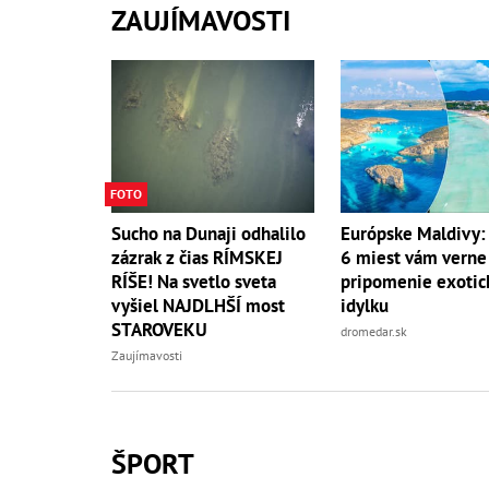
ZAUJÍMAVOSTI
FOTO
Sucho na Dunaji odhalilo
Európske Maldivy:
zázrak z čias RÍMSKEJ
6 miest vám verne
RÍŠE! Na svetlo sveta
pripomenie exotic
vyšiel NAJDLHŠÍ most
idylku
STAROVEKU
dromedar.sk
Zaujímavosti
ŠPORT