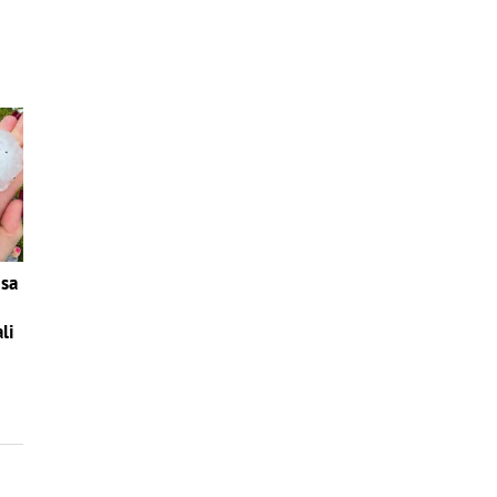
sa
li