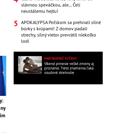
slávnou speváčkou, ale... Čelí
neustálemu hejtu!
APOKALYPSA Poľskom sa prehnali silné
búrky s krúpami! Z domov padali
strechy, silný vietor prevrátil niekoľko
lodí
PARTNERSKÉ VZŤAHY
Víkend prinesie veľké zmeny aj
priznania: Tieto znamenia čaká
osudové stretnutie
y:
iny
sím