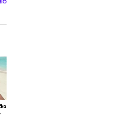
čko
o