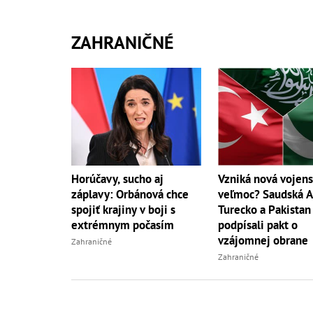
ZAHRANIČNÉ
Horúčavy, sucho aj
Vzniká nová vojen
záplavy: Orbánová chce
veľmoc? Saudská A
spojiť krajiny v boji s
Turecko a Pakistan
extrémnym počasím
podpísali pakt o
vzájomnej obrane
Zahraničné
Zahraničné