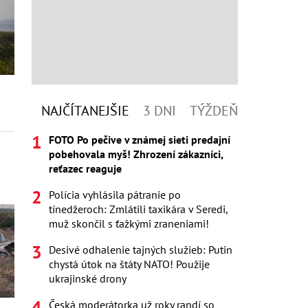
NAJČÍTANEJŠIE
3 DNI
TÝŽDEŇ
FOTO Po pečive v známej sieti predajní
pobehovala myš! Zhrození zákazníci,
reťazec reaguje
Polícia vyhlásila pátranie po
tínedžeroch: Zmlátili taxikára v Seredi,
muž skončil s ťažkými zraneniami!
Desivé odhalenie tajných služieb: Putin
chystá útok na štáty NATO! Použije
ukrajinské drony
Česká moderátorka už roky randí so