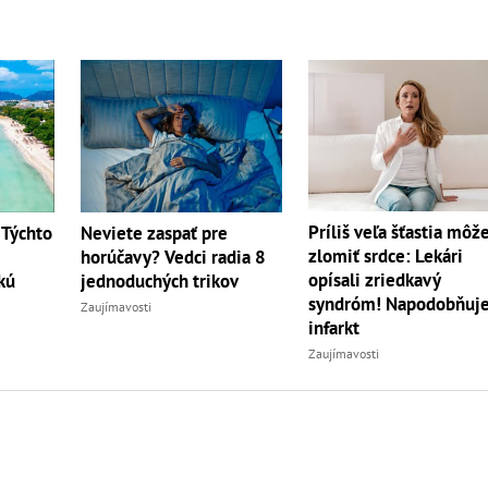
Príliš veľa šťastia môž
 Týchto
Neviete zaspať pre
zlomiť srdce: Lekári
horúčavy? Vedci radia 8
opísali zriedkavý
kú
jednoduchých trikov
syndróm! Napodobňuj
Zaujímavosti
infarkt
Zaujímavosti