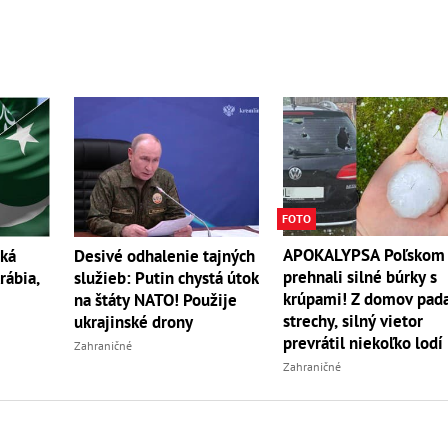
FOTO
APOKALYPSA Poľskom 
ská
Desivé odhalenie tajných
prehnali silné búrky s
rábia,
služieb: Putin chystá útok
krúpami! Z domov pada
na štáty NATO! Použije
strechy, silný vietor
ukrajinské drony
prevrátil niekoľko lodí
Zahraničné
Zahraničné