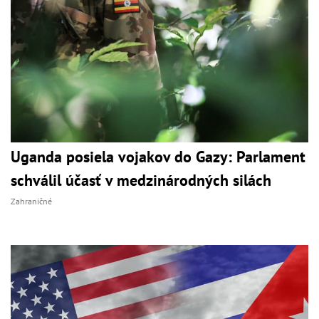
Uganda posiela vojakov do Gazy: Parlament
schválil účasť v medzinárodných silách
Zahraničné