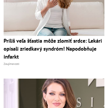
Príliš veľa šťastia môže zlomiť srdce: Lekári
opísali zriedkavý syndróm! Napodobňuje
infarkt
Zaujímavosti