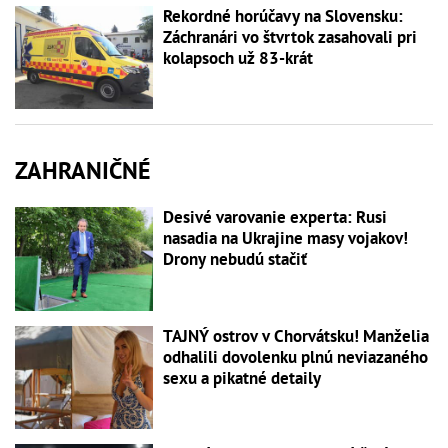
Rekordné horúčavy na Slovensku:
Záchranári vo štvrtok zasahovali pri
kolapsoch už 83-krát
ZAHRANIČNÉ
Desivé varovanie experta: Rusi
nasadia na Ukrajine masy vojakov!
Drony nebudú stačiť
TAJNÝ ostrov v Chorvátsku! Manželia
odhalili dovolenku plnú neviazaného
sexu a pikatné detaily