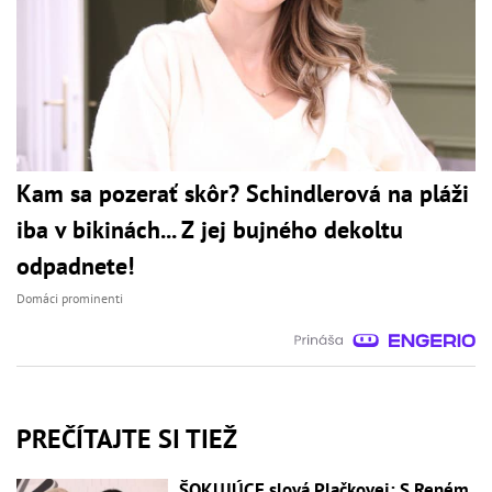
Kam sa pozerať skôr? Schindlerová na pláži
iba v bikinách... Z jej bujného dekoltu
odpadnete!
Domáci prominenti
PREČÍTAJTE SI TIEŽ
ŠOKUJÚCE slová Plačkovej: S Reném