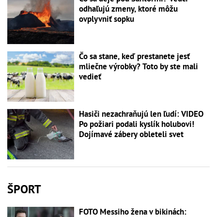
odhaľujú zmeny, ktoré môžu
ovplyvniť sopku
Čo sa stane, keď prestanete jesť
mliečne výrobky? Toto by ste mali
vedieť
Hasiči nezachraňujú len ľudí: VIDEO
Po požiari podali kyslík holubovi!
Dojímavé zábery obleteli svet
ŠPORT
FOTO Messiho žena v bikinách: