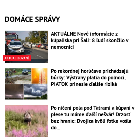
DOMÁCE SPRÁVY
AKTUÁLNE Nové informácie z
kúpaliska pri Šali: 8 ľudí skončilo v
nemocnici
AKTUALIZOVANÉ
Po rekordnej horúčave prichádzajú
búrky: Výstrahy platia do polnoci,
PIATOK prinesie ďalšie riziká
Po ničení pola pod Tatrami a kúpaní v
plese tu máme ďalší nešvár! Drzosť
bez hraníc: Dvojica kvôli fotke vošla
do...