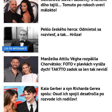
dlho tajili... Tomuto po rokoch uverí
málokto!
Peklo českého herca: Odmietol sa
rozviesť, a tak... Hrôza!
128 FB INTERAKCIÍ
Manželka Attilu Végha rozpálila
Chorvátsko: FOTO v plavkách vyráža
dych! TAKÝTO zadok sa len tak nevidí
Kaia Gerber a syn Richarda Gerea
spolu: Osud ich spojil desaťročia po
rozvode ich rodičov!