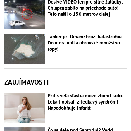
Desivé VIDEO len pre silné žalúdky:
Chlapca zabilo na priechode auto!
Telo našli o 150 metrov ďalej
Tanker pri Ománe hrozí katastrofou:
Do mora uniká obrovské množstvo
ropy!
ZAUJÍMAVOSTI
Príliš veľa šťastia môže zlomiť srdce:
Lekári opísali zriedkavý syndróm!
Napodobňuje infarkt
Čo sa deje pod Santorini? Vedci