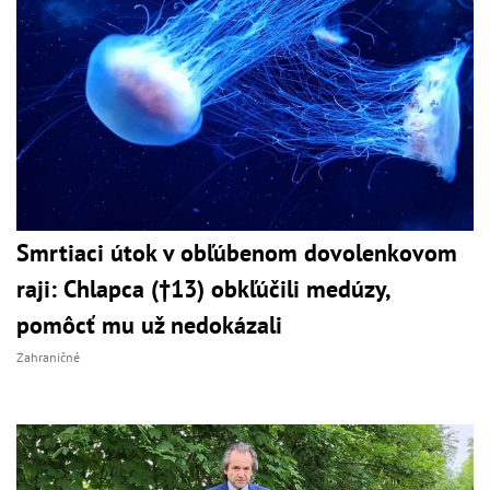
Smrtiaci útok v obľúbenom dovolenkovom
raji: Chlapca (†13) obkľúčili medúzy,
pomôcť mu už nedokázali
Zahraničné