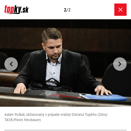
2
/2
Adam Puškár, obžalovaný v prípade vraždy Daniela Tupého (Zdroj:
TASR/Pavel Neubauer)