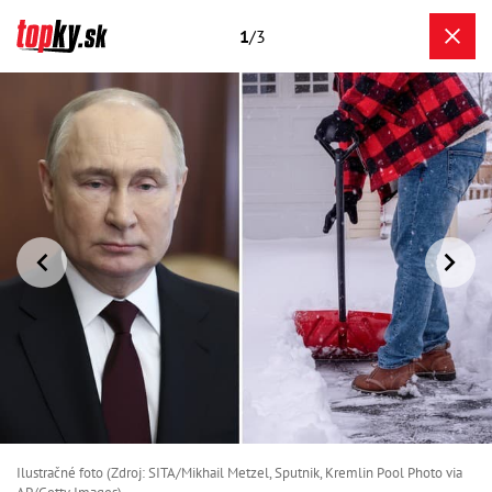
1
/3
Ilustračné foto (Zdroj: SITA/Mikhail Metzel, Sputnik, Kremlin Pool Photo via