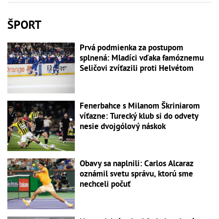
ŠPORT
Prvá podmienka za postupom
splnená: Mladíci vďaka famóznemu
Seličovi zvíťazili proti Helvétom
Fenerbahce s Milanom Škriniarom
víťazne: Turecký klub si do odvety
nesie dvojgólový náskok
Obavy sa naplnili: Carlos Alcaraz
oznámil svetu správu, ktorú sme
nechceli počuť