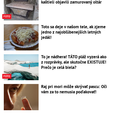
kaštieli objavili zamurovaný oltár
FOTO
Toto sa deje v našom tele, ak zjeme
jedno z najobľúbenejších letných
jedál!
To je nádhera! TÁTO pláž vyzerá ako
z rozprávky, ale skutočne EXISTUJE!
Prečo je celá biela?
FOTO
Raj pri mori môže skrývať pascu: Oči
vám za to nemusia poďakovať!