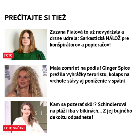
PREČÍTAJTE SI TIEŽ
Zuzana Fialová to už nevydržala a
drsne udrela: Sarkastická NÁLOŽ pre
konšpirátorov a popieračov!
FOTO
Mala zomrieť na pódiu! Ginger Spice
prežila vyhrážky teroristu, kolaps na
vrchole slávy aj poníženie v spálni
Kam sa pozerať skôr? Schindlerová
na pláži iba v bikinách... Z jej bujného
dekoltu odpadnete!
FOTO VNÚTRI