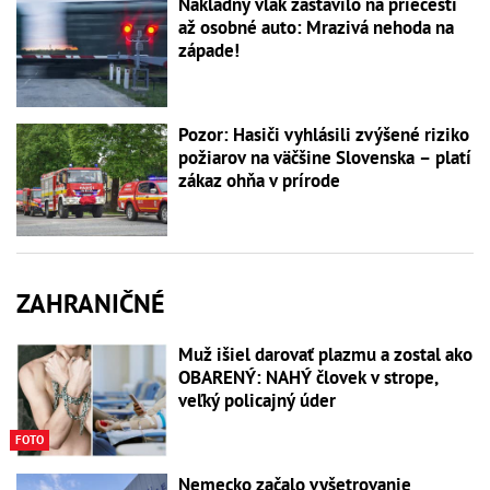
Nákladný vlak zastavilo na priecestí
až osobné auto: Mrazivá nehoda na
západe!
Pozor: Hasiči vyhlásili zvýšené riziko
požiarov na väčšine Slovenska – platí
zákaz ohňa v prírode
ZAHRANIČNÉ
Muž išiel darovať plazmu a zostal ako
OBARENÝ: NAHÝ človek v strope,
veľký policajný úder
FOTO
Nemecko začalo vyšetrovanie