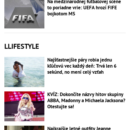
Na medzinárodnej futbalovej scéne
to poriadne vrie: UEFA hrozí FIFE
bojkotom MS
LLIFESTYLE
Najšťastnejšie páry robia jednu
kľúčovú vec každý deň: Trvá len 6
sekúnd, no mení celý vzťah
KVÍZ: Dokončíte názvy hitov skupiny
ABBA, Madonny a Michaela Jacksona?
Otestujte sa!
Najkrajšie letné outfity Jeanne