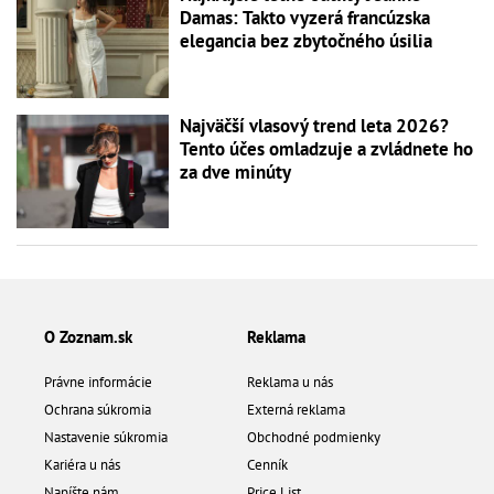
Damas: Takto vyzerá francúzska
elegancia bez zbytočného úsilia
Najväčší vlasový trend leta 2026?
Tento účes omladzuje a zvládnete ho
za dve minúty
O Zoznam.sk
Reklama
Právne informácie
Reklama u nás
Ochrana súkromia
Externá reklama
Nastavenie súkromia
Obchodné podmienky
Kariéra u nás
Cenník
Napíšte nám
Price List