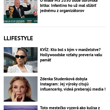
O finále MS 2030 bude obrovská
bitka: Infantino ho už mal sľúbiť
jednému z organizátorov
LLIFESTYLE
KVÍZ: Kto bol s kým v manželstve?
Hollywoodske vzťahy preveria vašu
pamäť
Zdenka Studenková dobyla
Instagram: Jej výroky citujú
influencerky, videá preberajú media !
Toto mestečko vyzerá ako kulisa z