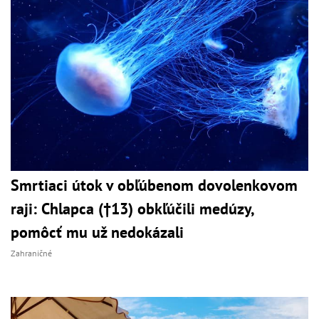
Smrtiaci útok v obľúbenom dovolenkovom
raji: Chlapca (†13) obkľúčili medúzy,
pomôcť mu už nedokázali
Zahraničné