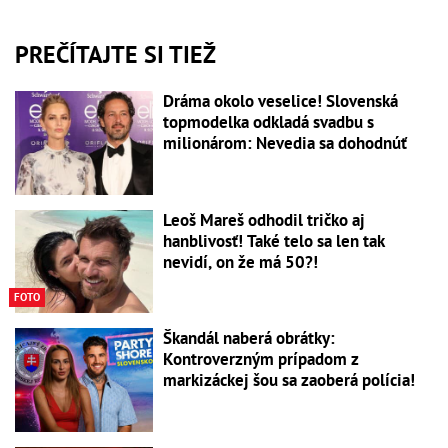
PREČÍTAJTE SI TIEŽ
Dráma okolo veselice! Slovenská
topmodelka odkladá svadbu s
milionárom: Nevedia sa dohodnúť
Leoš Mareš odhodil tričko aj
hanblivosť! Také telo sa len tak
nevidí, on že má 50?!
FOTO
Škandál naberá obrátky:
Kontroverzným prípadom z
markizáckej šou sa zaoberá polícia!