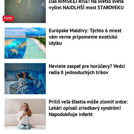
čias RÍMSKEJ RÍŠE! Na svetlo sveta
vyšiel NAJDLHŠÍ most STAROVEKU
FOTO
Európske Maldivy: Týchto 6 miest
vám verne pripomenie exotickú
idylku
Neviete zaspať pre horúčavy? Vedci
radia 8 jednoduchých trikov
Príliš veľa šťastia môže zlomiť srdce:
Lekári opísali zriedkavý syndróm!
Napodobňuje infarkt