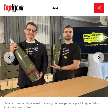
4
/4
Maketa munície, ktorá sa nakúpi za vyzbierané peniaze pre Ukrajinu (Zdroj:
Topky/Ramon Leško)