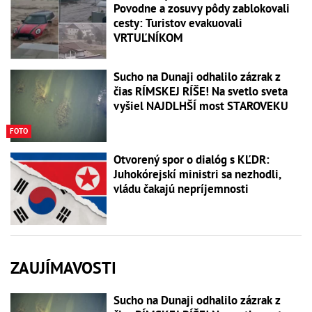
Povodne a zosuvy pôdy zablokovali
cesty: Turistov evakuovali
VRTUĽNÍKOM
Sucho na Dunaji odhalilo zázrak z
čias RÍMSKEJ RÍŠE! Na svetlo sveta
vyšiel NAJDLHŠÍ most STAROVEKU
FOTO
Otvorený spor o dialóg s KĽDR:
Juhokórejskí ministri sa nezhodli,
vládu čakajú nepríjemnosti
ZAUJÍMAVOSTI
Sucho na Dunaji odhalilo zázrak z