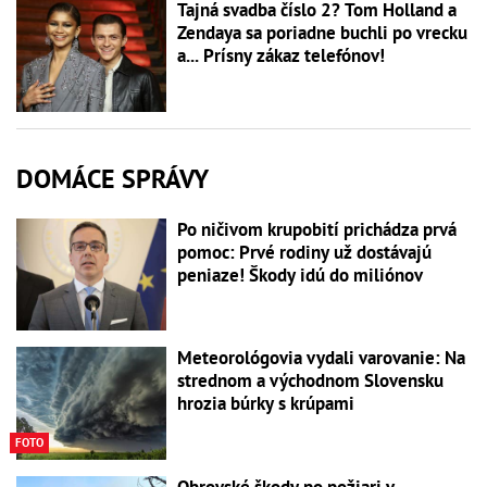
Tajná svadba číslo 2? Tom Holland a
Zendaya sa poriadne buchli po vrecku
a... Prísny zákaz telefónov!
DOMÁCE SPRÁVY
Po ničivom krupobití prichádza prvá
pomoc: Prvé rodiny už dostávajú
peniaze! Škody idú do miliónov
Meteorológovia vydali varovanie: Na
strednom a východnom Slovensku
hrozia búrky s krúpami
FOTO