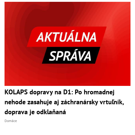
KOLAPS dopravy na D1: Po hromadnej
nehode zasahuje aj záchranársky vrtuľník,
doprava je odklaňaná
Domáce