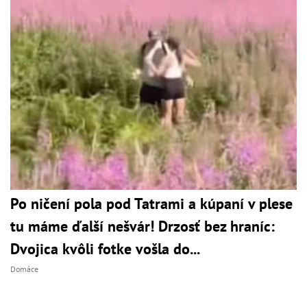
Po ničení pola pod Tatrami a kúpaní v plese
tu máme ďalší nešvár! Drzosť bez hraníc:
Dvojica kvôli fotke vošla do...
Domáce