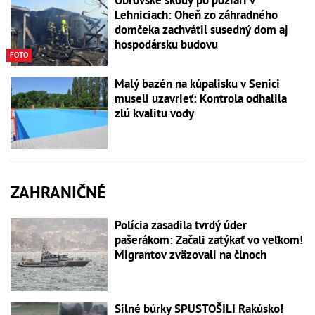
Obrovské škody po požiari v
Lehniciach: Oheň zo záhradného
domčeka zachvátil susedný dom aj
hospodársku budovu
FOTO
Malý bazén na kúpalisku v Senici
museli uzavrieť: Kontrola odhalila
zlú kvalitu vody
ZAHRANIČNÉ
Polícia zasadila tvrdý úder
pašerákom: Začali zatýkať vo veľkom!
Migrantov zväzovali na člnoch
Silné búrky SPUSTOŠILI Rakúsko!