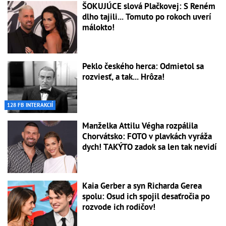
ŠOKUJÚCE slová Plačkovej: S Reném
dlho tajili... Tomuto po rokoch uverí
málokto!
Peklo českého herca: Odmietol sa
rozviesť, a tak... Hrôza!
128 FB INTERAKCIÍ
Manželka Attilu Végha rozpálila
Chorvátsko: FOTO v plavkách vyráža
dych! TAKÝTO zadok sa len tak nevidí
Kaia Gerber a syn Richarda Gerea
spolu: Osud ich spojil desaťročia po
rozvode ich rodičov!