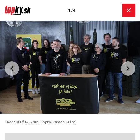
1
/4
Fedor Blaščák (Zdroj: Topky/Ramon Leško)