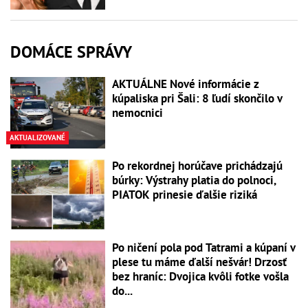
DOMÁCE SPRÁVY
AKTUÁLNE Nové informácie z
kúpaliska pri Šali: 8 ľudí skončilo v
nemocnici
AKTUALIZOVANÉ
Po rekordnej horúčave prichádzajú
búrky: Výstrahy platia do polnoci,
PIATOK prinesie ďalšie riziká
Po ničení pola pod Tatrami a kúpaní v
plese tu máme ďalší nešvár! Drzosť
bez hraníc: Dvojica kvôli fotke vošla
do...