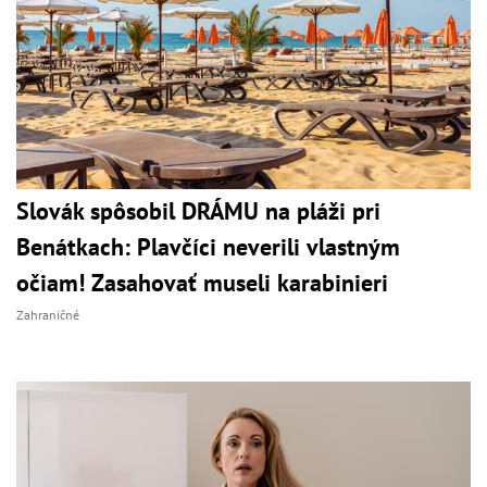
Slovák spôsobil DRÁMU na pláži pri
Benátkach: Plavčíci neverili vlastným
očiam! Zasahovať museli karabinieri
Zahraničné