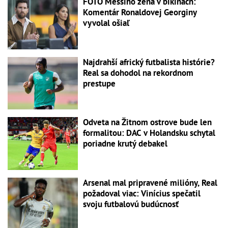
FOTO Messiho žena v bikinách:
Komentár Ronaldovej Georginy
vyvolal ošiaľ
Najdrahší africký futbalista histórie?
Real sa dohodol na rekordnom
prestupe
Odveta na Žitnom ostrove bude len
formalitou: DAC v Holandsku schytal
poriadne krutý debakel
Arsenal mal pripravené milióny, Real
požadoval viac: Vinícius spečatil
svoju futbalovú budúcnosť