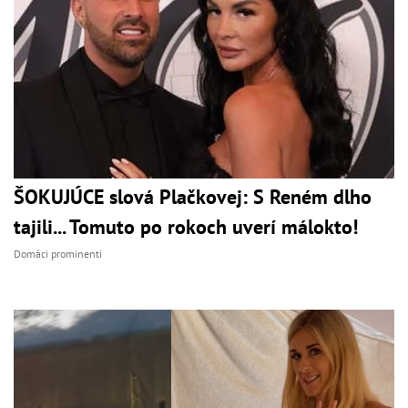
ŠOKUJÚCE slová Plačkovej: S Reném dlho
tajili... Tomuto po rokoch uverí málokto!
Domáci prominenti