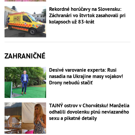
Rekordné horúčavy na Slovensku:
Záchranári vo štvrtok zasahovali pri
kolapsoch už 83-krát
ZAHRANIČNÉ
Desivé varovanie experta: Rusi
nasadia na Ukrajine masy vojakov!
Drony nebudú stačiť
TAJNÝ ostrov v Chorvátsku! Manželia
odhalili dovolenku plnú neviazaného
sexu a pikatné detaily