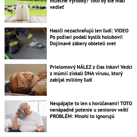
mliečne výrobky? Toto by ste mali
vedieť
Hasiči nezachraňujú len ľudí: VIDEO
Po požiari podali kyslík holubovi!
Dojímavé zábery obleteli svet
Prielomový NÁLEZ z čias Inkov! Vedci
z múmií získali DNA vírusu, ktorý
zabíjal milióny ľudí
Nespájajte to len s horúčavami! TOTO
nenápadné potenie u seniorov veští
PROBLÉM: Mnohí to ignorujú