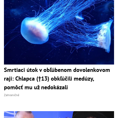
Smrtiaci útok v obľúbenom dovolenkovom
raji: Chlapca (†13) obkľúčili medúzy,
pomôcť mu už nedokázali
Zahraničné