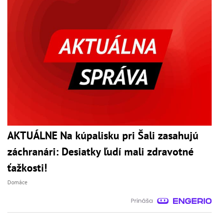
AKTUÁLNE Na kúpalisku pri Šali zasahujú
záchranári: Desiatky ľudí mali zdravotné
ťažkosti!
Domáce