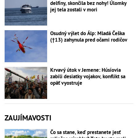
delfíny, skončila bez nohy! Úlomky
jej tela zostali v mori
Osudný výlet do Álp: Mladá Češka
(†13) zahynula pred očami rodičov
Krvavý útok v Jemene: Húsíovia
zabili desiatky vojakov, konflikt sa
opäť vyostruje
ZAUJÍMAVOSTI
Čo sa stane, keď prestanete jesť