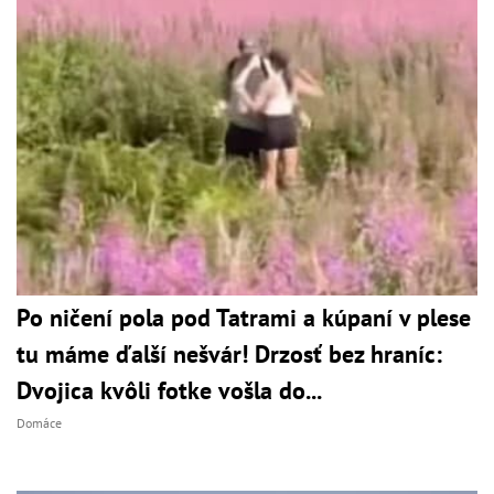
Po ničení pola pod Tatrami a kúpaní v plese
tu máme ďalší nešvár! Drzosť bez hraníc:
Dvojica kvôli fotke vošla do...
Domáce