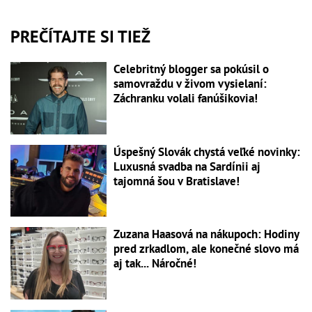
PREČÍTAJTE SI TIEŽ
Celebritný blogger sa pokúsil o
samovraždu v živom vysielaní:
Záchranku volali fanúšikovia!
Úspešný Slovák chystá veľké novinky:
Luxusná svadba na Sardínii aj
tajomná šou v Bratislave!
Zuzana Haasová na nákupoch: Hodiny
pred zrkadlom, ale konečné slovo má
aj tak... Náročné!