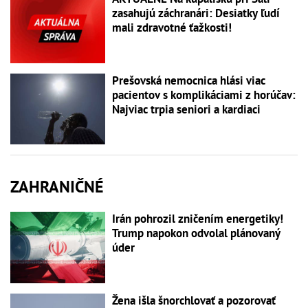
zasahujú záchranári: Desiatky ľudí
mali zdravotné ťažkosti!
Prešovská nemocnica hlási viac
pacientov s komplikáciami z horúčav:
Najviac trpia seniori a kardiaci
ZAHRANIČNÉ
Irán pohrozil zničením energetiky!
Trump napokon odvolal plánovaný
úder
Žena išla šnorchlovať a pozorovať