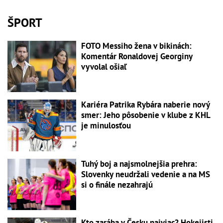
ŠPORT
FOTO Messiho žena v bikinách:
Komentár Ronaldovej Georginy
vyvolal ošiaľ
Kariéra Patrika Rybára naberie nový
smer: Jeho pôsobenie v klube z KHL
je minulosťou
Tuhý boj a najsmolnejšia prehra:
Slovenky neudržali vedenie a na MS
si o finále nezahrajú
Kto zarába v Česku najviac? Hokejisti