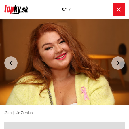
3
/17
(Zdroj: Ján Zemiar)