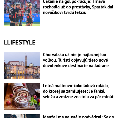
Čakanie na gól pokračuje: Trnava
rozhodla už do prestávky, Spartak dal
nováčikovi tvrdú lekciu
LLIFESTYLE
Chorvátsko už nie je najlacnejšou
voľbou. Turisti objavujú tieto nové
dovolenkové destinácie na Jadrane
Letná malinovo-čokoládová roláda,
do ktorej sa zamilujete: Je ľahká,
svieža a zmizne zo stola za pár minút
Manžel ma neustále podvádzal: Sex s