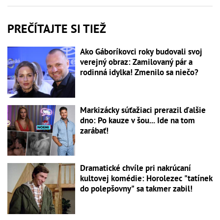
PREČÍTAJTE SI TIEŽ
Ako Gáboríkovci roky budovali svoj
verejný obraz: Zamilovaný pár a
rodinná idylka! Zmenilo sa niečo?
Markizácky súťažiaci prerazil ďalšie
dno: Po kauze v šou... Ide na tom
zarábať!
Dramatické chvíle pri nakrúcaní
kultovej komédie: Horolezec "tatínek
do polepšovny" sa takmer zabil!