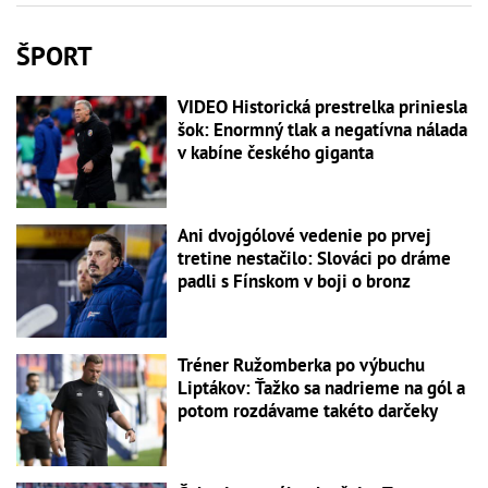
ŠPORT
VIDEO Historická prestrelka priniesla
šok: Enormný tlak a negatívna nálada
v kabíne českého giganta
Ani dvojgólové vedenie po prvej
tretine nestačilo: Slováci po dráme
padli s Fínskom v boji o bronz
Tréner Ružomberka po výbuchu
Liptákov: Ťažko sa nadrieme na gól a
potom rozdávame takéto darčeky