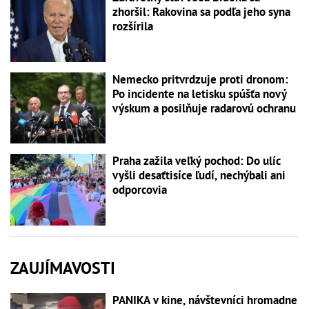
zhoršil: Rakovina sa podľa jeho syna
rozšírila
Nemecko pritvrdzuje proti dronom:
Po incidente na letisku spúšťa nový
výskum a posilňuje radarovú ochranu
Praha zažila veľký pochod: Do ulíc
vyšli desaťtisíce ľudí, nechýbali ani
odporcovia
ZAUJÍMAVOSTI
PANIKA v kine, návštevníci hromadne