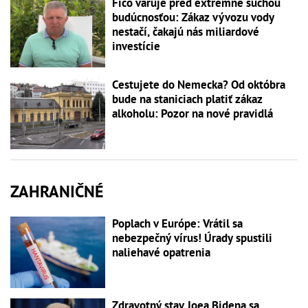
Fico varuje pred extrémne suchou
budúcnosťou: Zákaz vývozu vody
nestačí, čakajú nás miliardové
investície
Cestujete do Nemecka? Od októbra
bude na staniciach platiť zákaz
alkoholu: Pozor na nové pravidlá
ZAHRANIČNÉ
Poplach v Európe: Vrátil sa
nebezpečný vírus! Úrady spustili
naliehavé opatrenia
Zdravotný stav Joea Bidena sa