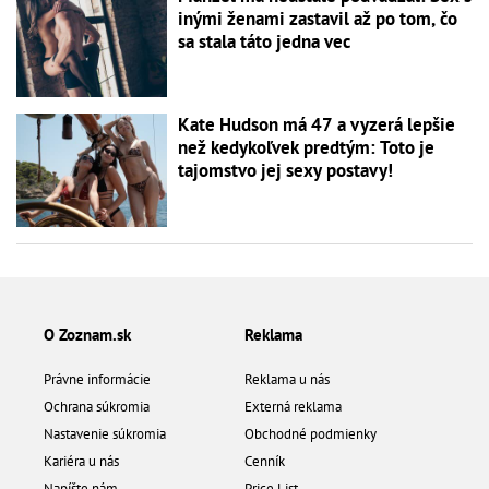
inými ženami zastavil až po tom, čo
sa stala táto jedna vec
Kate Hudson má 47 a vyzerá lepšie
než kedykoľvek predtým: Toto je
tajomstvo jej sexy postavy!
O Zoznam.sk
Reklama
Právne informácie
Reklama u nás
Ochrana súkromia
Externá reklama
Nastavenie súkromia
Obchodné podmienky
Kariéra u nás
Cenník
Napíšte nám
Price List