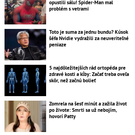
opustili sálu! Spider-Man mal
problém s vetrami
Toto je suma za jednu bundu? Kúsok
šéfa Nvidie vydražili za neuveriteľné
peniaze
5 najdôležitejších rád ortopéda pre
zdravé kosti a kĺby: Začať treba oveľa
skôr, než začnú bolieť
Zomrela na šesť minút a zažila život
po živote: Smrti sa už nebojím,
hovorí Patty