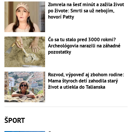
Zomrela na šesť minút a zažila život
po živote: Smrti sa už nebojím,
hovorí Patty
Čo sa tu stalo pred 3000 rokmi?
Archeológovia narazili na záhadné
pozostatky
Rozvod, výpoveď aj zbohom rodine:
Mama štyroch detí zahodila starý
život a utiekla do Talianska
ŠPORT