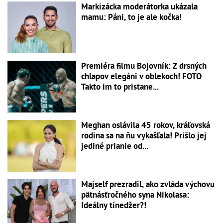
Markizácka moderátorka ukázala
mamu: Páni, to je ale kočka!
Premiéra filmu Bojovník: Z drsných
chlapov elegáni v oblekoch! FOTO
Takto im to pristane...
Meghan oslávila 45 rokov, kráľovská
rodina sa na ňu vykašľala! Prišlo jej
jediné prianie od...
Majself prezradil, ako zvláda výchovu
pätnásťročného syna Nikolasa:
Ideálny tínedžer?!