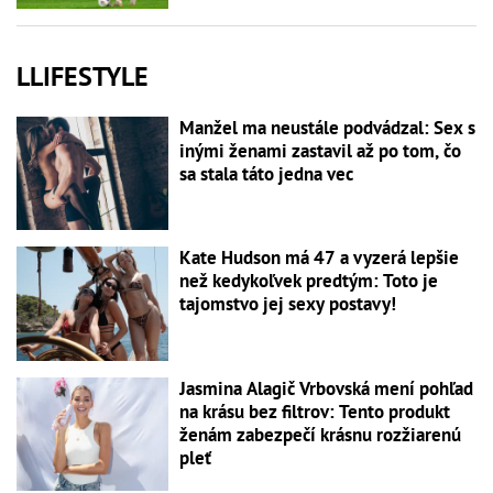
LLIFESTYLE
Manžel ma neustále podvádzal: Sex s
inými ženami zastavil až po tom, čo
sa stala táto jedna vec
Kate Hudson má 47 a vyzerá lepšie
než kedykoľvek predtým: Toto je
tajomstvo jej sexy postavy!
Jasmina Alagič Vrbovská mení pohľad
na krásu bez filtrov: Tento produkt
ženám zabezpečí krásnu rozžiarenú
pleť