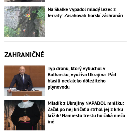
Na Skalke vypadol mladý lezec z
ferraty: Zasahovali horskí záchranári
ZAHRANIČNÉ
Typ dronu, ktorý vybuchol v
Bulharsku, využíva Ukrajina: Pád
hlásili neďaleko dôležitého
plynovodu
Mladík z Ukrajiny NAPADOL mníšku:
Začal po nej kričať a strhol jej z krku
krížik! Namiesto trestu ho čaká niečo
iné