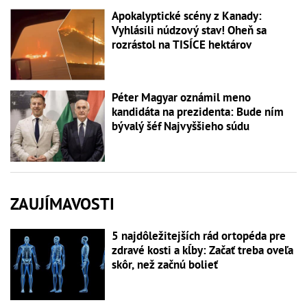
Apokalyptické scény z Kanady:
Vyhlásili núdzový stav! Oheň sa
rozrástol na TISÍCE hektárov
Péter Magyar oznámil meno
kandidáta na prezidenta: Bude ním
bývalý šéf Najvyššieho súdu
ZAUJÍMAVOSTI
5 najdôležitejších rád ortopéda pre
zdravé kosti a kĺby: Začať treba oveľa
skôr, než začnú bolieť