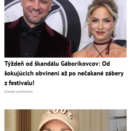
Týždeň od škandálu Gáboríkovcov: Od
šokujúcich obvinení až po nečakané zábery
z festivalu!
Domáci prominenti