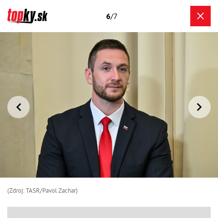
6
/7
(Zdroj: TASR/Pavol Zachar)