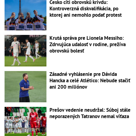
Česko cíti obrovskú krivdu:
Kontroverzná diskvalifikácia, po
ktorej ani nemohlo podať protest
Krutá správa pre Lionela Messiho:
Zdrvujúca udalosť v rodine, prežíva
obrovskú bolesť
Zásadné vyhlásenie pre Dávida
Hancka a celé Atlético: Nebude stačiť
ani 200 miliónov
Prešov vedenie neudržal: Súboj stále
neporazených Tatranov nemal víťaza