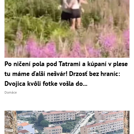
Po ničení pola pod Tatrami a kúpaní v plese
tu máme ďalší nešvár! Drzosť bez hraníc:
Dvojica kvôli fotke vošla do...
Domáce