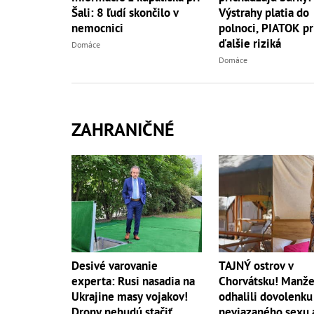
Šali: 8 ľudí skončilo v
Výstrahy platia do
nemocnici
polnoci, PIATOK pr
ďalšie riziká
Domáce
Domáce
ZAHRANIČNÉ
Desivé varovanie
TAJNÝ ostrov v
experta: Rusi nasadia na
Chorvátsku! Manže
Ukrajine masy vojakov!
odhalili dovolenku
Drony nebudú stačiť
neviazaného sexu 