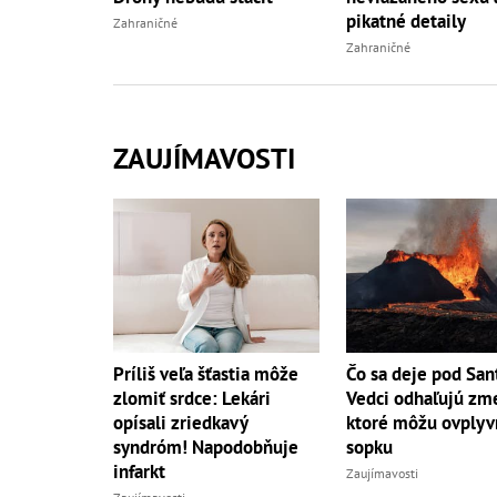
pikatné detaily
Zahraničné
Zahraničné
ZAUJÍMAVOSTI
Príliš veľa šťastia môže
Čo sa deje pod San
zlomiť srdce: Lekári
Vedci odhaľujú zm
opísali zriedkavý
ktoré môžu ovplyv
syndróm! Napodobňuje
sopku
infarkt
Zaujímavosti