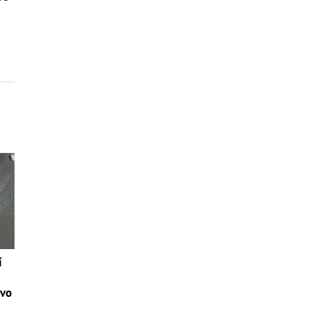
í
tvo