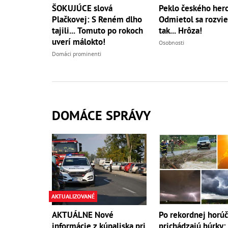
ŠOKUJÚCE slová
Peklo českého herc
Plačkovej: S Reném dlho
Odmietol sa rozvie
tajili... Tomuto po rokoch
tak... Hrôza!
uverí málokto!
Osobnosti
Domáci prominenti
DOMÁCE SPRÁVY
AKTUALIZOVANÉ
AKTUÁLNE Nové
Po rekordnej horú
informácie z kúpaliska pri
prichádzajú búrky: