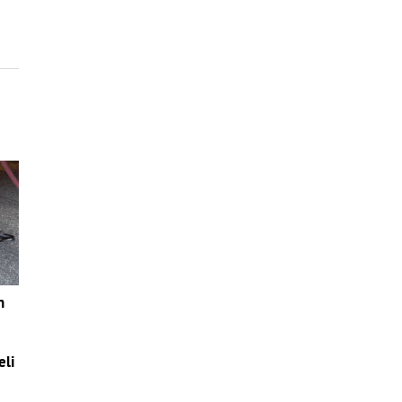
n
eli