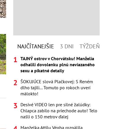
NAJČÍTANEJŠIE
3 DNI
TÝŽDEŇ
TAJNÝ ostrov v Chorvátsku! Manželia
odhalili dovolenku plnú neviazaného
sexu a pikatné detaily
ŠOKUJÚCE slová Plačkovej: S Reném
dlho tajili... Tomuto po rokoch uverí
málokto!
Desivé VIDEO len pre silné žalúdky:
Chlapca zabilo na priechode auto! Telo
našli o 150 metrov ďalej
Manželka Attilu Végha rozpálila