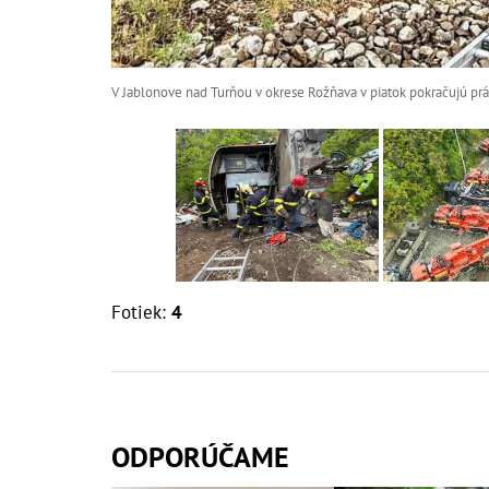
V Jablonove nad Turňou v okrese Rožňava v piatok pokračujú prá
Fotiek:
4
ODPORÚČAME