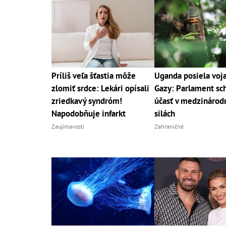
Príliš veľa šťastia môže
Uganda posiela voj
zlomiť srdce: Lekári opísali
Gazy: Parlament sch
zriedkavý syndróm!
účasť v medzinárod
Napodobňuje infarkt
silách
Zaujímavosti
Zahraničné