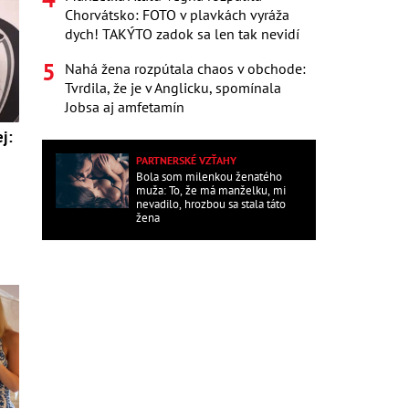
Chorvátsko: FOTO v plavkách vyráža
dych! TAKÝTO zadok sa len tak nevidí
Nahá žena rozpútala chaos v obchode:
Tvrdila, že je v Anglicku, spomínala
Jobsa aj amfetamín
j:
PARTNERSKÉ VZŤAHY
Bola som milenkou ženatého
muža: To, že má manželku, mi
nevadilo, hrozbou sa stala táto
žena