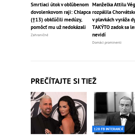
Smrtiaci útok v obľúbenom
Manželka Attilu Vé
dovolenkovom raji: Chlapca
rozpálila Chorváts
(†13) obkľúčili medúzy,
v plavkách vyráža d
pomôcť mu už nedokázali
TAKÝTO zadok sa le
nevidí
Zahraničné
Domáci prominenti
PREČÍTAJTE SI TIEŽ
128 FB INTERAKCIÍ