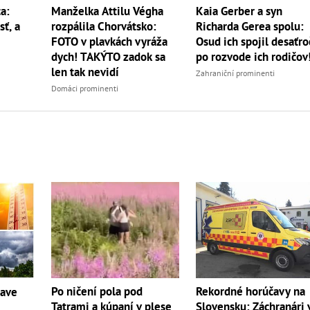
a:
Manželka Attilu Végha
Kaia Gerber a syn
sť, a
rozpálila Chorvátsko:
Richarda Gerea spolu:
FOTO v plavkách vyráža
Osud ich spojil desaťro
dych! TAKÝTO zadok sa
po rozvode ich rodičov
len tak nevidí
Zahraniční prominenti
Domáci prominenti
Po ničení pola pod
Rekordné horúčavy na
čave
Tatrami a kúpaní v plese
Slovensku: Záchranári 