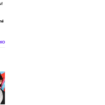
u!
tné