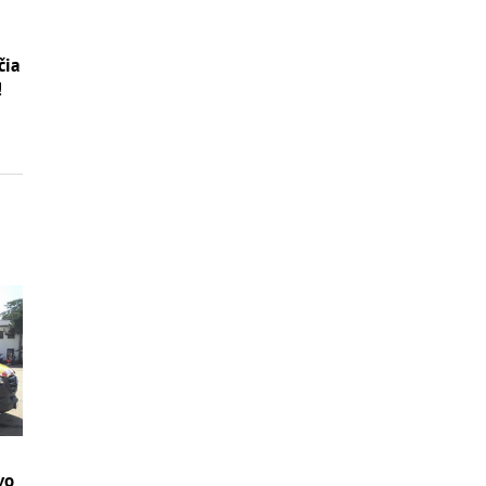
čia
!
vo