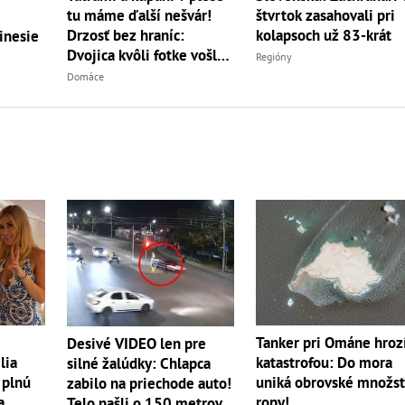
tu máme ďalší nešvár!
štvrtok zasahovali pri
Drzosť bez hraníc:
kolapsoch už 83-krát
inesie
Dvojica kvôli fotke vošla
Regióny
do...
Domáce
Tanker pri Ománe hroz
Desivé VIDEO len pre
lia
katastrofou: Do mora
silné žalúdky: Chlapca
 plnú
uniká obrovské množs
zabilo na priechode auto!
a
ropy!
Telo našli o 150 metrov