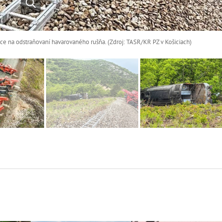
ce na odstraňovaní havarovaného rušňa. (Zdroj: TASR/KR PZ v Košiciach)