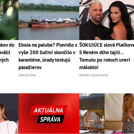
akov do
Ebola na palube? Plavidlo s
ŠOKUJÚCE slová Plačkove
válil
vyše 200 ľuďmi skončilo v
S Reném dlho tajili...
ných
karanténe, úrady testujú
Tomuto po rokoch uverí
pasažierov
málokto!
Zahraničné
Domáci prominenti