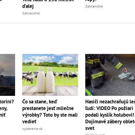
ďalej
Zahraničné
Zahraničné
torini?
Čo sa stane, keď
Hasiči nezachraňujú le
eny,
prestanete jesť mliečne
ľudí: VIDEO Po požiari
niť
výrobky? Toto by ste mali
podali kyslík holubovi!
vedieť
Dojímavé zábery oblet
svet
vysetrenie.sk