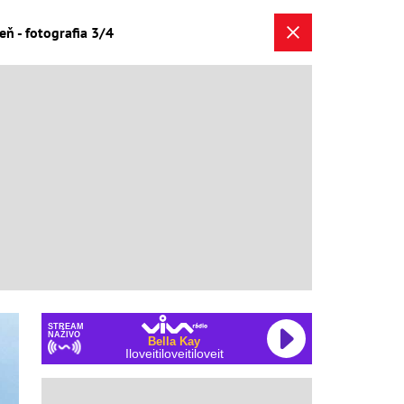
ň - fotografia 3/4
STREAM
NAŽIVO
Bella Kay
Iloveitiloveitiloveit