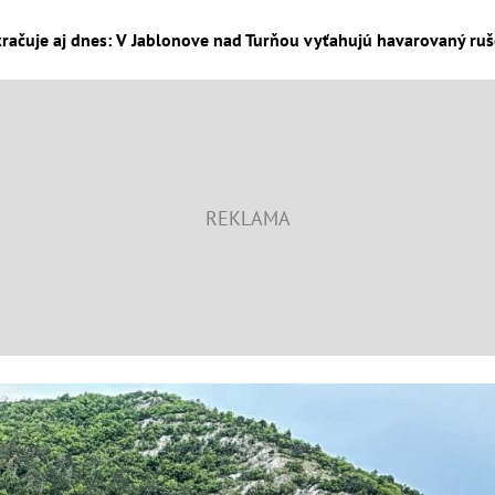
račuje aj dnes: V Jablonove nad Turňou vyťahujú havarovaný ruše