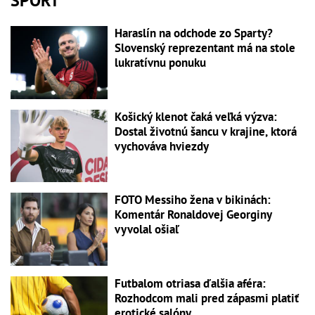
ŠPORT
Haraslín na odchode zo Sparty?
Slovenský reprezentant má na stole
lukratívnu ponuku
Košický klenot čaká veľká výzva:
Dostal životnú šancu v krajine, ktorá
vychováva hviezdy
FOTO Messiho žena v bikinách:
Komentár Ronaldovej Georginy
vyvolal ošiaľ
Futbalom otriasa ďalšia aféra:
Rozhodcom mali pred zápasmi platiť
erotické salóny