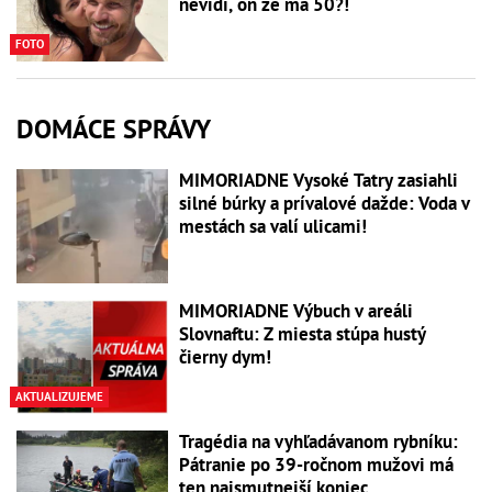
nevidí, on že má 50?!
FOTO
DOMÁCE SPRÁVY
MIMORIADNE Vysoké Tatry zasiahli
silné búrky a prívalové dažde: Voda v
mestách sa valí ulicami!
MIMORIADNE Výbuch v areáli
Slovnaftu: Z miesta stúpa hustý
čierny dym!
AKTUALIZUJEME
Tragédia na vyhľadávanom rybníku:
Pátranie po 39-ročnom mužovi má
ten najsmutnejší koniec