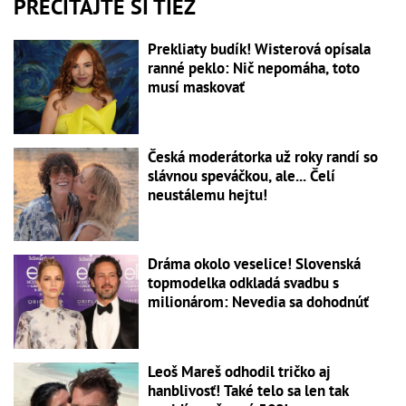
PREČÍTAJTE SI TIEŽ
Prekliaty budík! Wisterová opísala
ranné peklo: Nič nepomáha, toto
musí maskovať
Česká moderátorka už roky randí so
slávnou speváčkou, ale... Čelí
neustálemu hejtu!
Dráma okolo veselice! Slovenská
topmodelka odkladá svadbu s
milionárom: Nevedia sa dohodnúť
Leoš Mareš odhodil tričko aj
hanblivosť! Také telo sa len tak