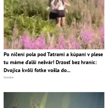
Po ničení pola pod Tatrami a kúpaní v plese
tu máme ďalší nešvár! Drzosť bez hraníc:
Dvojica kvôli fotke vošla do...
Domáce