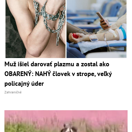
Muž išiel darovať plazmu a zostal ako
OBARENÝ: NAHÝ človek v strope, veľký
policajný úder
Zahraničné