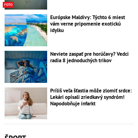
FOTO
Európske Maldivy: Týchto 6 miest
vám verne pripomenie exotickú
idylku
Neviete zaspať pre horúčavy? Vedci
radia 8 jednoduchých trikov
Príliš veľa šťastia môže zlomiť srdce:
Lekári opísali zriedkavý syndróm!
Napodobňuje infarkt