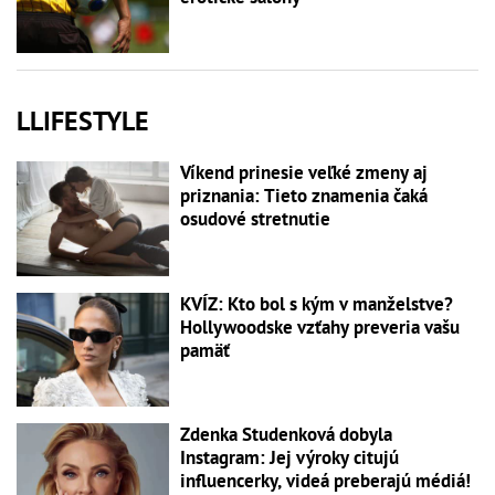
LLIFESTYLE
Víkend prinesie veľké zmeny aj
priznania: Tieto znamenia čaká
osudové stretnutie
KVÍZ: Kto bol s kým v manželstve?
Hollywoodske vzťahy preveria vašu
pamäť
Zdenka Studenková dobyla
Instagram: Jej výroky citujú
influencerky, videá preberajú médiá!