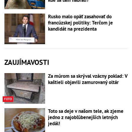
kde sa tam nabrali?
Rusko malo opäť zasahovať do
francúzskej politiky: Terčom je
kandidát na prezidenta
ZAUJÍMAVOSTI
Za múrom sa skrýval vzácny poklad: V
kaštieli objavili zamurovaný oltár
FOTO
Toto sa deje v našom tele, ak zjeme
jedno z najobľúbenejších letných
jedál!