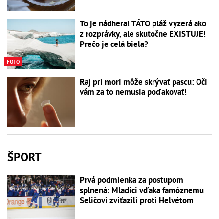
To je nádhera! TÁTO pláž vyzerá ako
z rozprávky, ale skutočne EXISTUJE!
Prečo je celá biela?
FOTO
Raj pri mori môže skrývať pascu: Oči
vám za to nemusia poďakovať!
ŠPORT
Prvá podmienka za postupom
splnená: Mladíci vďaka famóznemu
Seličovi zvíťazili proti Helvétom