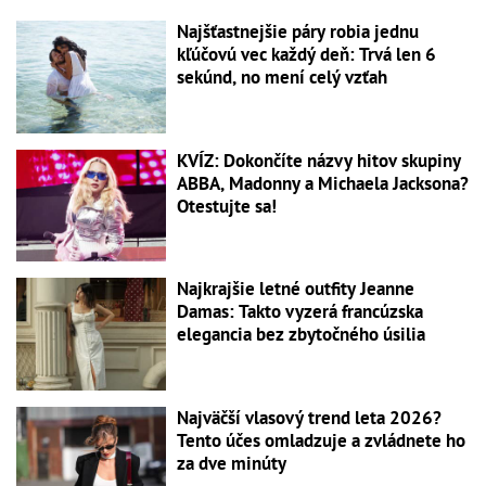
Najšťastnejšie páry robia jednu
kľúčovú vec každý deň: Trvá len 6
sekúnd, no mení celý vzťah
KVÍZ: Dokončíte názvy hitov skupiny
ABBA, Madonny a Michaela Jacksona?
Otestujte sa!
Najkrajšie letné outfity Jeanne
Damas: Takto vyzerá francúzska
elegancia bez zbytočného úsilia
Najväčší vlasový trend leta 2026?
Tento účes omladzuje a zvládnete ho
za dve minúty