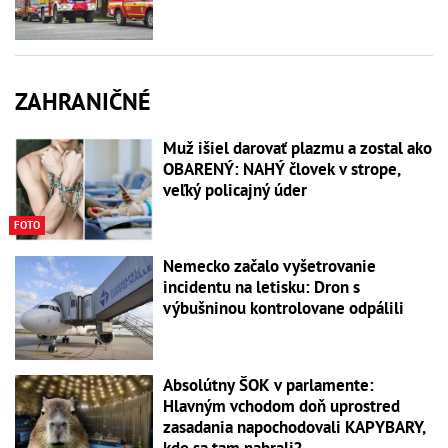
ZAHRANIČNÉ
Muž išiel darovať plazmu a zostal ako
OBARENÝ: NAHÝ človek v strope,
veľký policajný úder
FOTO
Nemecko začalo vyšetrovanie
incidentu na letisku: Dron s
výbušninou kontrolovane odpálili
Absolútny ŠOK v parlamente:
Hlavným vchodom doň uprostred
zasadania napochodovali KAPYBARY,