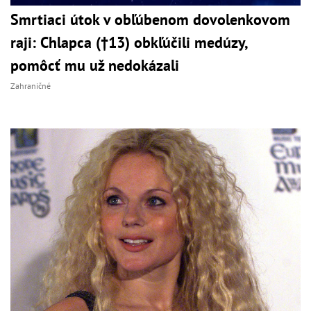
Smrtiaci útok v obľúbenom dovolenkovom
raji: Chlapca (†13) obkľúčili medúzy,
pomôcť mu už nedokázali
Zahraničné