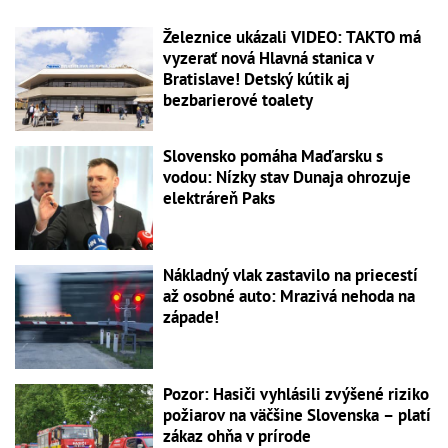
Železnice ukázali VIDEO: TAKTO má
vyzerať nová Hlavná stanica v
Bratislave! Detský kútik aj
bezbarierové toalety
Slovensko pomáha Maďarsku s
vodou: Nízky stav Dunaja ohrozuje
elektráreň Paks
Nákladný vlak zastavilo na priecestí
až osobné auto: Mrazivá nehoda na
západe!
Pozor: Hasiči vyhlásili zvýšené riziko
požiarov na väčšine Slovenska – platí
zákaz ohňa v prírode