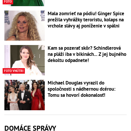
FOTO
Mala zomrieť na pódiu! Ginger Spice
prežila vyhrážky teroristu, kolaps na
vrchole slávy aj poníženie v spálni
Kam sa pozerať skôr? Schindlerová
na pláži iba v bikinách... Z jej bujného
dekoltu odpadnete!
FOTO VNÚTRI
Michael Douglas vyrazil do
spoločnosti s nádhernou dcérou:
Tomu sa hovorí dokonalosť!
DOMÁCE SPRÁVY