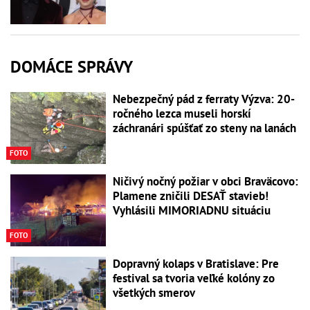
DOMÁCE SPRÁVY
Nebezpečný pád z ferraty Výzva: 20-
ročného lezca museli horskí
záchranári spúšťať zo steny na lanách
FOTO
Ničivý nočný požiar v obci Braväcovo:
Plamene zničili DESAŤ stavieb!
Vyhlásili MIMORIADNU situáciu
FOTO
Dopravný kolaps v Bratislave: Pre
festival sa tvoria veľké kolóny zo
všetkých smerov