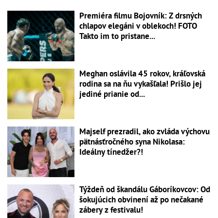
Premiéra filmu Bojovník: Z drsných
chlapov elegáni v oblekoch! FOTO
Takto im to pristane...
Meghan oslávila 45 rokov, kráľovská
rodina sa na ňu vykašľala! Prišlo jej
jediné prianie od...
Majself prezradil, ako zvláda výchovu
pätnásťročného syna Nikolasa:
Ideálny tínedžer?!
Týždeň od škandálu Gáboríkovcov: Od
šokujúcich obvinení až po nečakané
zábery z festivalu!