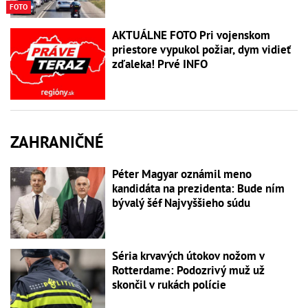
FOTO
AKTUÁLNE FOTO Pri vojenskom
priestore vypukol požiar, dym vidieť
zďaleka! Prvé INFO
ZAHRANIČNÉ
Péter Magyar oznámil meno
kandidáta na prezidenta: Bude ním
bývalý šéf Najvyššieho súdu
Séria krvavých útokov nožom v
Rotterdame: Podozrivý muž už
skončil v rukách polície