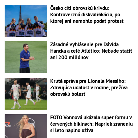
Česko cíti obrovskú krivdu:
Kontroverzná diskvalifikácia, po
ktorej ani nemohlo podať protest
Zásadné vyhlásenie pre Dávida
Hancka a celé Atlético: Nebude stačiť
ani 200 miliónov
Krutá správa pre Lionela Messiho:
Zdrvujúca udalosť v rodine, prežíva
obrovskú bolesť
FOTO Vonnová ukázala super formu v
červených bikinách: Napriek zraneniu
si leto naplno užíva