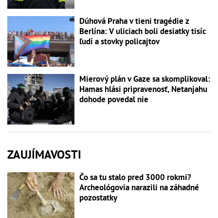
Dúhová Praha v tieni tragédie z
Berlína: V uliciach boli desiatky tisíc
ľudí a stovky policajtov
Mierový plán v Gaze sa skomplikoval:
Hamas hlási pripravenosť, Netanjahu
dohode povedal nie
ZAUJÍMAVOSTI
Čo sa tu stalo pred 3000 rokmi?
Archeológovia narazili na záhadné
pozostatky