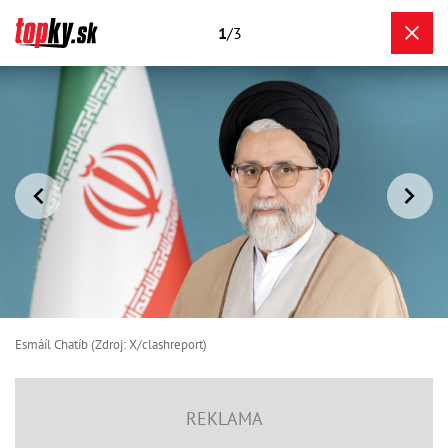
1
/3
Esmáíl Chatíb (Zdroj: X/clashreport)