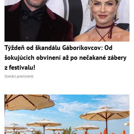
Týždeň od škandálu Gáboríkovcov: Od
šokujúcich obvinení až po nečakané zábery
z festivalu!
Domáci prominenti