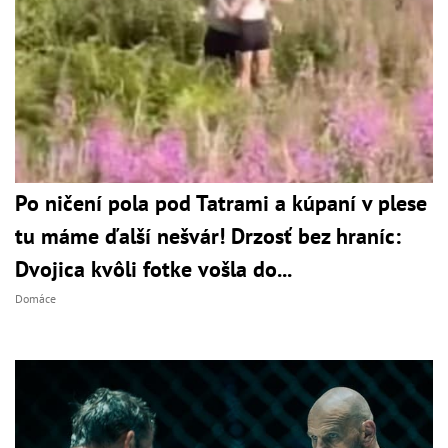
Po ničení pola pod Tatrami a kúpaní v plese
tu máme ďalší nešvár! Drzosť bez hraníc:
Dvojica kvôli fotke vošla do...
Domáce