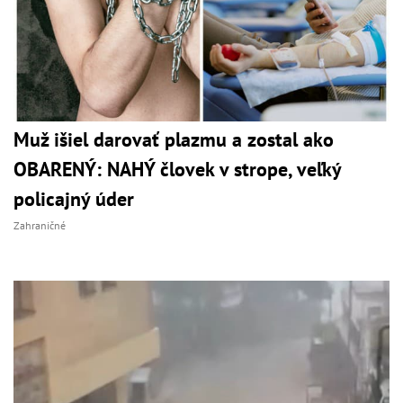
Muž išiel darovať plazmu a zostal ako
OBARENÝ: NAHÝ človek v strope, veľký
policajný úder
Zahraničné