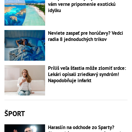
vám verne pripomenie exotickú
idylku
Neviete zaspať pre horúčavy? Vedci
radia 8 jednoduchých trikov
Príliš veľa šťastia môže zlomiť srdce:
Lekári opísali zriedkavý syndróm!
Napodobňuje infarkt
ŠPORT
Haraslín na odchode zo Sparty?