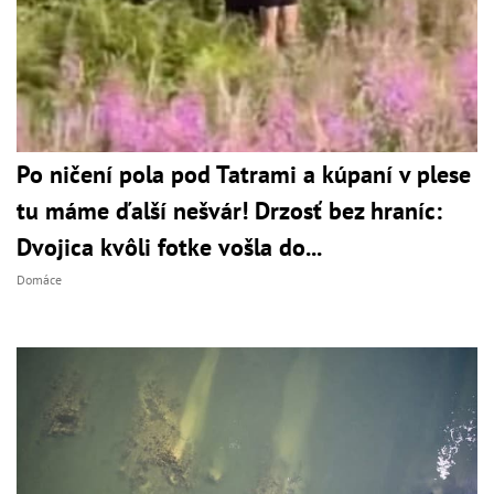
Po ničení pola pod Tatrami a kúpaní v plese
tu máme ďalší nešvár! Drzosť bez hraníc:
Dvojica kvôli fotke vošla do...
Domáce