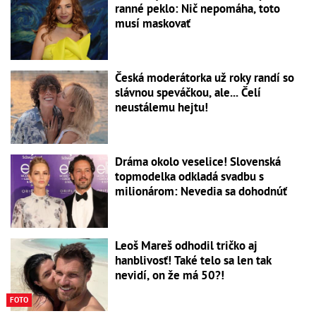
ranné peklo: Nič nepomáha, toto
musí maskovať
Česká moderátorka už roky randí so
slávnou speváčkou, ale... Čelí
neustálemu hejtu!
Dráma okolo veselice! Slovenská
topmodelka odkladá svadbu s
milionárom: Nevedia sa dohodnúť
Leoš Mareš odhodil tričko aj
hanblivosť! Také telo sa len tak
nevidí, on že má 50?!
FOTO