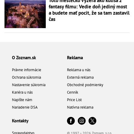
Toto mestečko vyzerá ako kulisa z
fantasy filmu: Vedie doň jediný most
a budete mať pocit, že sa tam zastavil
čas
O Zoznam.sk
Reklama
Právne informácie
Reklama u nás
Ochrana súkromia
Externá reklama
Nastavenie súkromia
Obchodné podmienky
Kariéra u nás
Cenník
Napíšte nám
Price List
Nariadenie DSA
Natívna reklama
Kontakty
Spravodajstvo
© 1997 – 2026 Zoznam, s.r.o.