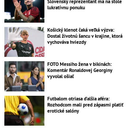
Slovenský reprezentant má na stole
lukratívnu ponuku
Košický klenot čaká veľká výzva:
Dostal životnú šancu v krajine, ktorá
vychováva hviezdy
FOTO Messiho žena v bikinách:
Komentár Ronaldovej Georginy
vyvolal ošiaľ
Futbalom otriasa ďalšia aféra:
Rozhodcom mali pred zápasmi platiť
erotické salóny