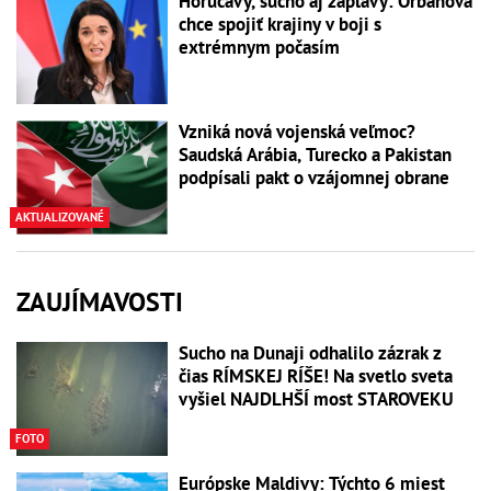
Horúčavy, sucho aj záplavy: Orbánová
chce spojiť krajiny v boji s
extrémnym počasím
Vzniká nová vojenská veľmoc?
Saudská Arábia, Turecko a Pakistan
podpísali pakt o vzájomnej obrane
AKTUALIZOVANÉ
ZAUJÍMAVOSTI
Sucho na Dunaji odhalilo zázrak z
čias RÍMSKEJ RÍŠE! Na svetlo sveta
vyšiel NAJDLHŠÍ most STAROVEKU
FOTO
Európske Maldivy: Týchto 6 miest