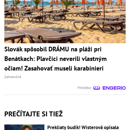
Slovák spôsobil DRÁMU na pláži pri
Benátkach: Plavčíci neverili vlastným
očiam! Zasahovať museli karabinieri
Zahraničné
PREČÍTAJTE SI TIEŽ
Prekliaty budík! Wisterová opísala