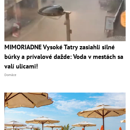
MIMORIADNE Vysoké Tatry zasiahli silné
búrky a prívalové dažde: Voda v mestách sa
valí ulicami!
Domáce