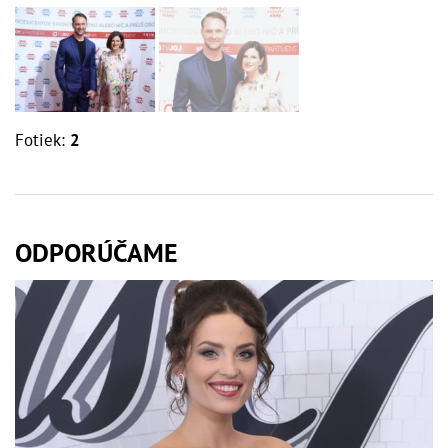
Fotiek:
2
ODPORÚČAME