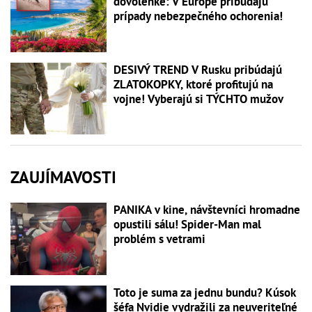
dovolenke: V Európe pribúdajú
prípady nebezpečného ochorenia!
DESIVÝ TREND V Rusku pribúdajú
ZLATOKOPKY, ktoré profitujú na
vojne! Vyberajú si TÝCHTO mužov
ZAUJÍMAVOSTI
PANIKA v kine, návštevníci hromadne
opustili sálu! Spider-Man mal
problém s vetrami
Toto je suma za jednu bundu? Kúsok
šéfa Nvidie vydražili za neuveriteľné