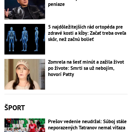
peniaze
5 najdôležitejších rád ortopéda pre
zdravé kosti a kĺby: Začať treba oveľa
skôr, než začnú bolieť
Zomrela na šesť minút a zažila život
po živote: Smrti sa už nebojím,
hovorí Patty
ŠPORT
Prešov vedenie neudržal: Súboj stále
neporazených Tatranov nemal víťaza