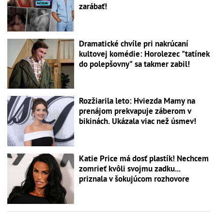
zarábať!
Dramatické chvíle pri nakrúcaní
kultovej komédie: Horolezec "tatínek
do polepšovny" sa takmer zabil!
Rozžiarila leto: Hviezda Mamy na
prenájom prekvapuje záberom v
bikinách. Ukázala viac než úsmev!
Katie Price má dosť plastík! Nechcem
zomrieť kvôli svojmu zadku...
priznala v šokujúcom rozhovore