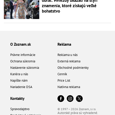
obrat: Hviezdy ukázali na štyri
znamenia, ktoré získajú veľké
bohatstvo
O Zoznam.sk
Reklama
Právne informácie
Reklama u nás
Ochrana súkromia
Externá reklama
Nastavenie súkromia
Obchodné podmienky
Kariéra u nás
Cenník
Napíšte nám
Price List
Nariadenie DSA
Natívna reklama
Kontakty
Spravodajstvo
© 1997 – 2026 Zoznam, s.r.o.
Autorské práva sú vyhradené.