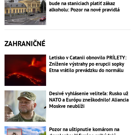
bude na staniciach platiť zákaz
alkoholu: Pozor na nové pravidlá
ZAHRANIČNÉ
Letisko v Catanii obnovilo PRÍLETY:
Zníženie výstrahy po erupcii sopky
Etna vrátilo prevádzku do normálu
Desivé vyhlásenie veliteľa: Rusko už
NATO a Európu zneškodnilo! Aliancia
Moskve neublíži
Pozor na uštipnutie komárom na