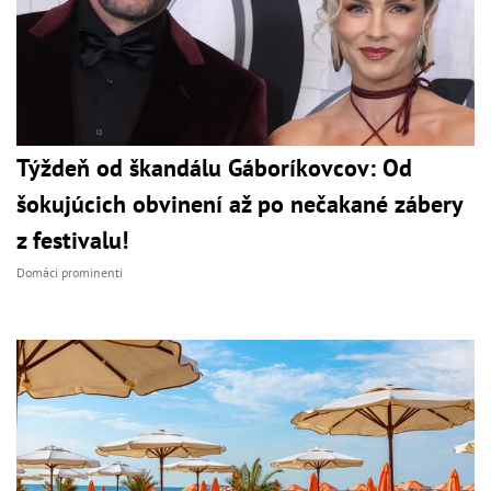
Týždeň od škandálu Gáboríkovcov: Od
šokujúcich obvinení až po nečakané zábery
z festivalu!
Domáci prominenti