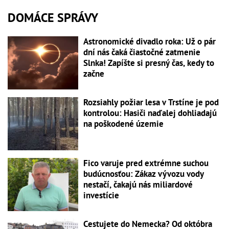
DOMÁCE SPRÁVY
Astronomické divadlo roka: Už o pár
dní nás čaká čiastočné zatmenie
Slnka! Zapíšte si presný čas, kedy to
začne
Rozsiahly požiar lesa v Trstíne je pod
kontrolou: Hasiči naďalej dohliadajú
na poškodené územie
Fico varuje pred extrémne suchou
budúcnosťou: Zákaz vývozu vody
nestačí, čakajú nás miliardové
investície
Cestujete do Nemecka? Od októbra