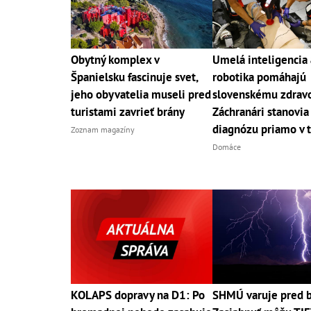
Obytný komplex v
Umelá inteligencia 
Španielsku fascinuje svet,
robotika pomáhajú
jeho obyvatelia museli pred
slovenskému zdravo
turistami zavrieť brány
Záchranári stanovia
diagnózu priamo v 
Zoznam magazíny
Domáce
KOLAPS dopravy na D1: Po
SHMÚ varuje pred 