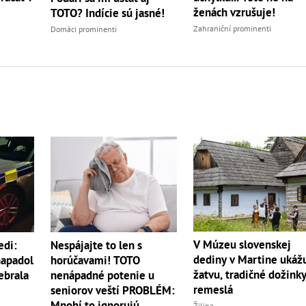
ženách vzrušuje!
TOTO? Indície sú jasné!
Zahraniční prominenti
Domáci prominenti
V Múzeu slovenskej
edi:
Nespájajte to len s
dediny v Martine ukáž
napadol
horúčavami! TOTO
žatvu, tradičné dožinky
ebrala
nenápadné potenie u
remeslá
seniorov veští PROBLÉM:
Mnohí to ignorujú
Žilina