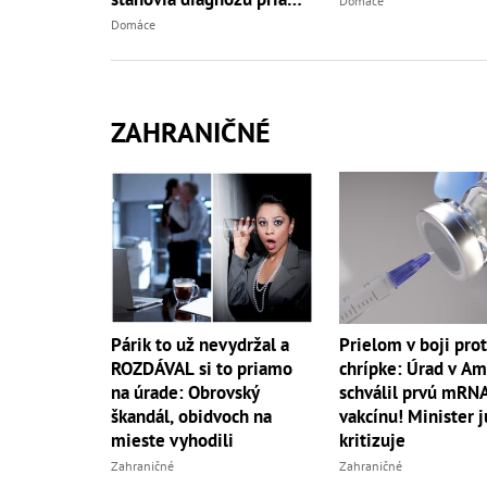
Domáce
v teréne
Domáce
ZAHRANIČNÉ
Párik to už nevydržal a
Prielom v boji prot
ROZDÁVAL si to priamo
chrípke: Úrad v Am
na úrade: Obrovský
schválil prvú mRN
škandál, obidvoch na
vakcínu! Minister j
mieste vyhodili
kritizuje
Zahraničné
Zahraničné