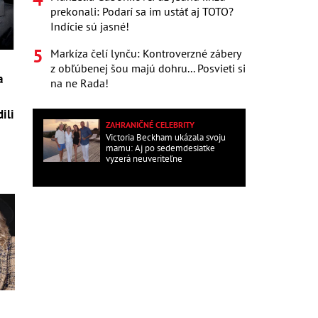
prekonali: Podarí sa im ustáť aj TOTO?
Indície sú jasné!
Markíza čelí lynču: Kontroverzné zábery
z obľúbenej šou majú dohru... Posvieti si
a
na ne Rada!
ili
ZAHRANIČNÉ CELEBRITY
Victoria Beckham ukázala svoju
mamu: Aj po sedemdesiatke
vyzerá neuveriteľne