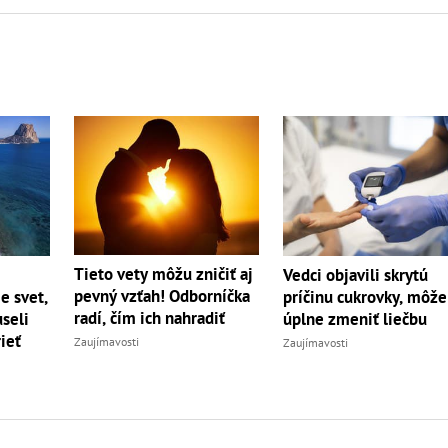
Tieto vety môžu zničiť aj
Vedci objavili skrytú
pevný vzťah! Odborníčka
e svet,
príčinu cukrovky, môže
radí, čím ich nahradiť
seli
úplne zmeniť liečbu
ieť
Zaujímavosti
Zaujímavosti