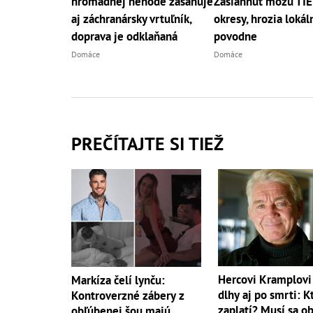
hromadnej nehode zasahuje
Zasiahnuť môžu TI
aj záchranársky vrtuľník,
okresy, hrozia lokál
doprava je odklaňaná
povodne
Domáce
Domáce
PREČÍTAJTE SI TIEŽ
Hercovi Kramplovi 
Markíza čelí lynču:
dlhy aj po smrti: K
Kontroverzné zábery z
zaplatí? Musí sa ob
obľúbenej šou majú