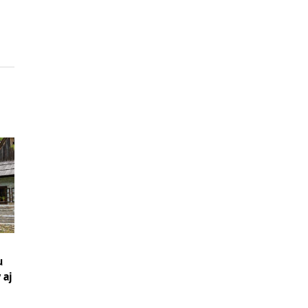
u
 aj