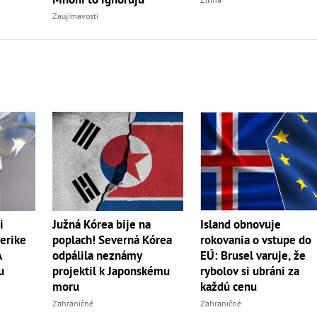
Zaujímavosti
i
Južná Kórea bije na
Island obnovuje
erike
poplach! Severná Kórea
rokovania o vstupe do
A
odpálila neznámy
EÚ: Brusel varuje, že
u
projektil k Japonskému
rybolov si ubráni za
moru
každú cenu
Zahraničné
Zahraničné