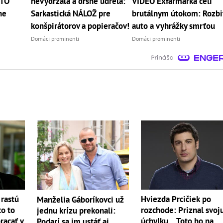
ETO
nevydržala a drsne udrela:
VIDEO Exfarmárka čelí
ne
Sarkastická NÁLOŽ pre
brutálnym útokom: Rozbi
konšpirátorov a popieračov!
auto a vyhrážky smrťou
Domáci prominenti
Domáci prominenti
rastú
Hviezda Prcičiek po
Manželia Gáboríkovci už
to to
rozchode: Priznal svoj
jednu krízu prekonali:
racať v
úchylku... Toto ho na
Podarí sa im ustáť aj