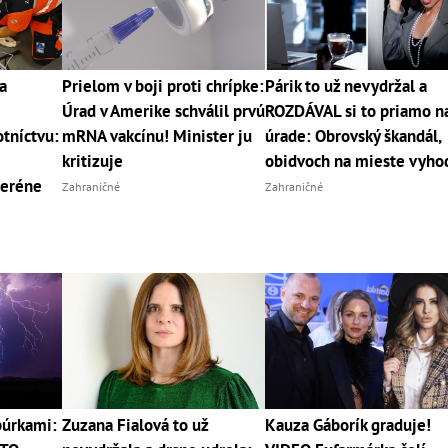
a
Prielom v boji proti chrípke:
Párik to už nevydržal a
Úrad v Amerike schválil prvú
ROZDÁVAL si to priamo n
tníctvu:
mRNA vakcínu! Minister ju
úrade: Obrovský škandál,
kritizuje
obidvoch na mieste vyhod
teréne
Zahraničné
Zahraničné
búrkami:
Zuzana Fialová to už
Kauza Gáborík graduje!