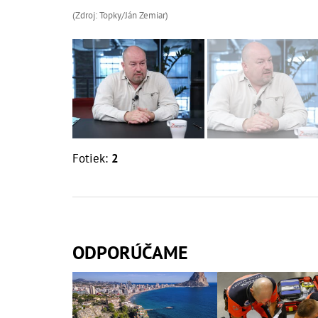
(Zdroj: Topky/Ján Zemiar)
Fotiek:
2
ODPORÚČAME