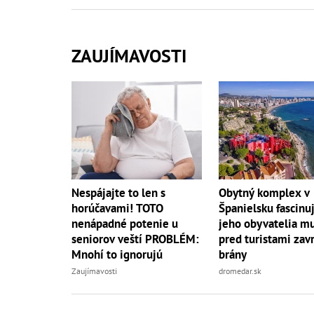
ZAUJÍMAVOSTI
Nespájajte to len s
Obytný komplex v
horúčavami! TOTO
Španielsku fascinuj
nenápadné potenie u
jeho obyvatelia mu
seniorov veští PROBLÉM:
pred turistami zavr
Mnohí to ignorujú
brány
Zaujímavosti
dromedar.sk