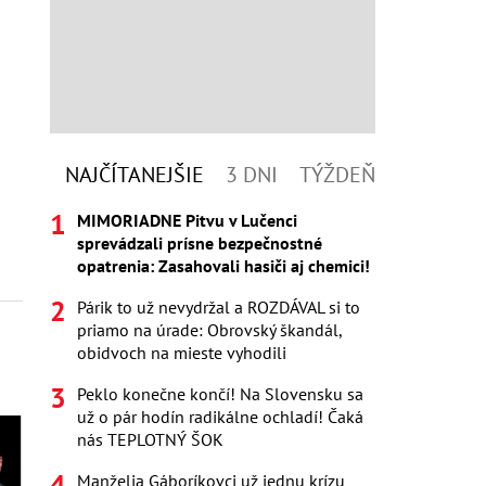
NAJČÍTANEJŠIE
3 DNI
TÝŽDEŇ
MIMORIADNE Pitvu v Lučenci
sprevádzali prísne bezpečnostné
opatrenia: Zasahovali hasiči aj chemici!
Párik to už nevydržal a ROZDÁVAL si to
priamo na úrade: Obrovský škandál,
obidvoch na mieste vyhodili
Peklo konečne končí! Na Slovensku sa
už o pár hodín radikálne ochladí! Čaká
nás TEPLOTNÝ ŠOK
Manželia Gáboríkovci už jednu krízu