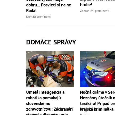
hrobe!
dohru... Posvieti si na ne
Rada!
Zahraniční prominenti
Domáci prominenti
DOMÁCE SPRÁVY
Umelá inteligencia a
Nočná dráma v Ser
robotika pomáhajú
Neznámy útočník 
slovenskému
taxikára! Prípad pr
zdravotníctvu: Záchranári
krajská kriminálka
stanovia diagnózu priamo