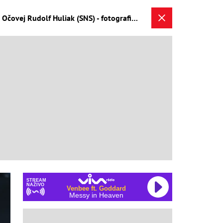
Ak nezačneme regulovať medvede, budeme lovení! Je ich viac ako 5000, tvrdí odborník a starosta Očovej Rudolf Huliak (SNS) - fotografia 2/2
STREAM
NAŽIVO
Venbee ft. Goddard
Messy in Heaven