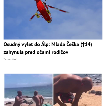
Osudný výlet do Álp: Mladá Češka (†14)
zahynula pred očami rodičov
Zahraničné