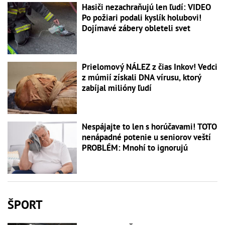
Hasiči nezachraňujú len ľudí: VIDEO
Po požiari podali kyslík holubovi!
Dojímavé zábery obleteli svet
Prielomový NÁLEZ z čias Inkov! Vedci
z múmií získali DNA vírusu, ktorý
zabíjal milióny ľudí
Nespájajte to len s horúčavami! TOTO
nenápadné potenie u seniorov veští
PROBLÉM: Mnohí to ignorujú
ŠPORT