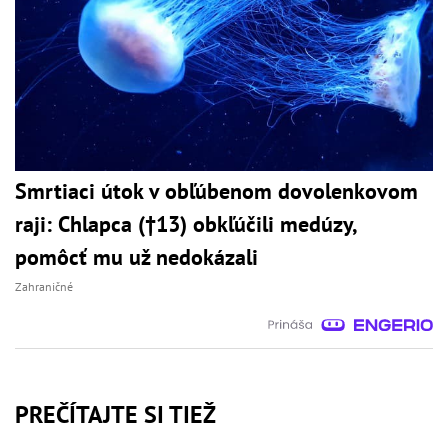
Smrtiaci útok v obľúbenom dovolenkovom
raji: Chlapca (†13) obkľúčili medúzy,
pomôcť mu už nedokázali
Zahraničné
PREČÍTAJTE SI TIEŽ