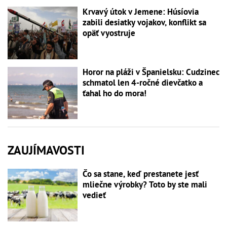
Krvavý útok v Jemene: Húsíovia
zabili desiatky vojakov, konflikt sa
opäť vyostruje
Horor na pláži v Španielsku: Cudzinec
schmatol len 4-ročné dievčatko a
ťahal ho do mora!
ZAUJÍMAVOSTI
Čo sa stane, keď prestanete jesť
mliečne výrobky? Toto by ste mali
vedieť