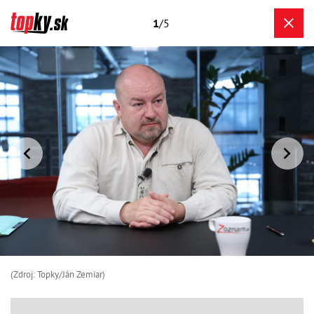
1
/5
(Zdroj: Topky/Ján Zemiar)