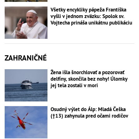
Všetky encykliky pápeža Františka
vyšli v jednom zväzku: Spolok sv.
Vojtecha prináša unikátnu publikáciu
ZAHRANIČNÉ
Žena išla šnorchlovať a pozorovať
delfíny, skončila bez nohy! Úlomky
jej tela zostali v mori
Osudný výlet do Álp: Mladá Češka
(†13) zahynula pred očami rodičov