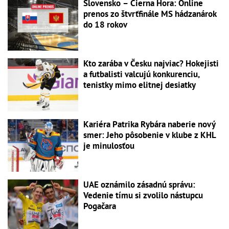
Slovensko – Čierna Hora: Online
prenos zo štvrťfinále MS hádzanárok
do 18 rokov
Kto zarába v Česku najviac? Hokejisti
a futbalisti valcujú konkurenciu,
tenistky mimo elitnej desiatky
Kariéra Patrika Rybára naberie nový
smer: Jeho pôsobenie v klube z KHL
je minulosťou
UAE oznámilo zásadnú správu:
Vedenie tímu si zvolilo nástupcu
Pogačara