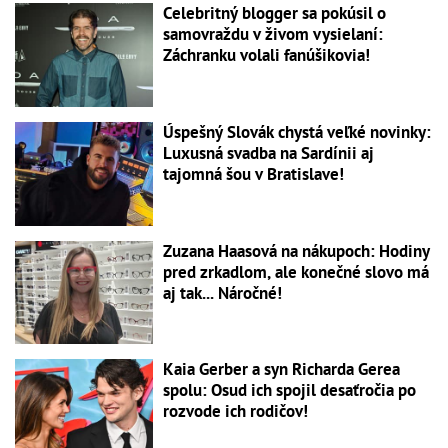
Celebritný blogger sa pokúsil o
samovraždu v živom vysielaní:
Záchranku volali fanúšikovia!
Úspešný Slovák chystá veľké novinky:
Luxusná svadba na Sardínii aj
tajomná šou v Bratislave!
Zuzana Haasová na nákupoch: Hodiny
pred zrkadlom, ale konečné slovo má
aj tak... Náročné!
Kaia Gerber a syn Richarda Gerea
spolu: Osud ich spojil desaťročia po
rozvode ich rodičov!