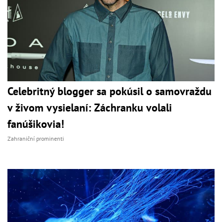
Celebritný blogger sa pokúsil o samovraždu
v živom vysielaní: Záchranku volali
fanúšikovia!
Zahraniční prominenti