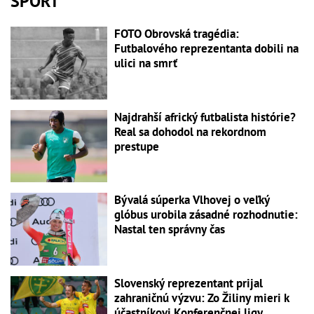
ŠPORT
FOTO Obrovská tragédia:
Futbalového reprezentanta dobili na
ulici na smrť
Najdrahší africký futbalista histórie?
Real sa dohodol na rekordnom
prestupe
Bývalá súperka Vlhovej o veľký
glóbus urobila zásadné rozhodnutie:
Nastal ten správny čas
Slovenský reprezentant prijal
zahraničnú výzvu: Zo Žiliny mieri k
účastníkovi Konferenčnej ligy