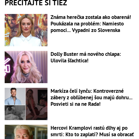
PREČÍTAJTE SI TIEŽ
Známa herečka zostala ako obarená!
Poukázala na problém: Namiesto
pomoci... Vypadni zo Slovenska
Dolly Buster má nového chlapa:
Ulovila šľachtica!
Markíza čelí lynču: Kontroverzné
zábery z obľúbenej šou majú dohru...
Posvieti si na ne Rada!
Hercovi Kramplovi rastú dlhy aj po
smrti: Kto to zaplatí? Musí sa obracať