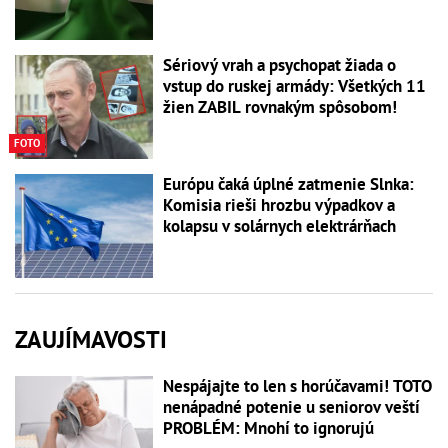
Sériový vrah a psychopat žiada o
vstup do ruskej armády: Všetkých 11
žien ZABIL rovnakým spôsobom!
FOTO
Európu čaká úplné zatmenie Slnka:
Komisia rieši hrozbu výpadkov a
kolapsu v solárnych elektrárňach
ZAUJÍMAVOSTI
Nespájajte to len s horúčavami! TOTO
nenápadné potenie u seniorov veští
PROBLÉM: Mnohí to ignorujú