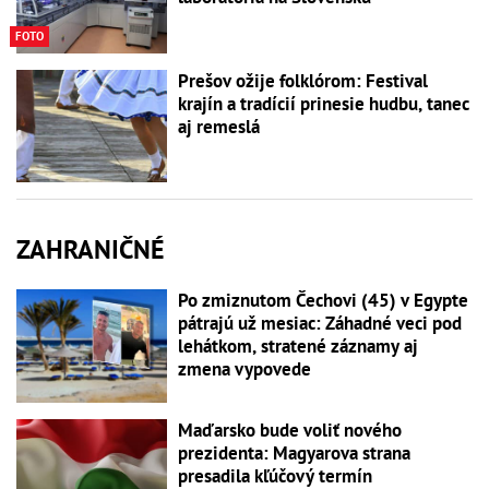
FOTO
Prešov ožije folklórom: Festival
krajín a tradícií prinesie hudbu, tanec
aj remeslá
ZAHRANIČNÉ
Po zmiznutom Čechovi (45) v Egypte
pátrajú už mesiac: Záhadné veci pod
lehátkom, stratené záznamy aj
zmena vypovede
Maďarsko bude voliť nového
prezidenta: Magyarova strana
presadila kľúčový termín