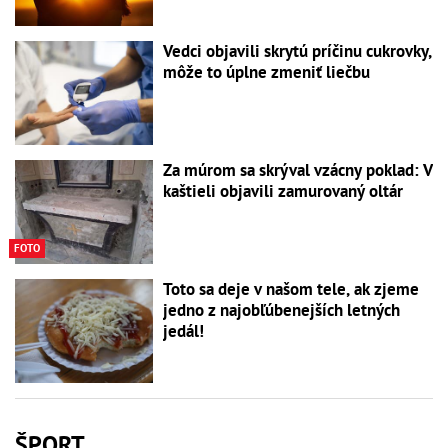
Vedci objavili skrytú príčinu cukrovky,
môže to úplne zmeniť liečbu
Za múrom sa skrýval vzácny poklad: V
kaštieli objavili zamurovaný oltár
FOTO
Toto sa deje v našom tele, ak zjeme
jedno z najobľúbenejších letných
jedál!
ŠPORT