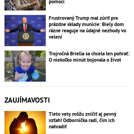
pomoci
Frustrovaný Trump mal zúriť pre
prázdne sklady munície: Biely dom
rázne reaguje na údajné nezhody vo
velení
Trojročná Briella sa chcela len pohrať:
O niekoľko minút bojovala o život
ZAUJÍMAVOSTI
Tieto vety môžu zničiť aj pevný
vzťah! Odborníčka radí, čím ich
nahradiť