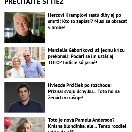
PREČÍTAJTE SI TIEŽ
Hercovi Kramplovi rastú dlhy aj po
smrti: Kto to zaplatí? Musí sa obracať
v hrobe!
Manželia Gáboríkovci už jednu krízu
prekonali: Podarí sa im ustáť aj
TOTO? Indície sú jasné!
Hviezda Prcičiek po rozchode:
Priznal svoju úchylku... Toto ho na
ženách vzrušuje!
Toto je nová Pamela Anderson?
Krásna blondínka, ale... Tento rozdiel