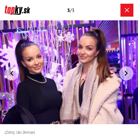
3
/3
(Zdroj: Ján Zemiar)