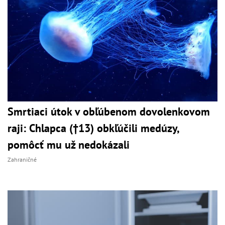
Smrtiaci útok v obľúbenom dovolenkovom
raji: Chlapca (†13) obkľúčili medúzy,
pomôcť mu už nedokázali
Zahraničné