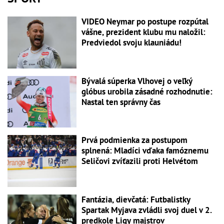
VIDEO Neymar po postupe rozpútal
vášne, prezident klubu mu naložil:
Predviedol svoju klauniádu!
Bývalá súperka Vlhovej o veľký
glóbus urobila zásadné rozhodnutie:
Nastal ten správny čas
Prvá podmienka za postupom
splnená: Mladíci vďaka famóznemu
Seličovi zvíťazili proti Helvétom
Fantázia, dievčatá: Futbalistky
Spartak Myjava zvládli svoj duel v 2.
predkole Ligy majstrov