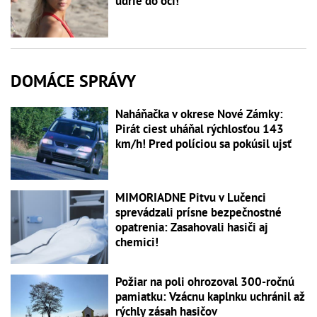
udrie do očí!
DOMÁCE SPRÁVY
Naháňačka v okrese Nové Zámky:
Pirát ciest uháňal rýchlosťou 143
km/h! Pred políciou sa pokúsil ujsť
MIMORIADNE Pitvu v Lučenci
sprevádzali prísne bezpečnostné
opatrenia: Zasahovali hasiči aj
chemici!
Požiar na poli ohrozoval 300-ročnú
pamiatku: Vzácnu kaplnku uchránil až
rýchly zásah hasičov